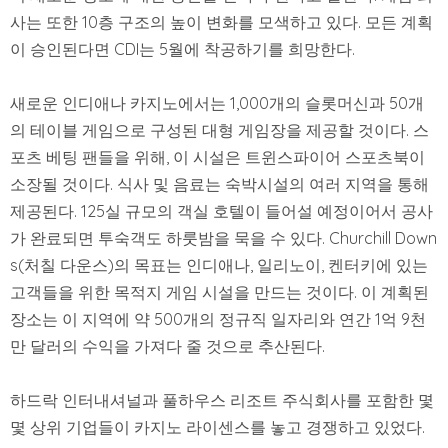
사는 또한 10층 구조의 높이 변화를 모색하고 있다. 모든 계획
이 승인된다면 CDI는 5월에 착공하기를 희망한다.
새로운 인디애나 카지노에서는 1,000개의 슬롯머신과 50개
의 테이블 게임으로 구성된 대형 게임장을 제공할 것이다. 스
포츠 베팅 팬들을 위해, 이 시설은 트윈스파이어 스포츠북이
소장될 것이다. 식사 및 음료는 숙박시설의 여러 지역을 통해
제공된다. 125실 규모의 객실 호텔이 들어설 예정이어서 공사
가 완료되면 투숙객도 하룻밤을 묵을 수 있다. Churchill Down
s(처칠 다운스)의 목표는 인디애나, 일리노이, 켄터키에 있는
고객들을 위한 목적지 게임 시설을 만드는 것이다. 이 계획된
장소는 이 지역에 약 500개의 정규직 일자리와 연간 1억 9천
만 달러의 수익을 가져다 줄 것으로 추산된다.
하드락 인터내셔널과 풀하우스 리조트 주식회사를 포함한 몇
몇 상위 기업들이 카지노 라이센스를 놓고 경쟁하고 있었다.