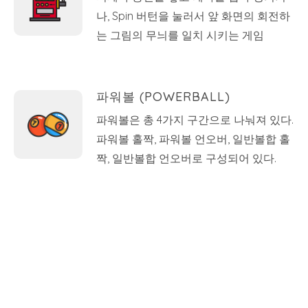
나, Spin 버턴을 눌러서 앞 화면의 회전하
는 그림의 무늬를 일치 시키는 게임
파워볼 (POWERBALL)
파워볼은 총 4가지 구간으로 나눠져 있다.
파워볼 홀짝, 파워볼 언오버, 일반볼합 홀
짝, 일반볼합 언오버로 구성되어 있다.