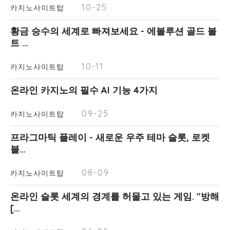
10-25
카지노사이트탑
황금 승수의 세계로 빠져보세요 - 에볼루션 골드 볼
트 …
10-11
카지노사이트탑
온라인 카지노의 필수 AI 기능 4가지
09-25
카지노사이트탑
프라그마틱 플레이 - 새로운 우주 테마 슬롯, 로켓
블…
08-09
카지노사이트탑
온라인 슬롯 세계의 경계를 허물고 있는 게임. "방해
[…