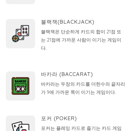
블랙잭(BLACKJACK)
블랙잭은 단순하게 카드의 합이 21점 또
는 21점에 가까운 사람이 이기는 게임이
다.
바카라 (BACCARAT)
바카라는 두장의 카드를 더한수의 끝자리
가 9에 가까운 쪽이 이기는 게임이다.
포커 (POKER)
포커는 플레잉 카드로 즐기는 카드 게임