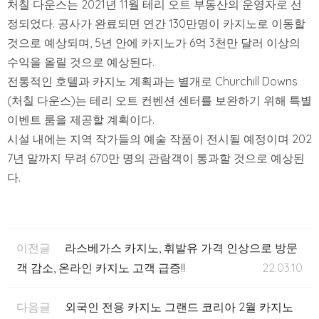
처칠 다운스는 2021년 11월 테리 오트 부동산의 운영자로 선
정되었다. 공사가 완료되면 연간 130만명이 카지노로 이동할
것으로 예상되며, 5년 안에 카지노가 6억 3천만 달러 이상의
수익을 올릴 것으로 예상된다.
전통적인 호텔과 카지노 계획과는 별개로 Churchill Downs
(처칠 다운스)는 테리 오트 컨벤션 센터를 보완하기 위해 특별
이벤트 룸을 제공할 계획이다.
시설 내에는 지역 작가들의 예술 작품이 전시될 예정이며 202
7년 말까지 무려 670만 명의 관람객이 통과할 것으로 예상된
다.
이전글
라스베가스 카지노, 휘발유 가격 인상으로 방문
객 감소, 온라인 카지노 고객 급증!!
22.03.10
다음글
외국인 전용 카지노 그랜드 코리아 2월 카지노