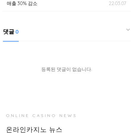
매출 30% 감소
22.03.07
댓글
0
등록된 댓글이 없습니다.
ONLINE CASINO NEWS
온라인카지노 뉴스