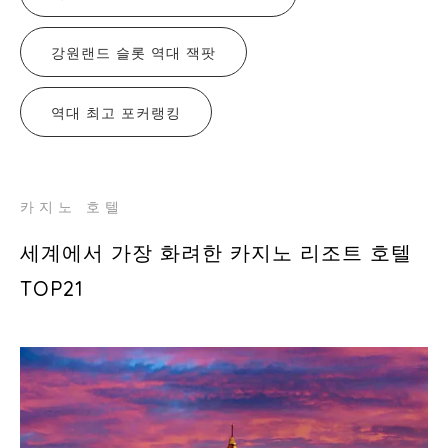
강원랜드 슬롯 역대 잭팟
역대 최고 포커랭킹
카지노 호텔
세계에서 가장 화려한 카지노 리조트 호텔
TOP21