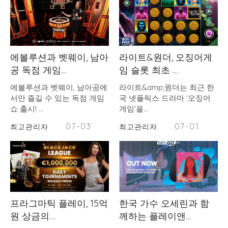
에볼루션과 벳웨이, 남아
라이트&원더, 오징어게
공 독점 게임…
임 슬롯 최초 …
에볼루션과 벳웨이, 남아공에
라이트&amp;원더는 최근 한
서만 즐길 수 있는 독점 게임
국 넷플릭스 드라마 '오징어
쇼 출시! …
게임'을…
07-03
07-01
최고관리자
최고관리자
프라그마틱 플레이, 15억
한국 가수 오세린과 함
원 상금의…
께하는 플레이앤…