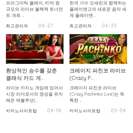
프라그마틱 플레이, 45억 원
한국 가수 오세린과 함께하는
규모의 라이브 블랙잭 토너먼
플레이앤고의 새로운 음악 세
트 개최 …
계 플레이앤…
06-27
06-25
최고관리자
최고관리자
환상적인 승수를 갖춘
크레이지 파친코 라이브
클래식 카드 게…
(Crazy P…
라이브 카지노 게임에 있어서
크레이지 파친코 라이브
시장 리더로서의 명성을 유지
(Crazy Pachinko Live)는 독
해온 에볼루션(…
특한 …
04-18
03-04
카지노사이트탑
카지노사이트탑