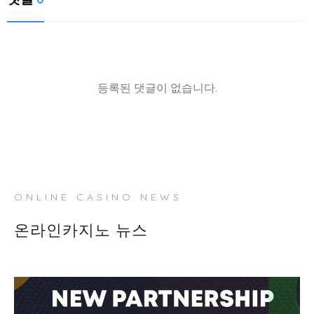
등록된 댓글이 없습니다.
ONLINE CASINO NEWS
온라인카지노 뉴스