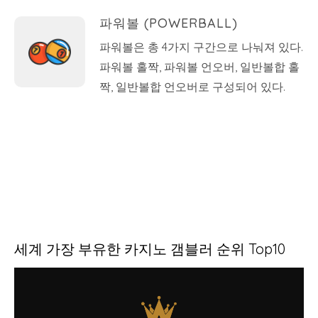
파워볼 (POWERBALL)
파워볼은 총 4가지 구간으로 나눠져 있다.
파워볼 홀짝, 파워볼 언오버, 일반볼합 홀
짝, 일반볼합 언오버로 구성되어 있다.
세계 가장 부유한 카지노 갬블러 순위 Top10