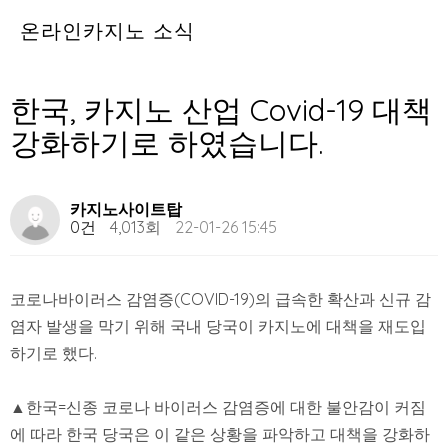
온라인카지노 소식
한국, 카지노 산업 Covid-19 대책
강화하기로 하였습니다.
카지노사이트탑
0건
4,013회
22-01-26 15:45
코로나바이러스 감염증(COVID-19)의 급속한 확산과 신규 감
염자 발생을 막기 위해 국내 당국이 카지노에 대책을 재도입
하기로 했다.
▲한국=신종 코로나 바이러스 감염증에 대한 불안감이 커짐
에 따라 한국 당국은 이 같은 상황을 파악하고 대책을 강화하