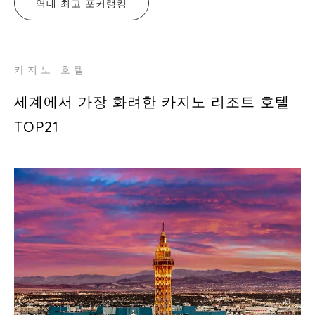
역대 최고 포커랭킹
카지노 호텔
세계에서 가장 화려한 카지노 리조트 호텔
TOP21