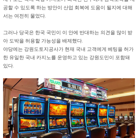
공할 수 있도록 하는 방안이 산업 회복에 도움이 될지에 대해
서는 여전히 물었다.
그러나 당국은 한국 국민이 이 안에 반대하는 의견을 많이 받
아 도박을 허용할 가능성을 배제했다.
야당에는 강원도토지공사가 현재 국내 고객에게 베팅을 허가
한 유일한 국내 카지노를 운영하고 있는 강원도민이 포함돼
있다.