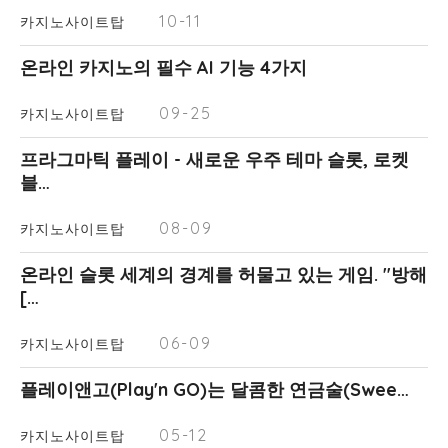
10-11
카지노사이트탑
온라인 카지노의 필수 AI 기능 4가지
09-25
카지노사이트탑
프라그마틱 플레이 - 새로운 우주 테마 슬롯, 로켓
블…
08-09
카지노사이트탑
온라인 슬롯 세계의 경계를 허물고 있는 게임. "방해
[…
06-09
카지노사이트탑
플레이앤고(Play'n GO)는 달콤한 연금술(Swee…
05-12
카지노사이트탑