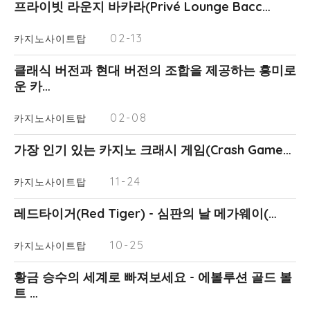
프라이빗 라운지 바카라(Privé Lounge Bacc…
02-13
카지노사이트탑
클래식 버전과 현대 버전의 조합을 제공하는 흥미로
운 카…
02-08
카지노사이트탑
가장 인기 있는 카지노 크래시 게임(Crash Game…
11-24
카지노사이트탑
레드타이거(Red Tiger) - 심판의 날 메가웨이(…
10-25
카지노사이트탑
황금 승수의 세계로 빠져보세요 - 에볼루션 골드 볼
트 …