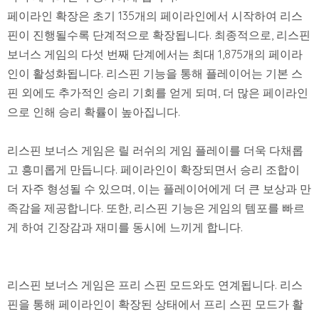
페이라인 확장은 초기 135개의 페이라인에서 시작하여 리스
핀이 진행될수록 단계적으로 확장됩니다. 최종적으로, 리스핀
보너스 게임의 다섯 번째 단계에서는 최대 1,875개의 페이라
인이 활성화됩니다. 리스핀 기능을 통해 플레이어는 기본 스
핀 외에도 추가적인 승리 기회를 얻게 되며, 더 많은 페이라인
으로 인해 승리 확률이 높아집니다.
리스핀 보너스 게임은 릴 러쉬의 게임 플레이를 더욱 다채롭
고 흥미롭게 만듭니다. 페이라인이 확장되면서 승리 조합이
더 자주 형성될 수 있으며, 이는 플레이어에게 더 큰 보상과 만
족감을 제공합니다. 또한, 리스핀 기능은 게임의 템포를 빠르
게 하여 긴장감과 재미를 동시에 느끼게 합니다.
리스핀 보너스 게임은 프리 스핀 모드와도 연계됩니다. 리스
핀을 통해 페이라인이 확장된 상태에서 프리 스핀 모드가 활