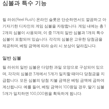
심볼과 특수 기능
릴 러쉬(Reel Rush) 온라인 슬롯은 단순하면서도 깔끔하고 아
기자기한 디자인의 게임 심볼을 자랑합니다. 게임 내에는 총 1
2개의 심볼이 사용되며, 이 중 11개의 일반 심볼과 1개의 특수
심볼이 포함되어 있습니다. 각각의 심볼은 고유한 당첨금을
제공하며, 베팅 금액에 따라 승리 시 보상이 달라집니다.
일반 심볼
릴 러쉬의 일반 심볼은 다양한 과일 모양으로 구성되어 있으
며, 각각의 심볼은 3개에서 5개가 일치할 때마다 당첨금을 지
급합니다. 모든 심볼의 당첨 지불 금액은 베팅 금액에 곱하여
계산됩니다. 예를 들어, 베팅 금액이 100원일 경우, 딸기 심볼
5개가 일치하면 100,000원을 획득하게 됩니다.