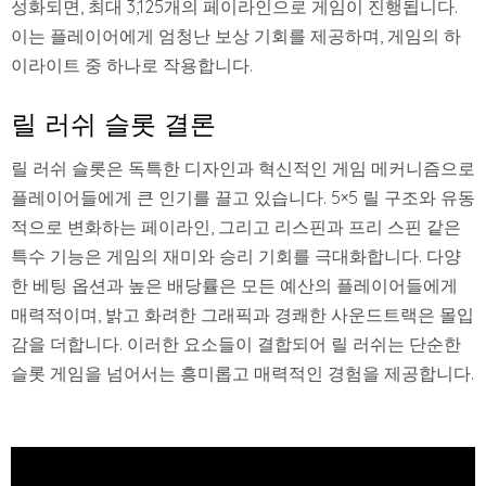
성화되면, 최대 3,125개의 페이라인으로 게임이 진행됩니다.
이는 플레이어에게 엄청난 보상 기회를 제공하며, 게임의 하
이라이트 중 하나로 작용합니다.
릴 러쉬 슬롯 결론
릴 러쉬 슬롯은 독특한 디자인과 혁신적인 게임 메커니즘으로
플레이어들에게 큰 인기를 끌고 있습니다. 5×5 릴 구조와 유동
적으로 변화하는 페이라인, 그리고 리스핀과 프리 스핀 같은
특수 기능은 게임의 재미와 승리 기회를 극대화합니다. 다양
한 베팅 옵션과 높은 배당률은 모든 예산의 플레이어들에게
매력적이며, 밝고 화려한 그래픽과 경쾌한 사운드트랙은 몰입
감을 더합니다. 이러한 요소들이 결합되어 릴 러쉬는 단순한
슬롯 게임을 넘어서는 흥미롭고 매력적인 경험을 제공합니다.