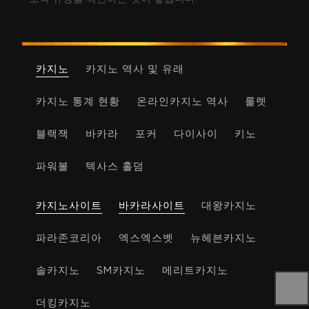
카지노
카지노 역사 및 유래
카지노 통계 현황
온라인카지노 역사
룰렛
블랙잭
바카라
포커
다이사이
키노
파워볼
텍사스 홀덤
카지노사이트
바카라사이트
대왕카지노
파라존코리아
엑스엑스벳
뉴헤븐카지노
솔카지노
SM카지노
메리트카지노
더킹카지노