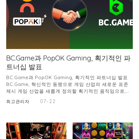
BC.Game과 PopOK Gaming, 획기적인 파
트너십 발표
BC.Game과 PopOK Gaming, 획기적인 파트너십 발표
BC.Game, 혁신적인 동맹으로 게임 산업의 새로운 표준
제시 게임 산업을 새롭게 정의할 획기적인 움직임으로,
BC.Game과 PopOK Gaming이 혁신적인 파트너십을 발
07-22
최고관리자
표했습니다. 이 전략적 동맹은 두 브랜드의 강점을 결합하
여 향상된 게임 경험과 혁신적인 콘텐츠를 제공할 것을 약
속합니다. BC.Game과 PopOK Gaming의 혁신적인 협
력, 온라…