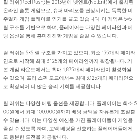
릴 러쉬(Reel Rush)는 2013년에 넷엔트(NetEnt)에서 출시된
온라인 슬롯 게임으로, 슈퍼 마리오를 연상시키는 독특한 비
주얼과 게임 플레이로 인기를 끌고 있습니다. 이 게임은 5×5
릴 구조를 기반으로 하며, 플레이어는 다양한 페이라인과 베
팅 옵션을 통해 흥미진진한 게임을 즐길 수 있습니다.
릴 러쉬는 5×5 릴 구조를 가지고 있으며, 최소 135개의 페이라
인으로 시작해 최대 3,125개의 페이라인까지 확장됩니다. 기
본 게임 라운드에서는 최대 1,875개의 페이라인이 활성화될
수 있으며, 프리 스핀 모드에서는 최대 3,125개의 페이라인으
로 확장되어 더 많은 승리 기회를 제공합니다.
릴 러쉬는 다양한 베팅 옵션을 제공합니다. 플레이어는 최소 5
00원에서 최대 100,000원까지 베팅 금액을 자유롭게 조절할
수 있습니다. 이는 다양한 예산을 가진 플레이어들이 게임을
즐길 수 있도록 하며, 고액 베팅을 선호하는 플레이어들에게
도 충분한 도전을 제공합니다.