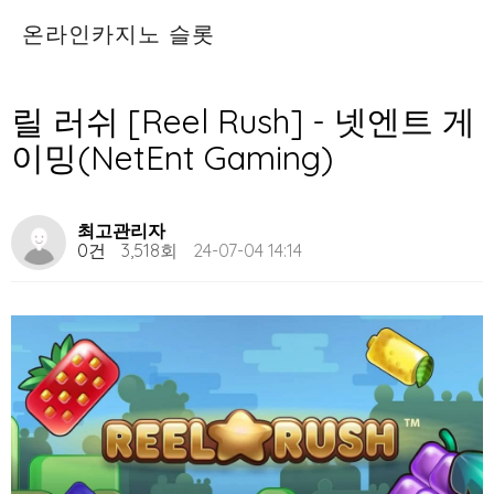
온라인카지노 슬롯
릴 러쉬 [Reel Rush] - 넷엔트 게
이밍(NetEnt Gaming)
최고관리자
0건
3,518회
24-07-04 14:14