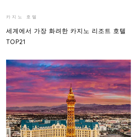
카지노 호텔
세계에서 가장 화려한 카지노 리조트 호텔
TOP21