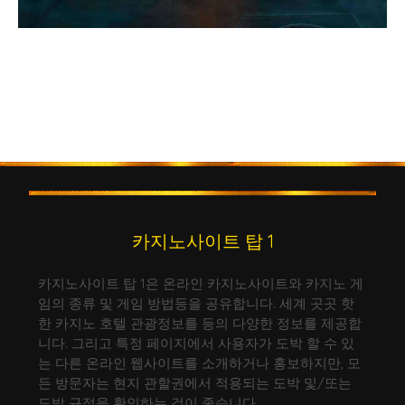
카지노사이트 탑 1
카지노사이트 탑 1은 온라인 카지노사이트와 카지노 게
임의 종류 및 게임 방법등을 공유합니다. 세계 곳곳 핫
한 카지노 호텔 관광정보를 등의 다양한 정보를 제공합
니다. 그리고 특정 페이지에서 사용자가 도박 할 수 있
는 다른 온라인 웹사이트를 소개하거나 홍보하지만, 모
든 방문자는 현지 관할권에서 적용되는 도박 및/또는
도박 규정을 확인하는 것이 좋습니다.