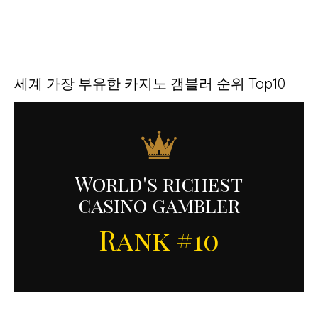
세계 가장 부유한 카지노 갬블러 순위 Top10
World's richest
casino gambler
Rank #10