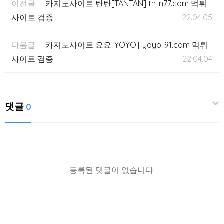
이전글
카지노사이트 탄탄[TANTAN] tntn77.com 먹튀
사이트 검증
22.04.05
다음글
카지노사이트 요요[YOYO]-yoyo-91.com 먹튀
사이트 검증
22.04.04
댓글
0
등록된 댓글이 없습니다.