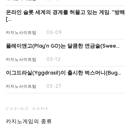
온라인 슬롯 세계의 경계를 허물고 있는 게임. "방해
[…
06-09
카지노사이트탑
플레이앤고(Play'n GO)는 달콤한 연금술(Swee…
05-12
카지노사이트탑
이그드라실(Yggdrasil)이 출시한 벅스머니(Bug…
03-27
카지노사이트탑
CASINO GAME
카지노게임의 종류