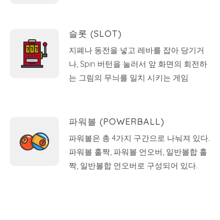
슬롯 (SLOT)
지폐나 동전을 넣고 레바를 잡아 당기거
나, Spin 버턴을 눌러서 앞 화면의 회전하
는 그림의 무늬를 일치 시키는 게임
파워볼 (POWERBALL)
파워볼은 총 4가지 구간으로 나눠져 있다.
파워볼 홀짝, 파워볼 언오버, 일반볼합 홀
짝, 일반볼합 언오버로 구성되어 있다.