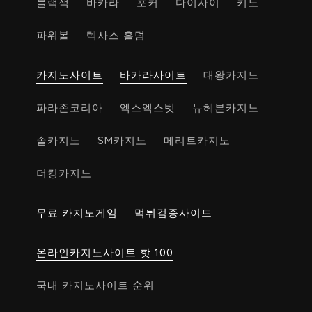
블랙잭
바카라
포커
다이사이
키노
파워볼
텍사스 홀덤
카지노사이트
바카라사이트
대왕카지노
파라존코리아
엑스엑스벳
뉴헤븐카지노
솔카지노
SM카지노
메리트카지노
더킹카지노
무료 카지노게임
먹튀검증사이트
온라인카지노사이트 핫 100
국내 카지노사이트 순위