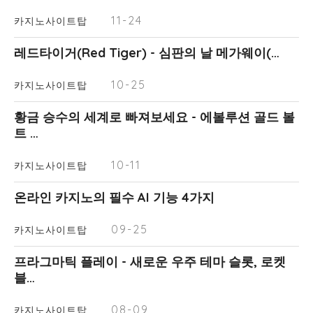
11-24
카지노사이트탑
레드타이거(Red Tiger) - 심판의 날 메가웨이(…
10-25
카지노사이트탑
황금 승수의 세계로 빠져보세요 - 에볼루션 골드 볼
트 …
10-11
카지노사이트탑
온라인 카지노의 필수 AI 기능 4가지
09-25
카지노사이트탑
프라그마틱 플레이 - 새로운 우주 테마 슬롯, 로켓
블…
08-09
카지노사이트탑