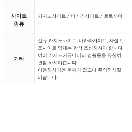
사이트
카지노사이트 / 바카라사이트 / 토토사이
종류
트
신규 카지노사이트, 바카라사이트, 사설 토
토사이트 업체는 항상 조심하셔야 합니다.
여러 카지노커뮤니티의 검증등을 유심히
기타
관찰 하셔야합니다.
이용하시기엔 문제가 없으나 주의하시길
바랍니다.