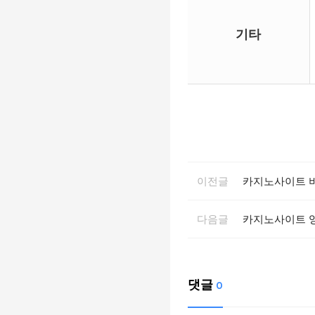
기타
이전글
카지노사이트 비타민
다음글
카지노사이트 영빈관
댓글
0