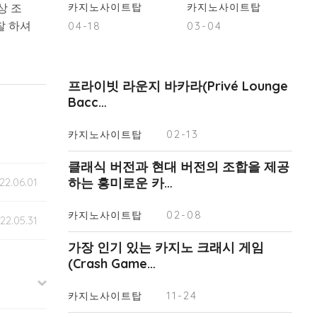
상 조
카지노사이트탑
카지노사이트탑
찰 하셔
04-18
03-04
프라이빗 라운지 바카라(Privé Lounge
Bacc…
02-13
카지노사이트탑
클래식 버전과 현대 버전의 조합을 제공
하는 흥미로운 카…
22.06.01
02-08
카지노사이트탑
22.05.31
가장 인기 있는 카지노 크래시 게임
(Crash Game…
11-24
카지노사이트탑