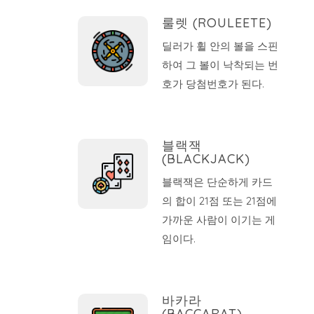
룰렛 (ROULEETE)
딜러가 휠 안의 볼을 스핀
하여 그 볼이 낙착되는 번
호가 당첨번호가 된다.
블랙잭
(BLACKJACK)
블랙잭은 단순하게 카드
의 합이 21점 또는 21점에
가까운 사람이 이기는 게
임이다.
바카라
(BACCARAT)