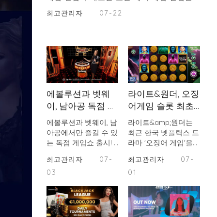
새롭게 정의할 획기적인 움직임으로,
07-22
최고관리자
BC.Game과 PopOK Gaming이 혁신적인
파트너십을 발표했습니다. 이 전략적 동맹은
두 브랜드의 강점을 결합하여 향상된 게임
경험과 혁신적인 콘텐츠를 제공할 것을 약속
합니다. BC.Game과 PopOK Gaming의 혁
신적인 협력, 온라…
에볼루션과 벳웨
라이트&원더, 오징
이, 남아공 독점 게
어게임 슬롯 최초
임…
…
에볼루션과 벳웨이, 남
라이트&amp;원더는
아공에서만 즐길 수 있
최근 한국 넷플릭스 드
는 독점 게임쇼 출시! …
라마 '오징어 게임'을…
07-
07-
최고관리자
최고관리자
03
01