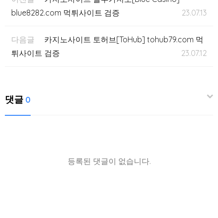
blue8282.com 먹튀사이트 검증
23.07.13
다음글
카지노사이트 토허브[ToHub] tohub79.com 먹
튀사이트 검증
23.07.12
댓글
0
등록된 댓글이 없습니다.