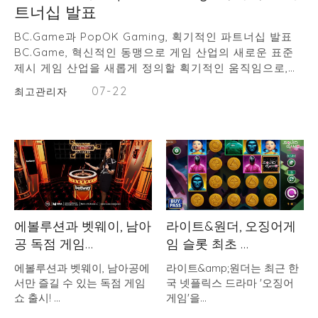
트너십 발표
BC.Game과 PopOK Gaming, 획기적인 파트너십 발표
BC.Game, 혁신적인 동맹으로 게임 산업의 새로운 표준
제시 게임 산업을 새롭게 정의할 획기적인 움직임으로,
BC.Game과 PopOK Gaming이 혁신적인 파트너십을 발
07-22
최고관리자
표했습니다. 이 전략적 동맹은 두 브랜드의 강점을 결합하
여 향상된 게임 경험과 혁신적인 콘텐츠를 제공할 것을 약
속합니다. BC.Game과 PopOK Gaming의 혁신적인 협
력, 온라…
에볼루션과 벳웨이, 남아
라이트&원더, 오징어게
공 독점 게임…
임 슬롯 최초 …
에볼루션과 벳웨이, 남아공에
라이트&amp;원더는 최근 한
서만 즐길 수 있는 독점 게임
국 넷플릭스 드라마 '오징어
쇼 출시! …
게임'을…