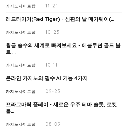
11-24
카지노사이트탑
레드타이거(Red Tiger) - 심판의 날 메가웨이(…
10-25
카지노사이트탑
황금 승수의 세계로 빠져보세요 - 에볼루션 골드 볼
트 …
10-11
카지노사이트탑
온라인 카지노의 필수 AI 기능 4가지
09-25
카지노사이트탑
프라그마틱 플레이 - 새로운 우주 테마 슬롯, 로켓
블…
08-09
카지노사이트탑