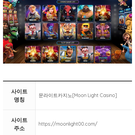
사이트
문라이트카지노[Moon Light Casino]
명칭
사이트
https://moonlight00.com/
주소