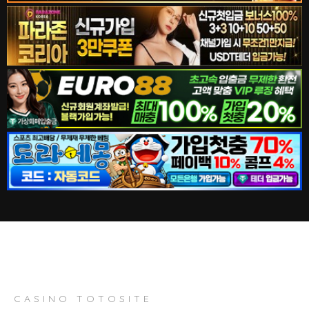
CASINO TOTOSITE