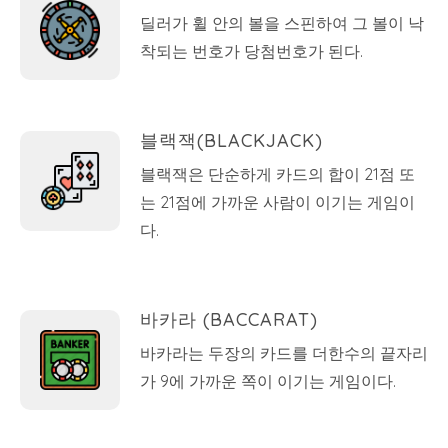
딜러가 휠 안의 볼을 스핀하여 그 볼이 낙
착되는 번호가 당첨번호가 된다.
블랙잭(BLACKJACK)
블랙잭은 단순하게 카드의 합이 21점 또
는 21점에 가까운 사람이 이기는 게임이
다.
바카라 (BACCARAT)
바카라는 두장의 카드를 더한수의 끝자리
가 9에 가까운 쪽이 이기는 게임이다.