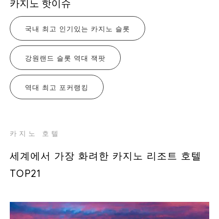
카지노 핫이슈
국내 최고 인기있는 카지노 슬롯
강원랜드 슬롯 역대 잭팟
역대 최고 포커랭킹
카지노 호텔
세계에서 가장 화려한 카지노 리조트 호텔
TOP21