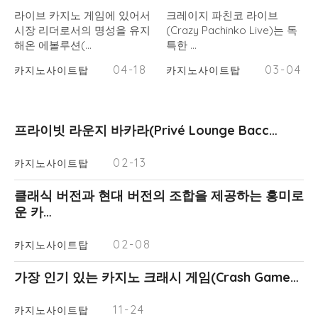
라이브 카지노 게임에 있어서
크레이지 파친코 라이브
시장 리더로서의 명성을 유지
(Crazy Pachinko Live)는 독
해온 에볼루션(…
특한 …
04-18
03-04
카지노사이트탑
카지노사이트탑
프라이빗 라운지 바카라(Privé Lounge Bacc…
02-13
카지노사이트탑
클래식 버전과 현대 버전의 조합을 제공하는 흥미로
운 카…
02-08
카지노사이트탑
가장 인기 있는 카지노 크래시 게임(Crash Game…
11-24
카지노사이트탑