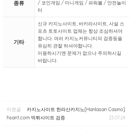
종류
/ 코인게임 / 미니게임 / 파워볼 / 안전놀이
터
신규 카지노사이트, 바카라사이트, 사설 스
포츠 토토사이트 업체는 항상 조심하셔야
합니다. 여러 카지노커뮤니티의 검증등을
기타
유심히 관찰 하셔야합니다.
이용하시기엔 문제가 없으나 주의하시길
바랍니다.
이전글
카지노사이트 한라산카지노[Hanlasan Casino]
hsan1.com 먹튀사이트 검증
23.07.24