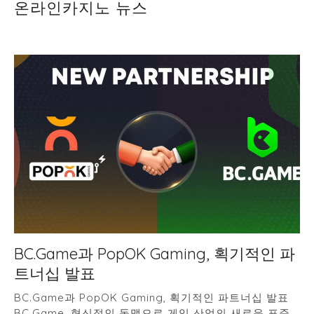
온라인카지노 뉴스
BC.Game과 PopOK Gaming, 획기적인 파
트너십 발표
BC.Game과 PopOK Gaming, 획기적인 파트너십 발표
BC.Game, 혁신적인 동맹으로 게임 산업의 새로운 표준