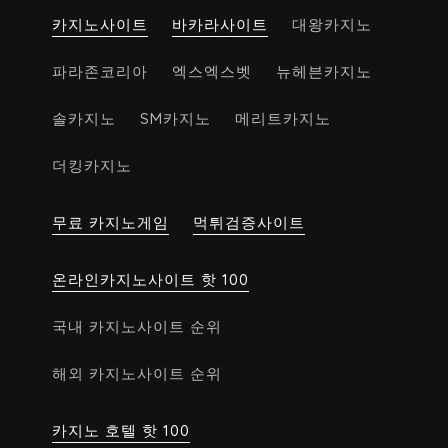
카지노사이트
바카라사이트
대왕카지노
파라존코리아
엑스엑스벳
뉴헤븐카지노
솔카지노
SM카지노
메리트카지노
더킹카지노
무료 카지노게임
먹튀검증사이트
온라인카지노사이트 핫 100
국내 카지노사이트 순위
해외 카지노사이트 순위
카지노 호텔 핫 100