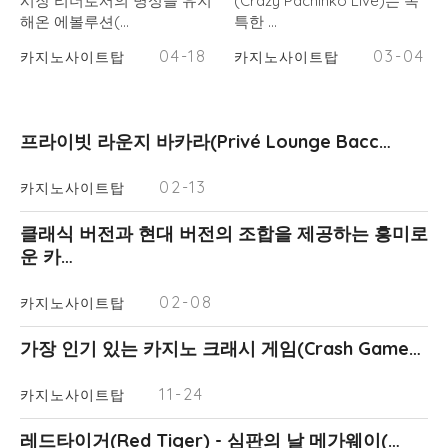
시장 리더로서의 명성을 유지
(Crazy Pachinko Live)는 독
해온 에볼루션(…
특한 …
04-18
03-04
카지노사이트탑
카지노사이트탑
프라이빗 라운지 바카라(Privé Lounge Bacc…
02-13
카지노사이트탑
클래식 버전과 현대 버전의 조합을 제공하는 흥미로
운 카…
02-08
카지노사이트탑
가장 인기 있는 카지노 크래시 게임(Crash Game…
11-24
카지노사이트탑
레드타이거(Red Tiger) - 심판의 날 메가웨이(…