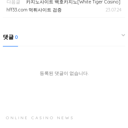
다음글
카지노사이트 백호카지노[White Tiger Casino]
hff33.com 먹튀사이트 검증
23.07.24
댓글
0
등록된 댓글이 없습니다.
ONLINE CASINO NEWS