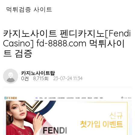
먹튀검증 사이트
카지노사이트 펜디카지노[Fendi
Casino] fd-8888.com 먹튀사이
트 검증
카지노사이트탑
0건
8,715회
23-07-24 11:34