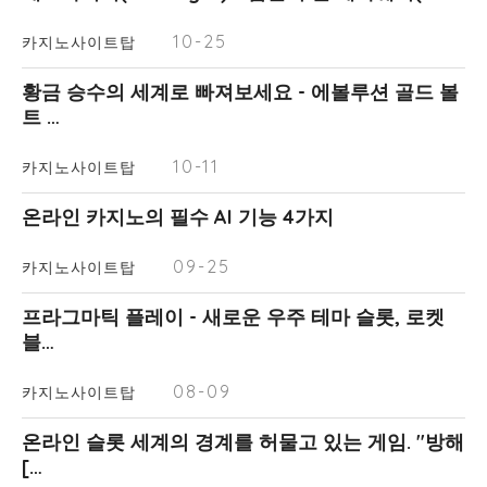
10-25
카지노사이트탑
황금 승수의 세계로 빠져보세요 - 에볼루션 골드 볼
트 …
10-11
카지노사이트탑
온라인 카지노의 필수 AI 기능 4가지
09-25
카지노사이트탑
프라그마틱 플레이 - 새로운 우주 테마 슬롯, 로켓
블…
08-09
카지노사이트탑
온라인 슬롯 세계의 경계를 허물고 있는 게임. "방해
[…