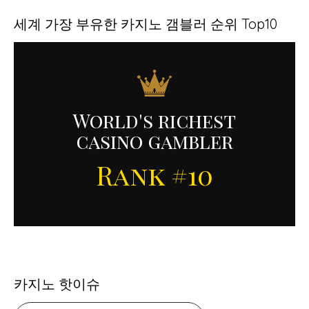
세계 가장 부유한 카지노 갬블러 순위 Top10
World's richest
casino gambler
Rank #10
카지노 핫이슈