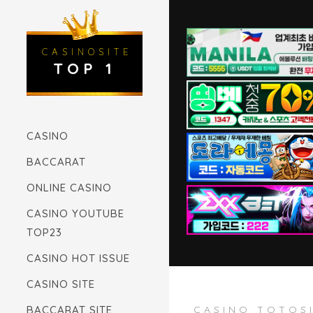
CASINOSITE
TOP 1
CASINO
BACCARAT
ONLINE CASINO
CASINO YOUTUBE
TOP23
CASINO HOT ISSUE
CASINO SITE
CASINO TOTOS
BACCARAT SITE