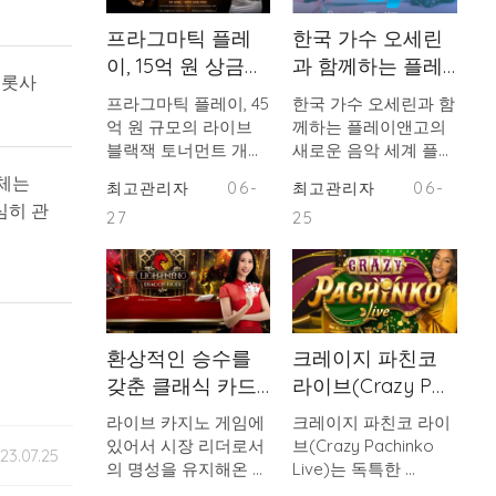
프라그마틱 플레
한국 가수 오세린
이, 15억 원 상금
과 함께하는 플레
슬롯사
의…
이앤…
프라그마틱 플레이, 45
한국 가수 오세린과 함
억 원 규모의 라이브
께하는 플레이앤고의
블랙잭 토너먼트 개최
새로운 음악 세계 플레
…
이앤…
업체는
06-
06-
최고관리자
최고관리자
심히 관
27
25
환상적인 승수를
크레이지 파친코
갖춘 클래식 카드
라이브(Crazy P…
게…
라이브 카지노 게임에
크레이지 파친코 라이
있어서 시장 리더로서
브(Crazy Pachinko
23.07.25
의 명성을 유지해온 에
Live)는 독특한 …
볼루션(…