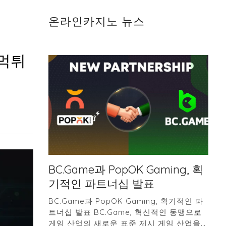
온라인카지노 뉴스
 먹튀
BC.Game과 PopOK Gaming, 획
기적인 파트너십 발표
BC.Game과 PopOK Gaming, 획기적인 파
트너십 발표 BC.Game, 혁신적인 동맹으로
게임 산업의 새로운 표준 제시 게임 산업을