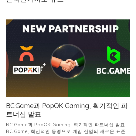
BC.Game과 PopOK Gaming, 획기적인 파
트너십 발표
BC.Game과 PopOK Gaming, 획기적인 파트너십 발표
BC.Game, 혁신적인 동맹으로 게임 산업의 새로운 표준