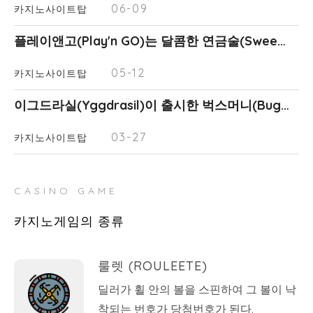
06-09
카지노사이트탑
플레이앤고(Play'n GO)는 달콤한 연금술(Swee…
05-12
카지노사이트탑
이그드라실(Yggdrasil)이 출시한 벅스머니(Bug…
03-27
카지노사이트탑
CASINO GAME
카지노게임의 종류
룰렛 (ROULEETE)
딜러가 휠 안의 볼을 스핀하여 그 볼이 낙
착되는 번호가 당첨번호가 된다.