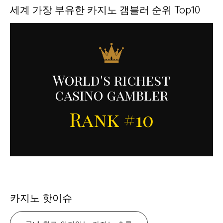
세계 가장 부유한 카지노 갬블러 순위 Top10
World's richest
casino gambler
Rank #10
카지노 핫이슈