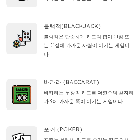
블랙잭(BLACKJACK)
블랙잭은 단순하게 카드의 합이 21점 또
는 21점에 가까운 사람이 이기는 게임이
다.
바카라 (BACCARAT)
바카라는 두장의 카드를 더한수의 끝자리
가 9에 가까운 쪽이 이기는 게임이다.
포커 (POKER)
포커는 플레잉 카드로 즐기는 카드 게임