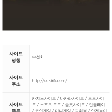
사이트
수선화
명칭
사이트
http://su-365.com/
주소
카지노사이트 / 바카라사이트 / 토토사이
사이트
트 / 스포츠 토토 / 슬롯사이트 / 인플레이
종류
/ 코인게임 / 미니게임 / 파워볼 / 안전놀이