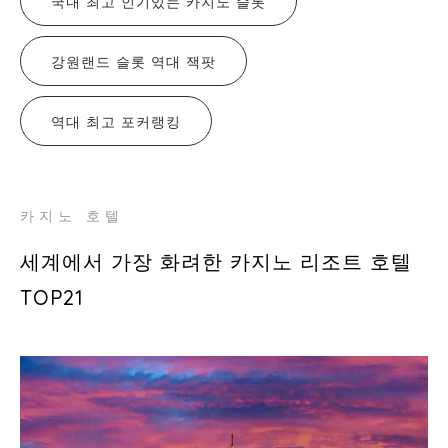
국내 최고 인기있는 카지노 슬롯
강원랜드 슬롯 역대 잭팟
역대 최고 포커랭킹
카지노 호텔
세계에서 가장 화려한 카지노 리조트 호텔
TOP21