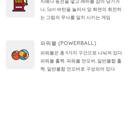
지폐나 동전을 넣고 레바를 잡아 당기거
나, Spin 버턴을 눌러서 앞 화면의 회전하
는 그림의 무늬를 일치 시키는 게임
파워볼 (POWERBALL)
파워볼은 총 4가지 구간으로 나눠져 있다.
파워볼 홀짝, 파워볼 언오버, 일반볼합 홀
짝, 일반볼합 언오버로 구성되어 있다.