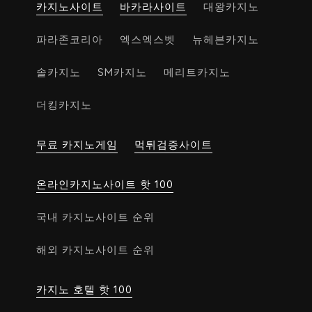
카지노사이트
바카라사이트
대왕카지노
파라존코리아
엑스엑스벳
뉴헤븐카지노
솔카지노
SM카지노
메리트카지노
더킹카지노
무료 카지노게임
먹튀검증사이트
온라인카지노사이트 핫 100
국내 카지노사이트 순위
해외 카지노사이트 순위
카지노 호텔 핫 100