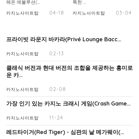
해온 에볼루션(…
특한 …
04-18
03-04
카지노사이트탑
카지노사이트탑
프라이빗 라운지 바카라(Privé Lounge Bacc…
02-13
카지노사이트탑
클래식 버전과 현대 버전의 조합을 제공하는 흥미로
운 카…
02-08
카지노사이트탑
가장 인기 있는 카지노 크래시 게임(Crash Game…
11-24
카지노사이트탑
레드타이거(Red Tiger) - 심판의 날 메가웨이(…