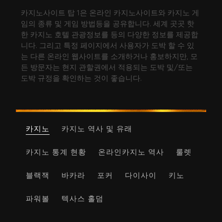
카지노사이트 탑 1은 온라인 카지노사이트와 카지노 게
임의 종류 및 게임 방법등을 공유합니다. 세계 곳곳 핫
한 카지노 호텔 관광정보를 등의 다양한 정보를 제공합
니다. 그리고 특정 페이지에서 사용자가 도박 할 수 있
는 다른 온라인 웹사이트를 소개하거나 홍보하지만, 모
든 방문자는 현지 관할권에서 적용되는 도박 및/또는
도박 규정을 확인하는 것이 좋습니다.
카지노
카지노 역사 및 유래
카지노 통계 현황
온라인카지노 역사
룰렛
블랙잭
바카라
포커
다이사이
키노
파워볼
텍사스 홀덤