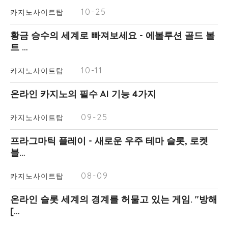
10-25
카지노사이트탑
황금 승수의 세계로 빠져보세요 - 에볼루션 골드 볼
트 …
10-11
카지노사이트탑
온라인 카지노의 필수 AI 기능 4가지
09-25
카지노사이트탑
프라그마틱 플레이 - 새로운 우주 테마 슬롯, 로켓
블…
08-09
카지노사이트탑
온라인 슬롯 세계의 경계를 허물고 있는 게임. "방해
[…