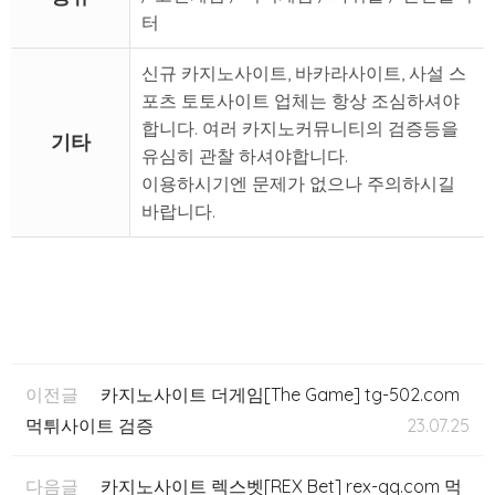
터
신규 카지노사이트, 바카라사이트, 사설 스
포츠 토토사이트 업체는 항상 조심하셔야
합니다. 여러 카지노커뮤니티의 검증등을
기타
유심히 관찰 하셔야합니다.
이용하시기엔 문제가 없으나 주의하시길
바랍니다.
이전글
카지노사이트 더게임[The Game] tg-502.com
먹튀사이트 검증
23.07.25
다음글
카지노사이트 렉스벳[REX Bet] rex-qq.com 먹