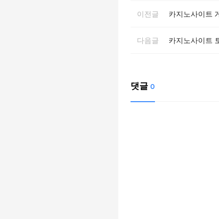
이전글
카지노사이트 게임
다음글
카지노사이트 토즈
댓글
0