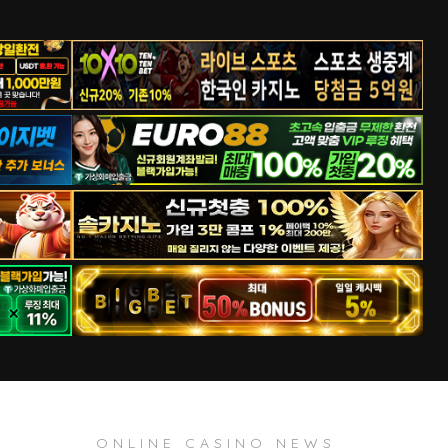
ONLINE CASINO NEWS