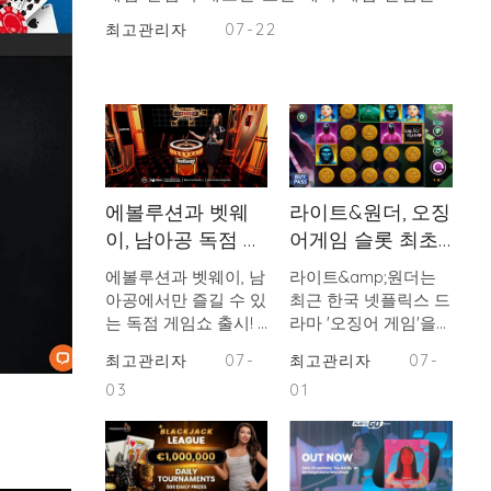
새롭게 정의할 획기적인 움직임으로,
07-22
최고관리자
BC.Game과 PopOK Gaming이 혁신적인
파트너십을 발표했습니다. 이 전략적 동맹은
두 브랜드의 강점을 결합하여 향상된 게임
경험과 혁신적인 콘텐츠를 제공할 것을 약속
합니다. BC.Game과 PopOK Gaming의 혁
신적인 협력, 온라…
에볼루션과 벳웨
라이트&원더, 오징
이, 남아공 독점 게
어게임 슬롯 최초
임…
…
에볼루션과 벳웨이, 남
라이트&amp;원더는
아공에서만 즐길 수 있
최근 한국 넷플릭스 드
는 독점 게임쇼 출시! …
라마 '오징어 게임'을…
07-
07-
최고관리자
최고관리자
03
01