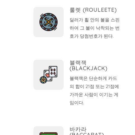
룰렛 (ROULEETE)
딜러가 휠 안의 볼을 스핀
하여 그 볼이 낙착되는 번
호가 당첨번호가 된다.
블랙잭
(BLACKJACK)
블랙잭은 단순하게 카드
의 합이 21점 또는 21점에
가까운 사람이 이기는 게
임이다.
바카라
(BACCARAT)