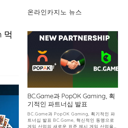
온라인카지노 뉴스
m 먹
BC.Game과 PopOK Gaming, 획
기적인 파트너십 발표
BC.Game과 PopOK Gaming, 획기적인 파
트너십 발표 BC.Game, 혁신적인 동맹으로
게임 산업의 새로운 표준 제시 게임 산업을