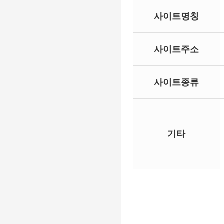
사이트명칭
사이트주소
사이트종류
기타