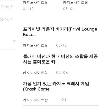
카지노사이트탑
카지노사이트탑
22.06.13
04-18
03-04
22.06.10
프라이빗 라운지 바카라(Privé Lounge
Bacc…
02-13
카지노사이트탑
클래식 버전과 현대 버전의 조합을 제공
하는 흥미로운 카…
02-08
카지노사이트탑
가장 인기 있는 카지노 크래시 게임
(Crash Game…
11-24
카지노사이트탑