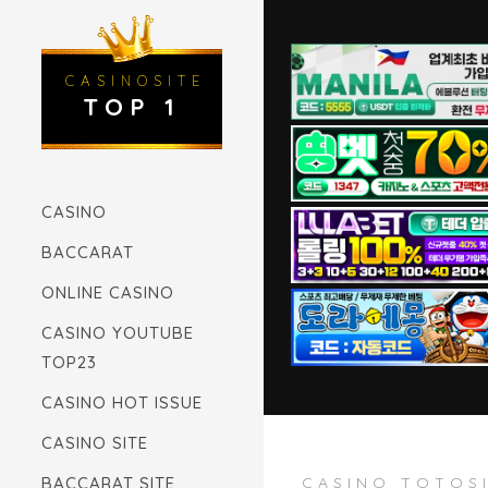
CASINOSITE
TOP 1
CASINO
BACCARAT
ONLINE CASINO
CASINO YOUTUBE
TOP23
CASINO HOT ISSUE
CASINO SITE
CASINO TOTOS
BACCARAT SITE