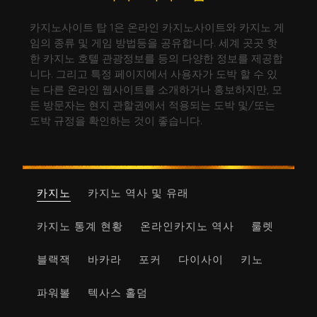
카지노사이트 탑 1은 온라인 카지노사이트와 카지노 게
임의 종류 및 게임 방법등을 공유합니다. 세계 곳곳 핫
한 카지노 호텔 관광정보를 등의 다양한 정보를 제공합
니다. 그리고 특정 페이지에서 사용자가 도박 할 수 있
는 다른 온라인 웹사이트를 소개하거나 홍보하지만, 모
든 방문자는 현지 관할권에서 적용되는 도박 및/또는
도박 규정을 확인하는 것이 좋습니다.
카지노
카지노 역사 및 유래
카지노 통계 현황
온라인카지노 역사
룰렛
블랙잭
바카라
포커
다이사이
키노
파워볼
텍사스 홀덤