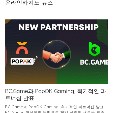
온라인카지노 뉴스
BC.Game과 PopOK Gaming, 획기적인 파
트너십 발표
BC.Game과 PopOK Gaming, 획기적인 파트너십 발표
BC.Game, 혁신적인 동맹으로 게임 산업의 새로운 표준