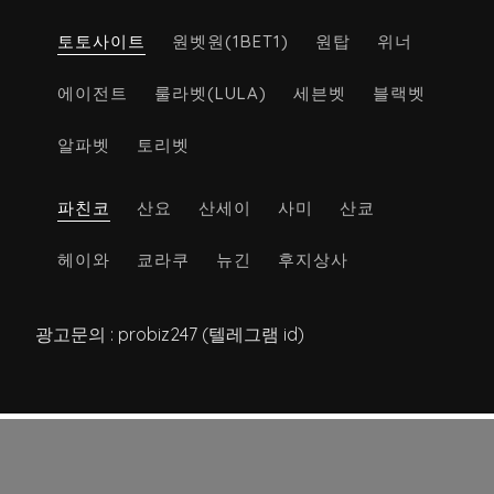
토토사이트
원벳원(1BET1)
원탑
위너
에이전트
룰라벳(LULA)
세븐벳
블랙벳
알파벳
토리벳
파친코
산요
산세이
사미
산쿄
헤이와
쿄라쿠
뉴긴
후지상사
광고문의 : probiz247 (텔레그램 id)