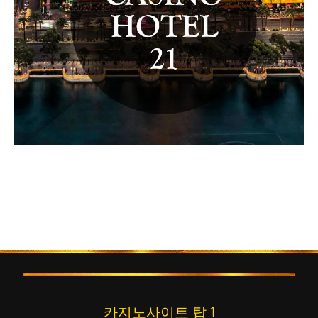
카지노사이트 탑 1