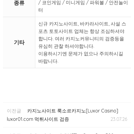
종류
/ 코인게임 / 미니게임 / 파워볼 / 안전놀이
터
신규 카지노사이트, 바카라사이트, 사설 스
포츠 토토사이트 업체는 항상 조심하셔야
합니다. 여러 카지노커뮤니티의 검증등을
기타
유심히 관찰 하셔야합니다.
이용하시기엔 문제가 없으나 주의하시길
바랍니다.
이전글
카지노사이트 룩소르카지노[Luxor Casino]
luxor01.com 먹튀사이트 검증
23.07.26