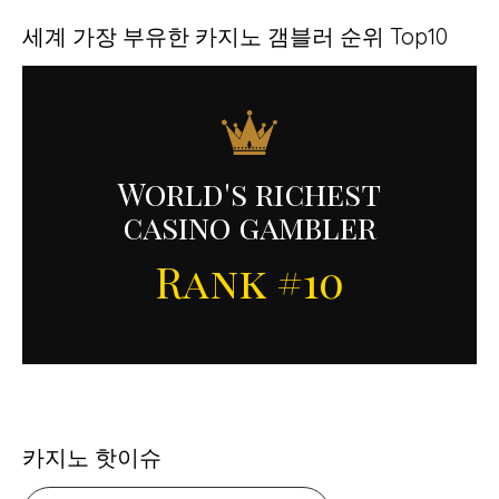
세계 가장 부유한 카지노 갬블러 순위 Top10
World's richest
casino gambler
Rank #10
카지노 핫이슈