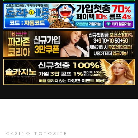
CASINO TOTOSITE