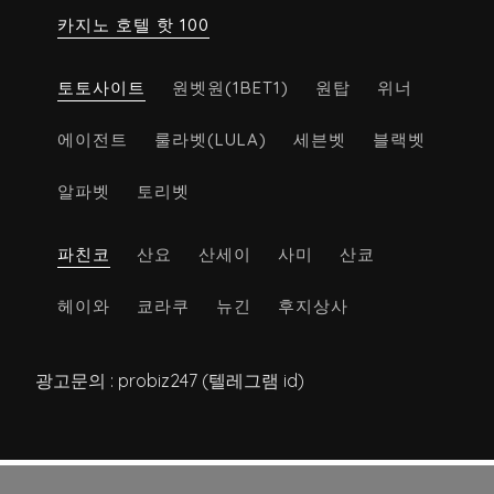
카지노 호텔 핫 100
토토사이트
원벳원(1BET1)
원탑
위너
에이전트
룰라벳(LULA)
세븐벳
블랙벳
알파벳
토리벳
파친코
산요
산세이
사미
산쿄
헤이와
쿄라쿠
뉴긴
후지상사
광고문의 : probiz247 (텔레그램 id)