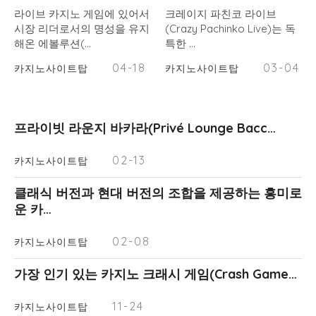
라이브 카지노 게임에 있어서
크레이지 파친코 라이브
시장 리더로서의 명성을 유지
(Crazy Pachinko Live)는 독
해온 에볼루션(…
특한 …
04-18
03-04
카지노사이트탑
카지노사이트탑
프라이빗 라운지 바카라(Privé Lounge Bacc…
02-13
카지노사이트탑
클래식 버전과 현대 버전의 조합을 제공하는 흥미로
운 카…
02-08
카지노사이트탑
가장 인기 있는 카지노 크래시 게임(Crash Game…
11-24
카지노사이트탑