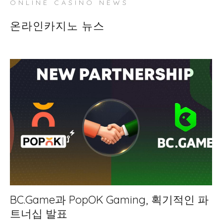
ONLINE CASINO NEWS
온라인카지노 뉴스
BC.Game과 PopOK Gaming, 획기적인 파
트너십 발표