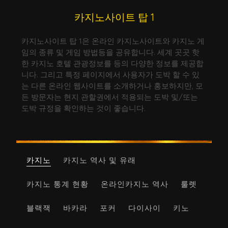
카지노사이트 탑 1
카지노사이트 탑 1은 온라인 카지노사이트와 카지노 게
임의 종류 및 게임 방법등을 공유합니다. 세계 곳곳 핫
한 카지노 호텔 관광정보를 등의 다양한 정보를 제공합
니다. 그리고 특정 페이지에서 사용자가 도박 할 수 있
는 다른 온라인 웹사이트를 소개하거나 홍보하지만, 모
든 방문자는 현지 관할권에서 적용되는 도박 및/또는
도박 규정을 확인하는 것이 좋습니다.
카지노
카지노 역사 및 유래
카지노 통계 현황
온라인카지노 역사
룰렛
블랙잭
바카라
포커
다이사이
키노