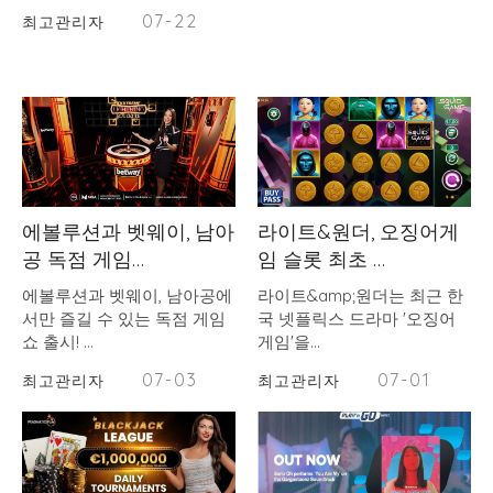
BC.Game과 PopOK Gaming이 혁신적인 파트너십을 발
07-22
최고관리자
표했습니다. 이 전략적 동맹은 두 브랜드의 강점을 결합하
여 향상된 게임 경험과 혁신적인 콘텐츠를 제공할 것을 약
속합니다. BC.Game과 PopOK Gaming의 혁신적인 협
력, 온라…
에볼루션과 벳웨이, 남아
라이트&원더, 오징어게
공 독점 게임…
임 슬롯 최초 …
에볼루션과 벳웨이, 남아공에
라이트&amp;원더는 최근 한
서만 즐길 수 있는 독점 게임
국 넷플릭스 드라마 '오징어
쇼 출시! …
게임'을…
07-03
07-01
최고관리자
최고관리자