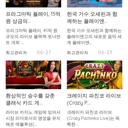
프라그마틱 플레이, 15억
한국 가수 오세린과 함
원 상금의…
께하는 플레이앤…
프라그마틱 플레이, 45억 원
한국 가수 오세린과 함께하는
규모의 라이브 블랙잭 토너먼
플레이앤고의 새로운 음악 세
트 개최 …
계 플레이앤…
06-27
06-25
최고관리자
최고관리자
환상적인 승수를 갖춘
크레이지 파친코 라이브
클래식 카드 게…
(Crazy P…
라이브 카지노 게임에 있어서
크레이지 파친코 라이브
시장 리더로서의 명성을 유지
(Crazy Pachinko Live)는 독
해온 에볼루션(…
특한 …