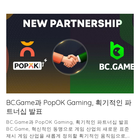
BC.Game과 PopOK Gaming, 획기적인 파
트너십 발표
BC.Game과 PopOK Gaming, 획기적인 파트너십 발표
BC.Game, 혁신적인 동맹으로 게임 산업의 새로운 표준
제시 게임 산업을 새롭게 정의할 획기적인 움직임으로,