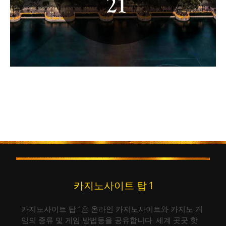
카지노사이트 탑 1
카지노사이트 탑 1은 온라인 카지노사이트와 카지노 게
임의 종류 및 게임 방법등을 공유합니다. 세계 곳곳 핫