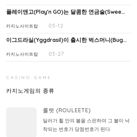
플레이앤고(Play'n GO)는 달콤한 연금술(Swee…
05-12
카지노사이트탑
이그드라실(Yggdrasil)이 출시한 벅스머니(Bug…
03-27
카지노사이트탑
CASINO GAME
카지노게임의 종류
룰렛 (ROULEETE)
딜러가 휠 안의 볼을 스핀하여 그 볼이 낙
착되는 번호가 당첨번호가 된다.