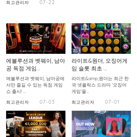
07-22
최고관리자
표했습니다. 이 전략적 동맹은 두 브랜드의 강점을 결합하
여 향상된 게임 경험과 혁신적인 콘텐츠를 제공할 것을 약
속합니다. BC.Game과 PopOK Gaming의 혁신적인 협
력, 온라…
에볼루션과 벳웨이, 남아
라이트&원더, 오징어게
공 독점 게임…
임 슬롯 최초 …
에볼루션과 벳웨이, 남아공에
라이트&amp;원더는 최근 한
서만 즐길 수 있는 독점 게임
국 넷플릭스 드라마 '오징어
쇼 출시! …
게임'을…
07-03
07-01
최고관리자
최고관리자