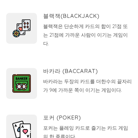
블랙잭(BLACKJACK)
블랙잭은 단순하게 카드의 합이 21점 또
는 21점에 가까운 사람이 이기는 게임이
다.
바카라 (BACCARAT)
바카라는 두장의 카드를 더한수의 끝자리
가 9에 가까운 쪽이 이기는 게임이다.
포커 (POKER)
포커는 플레잉 카드로 즐기는 카드 게임
의 한 종류이다.