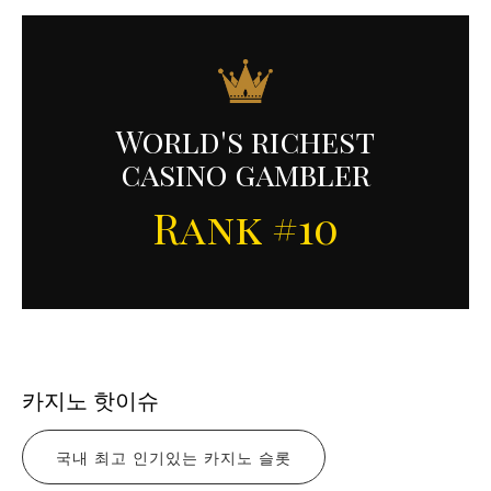
World's richest
casino gambler
Rank #10
카지노 핫이슈
국내 최고 인기있는 카지노 슬롯