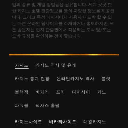
임의 종류 및 게임 방법등을 공유합니다. 세계 곳곳 핫
한 카지노 호텔 관광정보를 등의 다양한 정보를 제공합
니다. 그리고 특정 페이지에서 사용자가 도박 할 수 있
는 다른 온라인 웹사이트를 소개하거나 홍보하지만, 모
든 방문자는 현지 관할권에서 적용되는 도박 및/또는
도박 규정을 확인하는 것이 좋습니다.
카지노
카지노 역사 및 유래
카지노 통계 현황
온라인카지노 역사
룰렛
블랙잭
바카라
포커
다이사이
키노
파워볼
텍사스 홀덤
카지노사이트
바카라사이트
대왕카지노