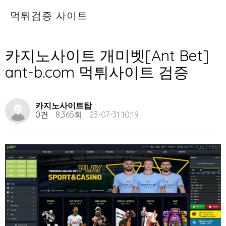
먹튀검증 사이트
카지노사이트 개미벳[Ant Bet]
ant-b.com 먹튀사이트 검증
카지노사이트탑
0건
8,365회
23-07-31 10:19