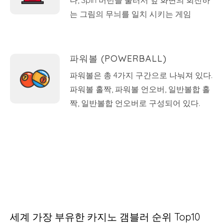
나, Spin 버턴을 눌러서 앞 화면의 회전하
는 그림의 무늬를 일치 시키는 게임
파워볼 (POWERBALL)
파워볼은 총 4가지 구간으로 나눠져 있다.
파워볼 홀짝, 파워볼 언오버, 일반볼합 홀
짝, 일반볼합 언오버로 구성되어 있다.
세계 가장 부유한 카지노 갬블러 순위 Top10