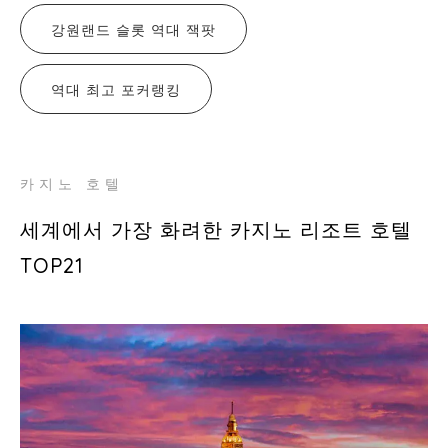
강원랜드 슬롯 역대 잭팟
역대 최고 포커랭킹
카지노 호텔
세계에서 가장 화려한 카지노 리조트 호텔
TOP21