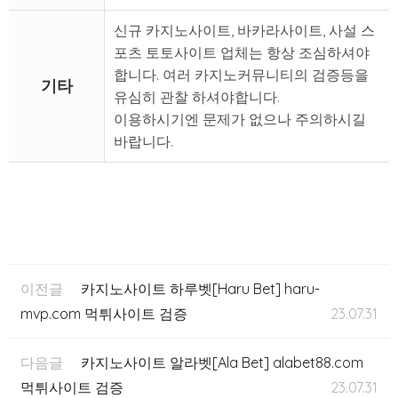
신규 카지노사이트, 바카라사이트, 사설 스
포츠 토토사이트 업체는 항상 조심하셔야
합니다. 여러 카지노커뮤니티의 검증등을
기타
유심히 관찰 하셔야합니다.
이용하시기엔 문제가 없으나 주의하시길
바랍니다.
이전글
카지노사이트 하루벳[Haru Bet] haru-
mvp.com 먹튀사이트 검증
23.07.31
다음글
카지노사이트 알라벳[Ala Bet] alabet88.com
먹튀사이트 검증
23.07.31