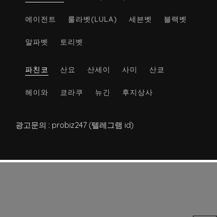
에이전트
룰라벳(LULA)
세븐벳
블랙벳
알파벳
토리벳
파친코
산요
산세이
사미
산쿄
헤이와
쿄라쿠
뉴긴
후지상사
광고문의 : probiz247 (텔레그램 id)