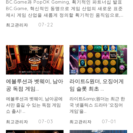
BC.Game과 PopOK Gaming, 획기적인 파트너십 발표
BC.Game, 혁신적인 동맹으로 게임 산업의 새로운 표준
제시 게임 산업을 새롭게 정의할 획기적인 움직임으로,
BC.Game과 PopOK Gaming이 혁신적인 파트너십을 발
07-22
최고관리자
표했습니다. 이 전략적 동맹은 두 브랜드의 강점을 결합하
여 향상된 게임 경험과 혁신적인 콘텐츠를 제공할 것을 약
속합니다. BC.Game과 PopOK Gaming의 혁신적인 협
력, 온라…
에볼루션과 벳웨이, 남아
라이트&원더, 오징어게
공 독점 게임…
임 슬롯 최초 …
에볼루션과 벳웨이, 남아공에
라이트&amp;원더는 최근 한
서만 즐길 수 있는 독점 게임
국 넷플릭스 드라마 '오징어
쇼 출시! …
게임'을…
07-03
07-01
최고관리자
최고관리자