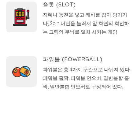
슬롯 (SLOT)
지폐나 동전을 넣고 레바를 잡아 당기거
나, Spin 버턴을 눌러서 앞 화면의 회전하
는 그림의 무늬를 일치 시키는 게임
파워볼 (POWERBALL)
파워볼은 총 4가지 구간으로 나눠져 있다.
파워볼 홀짝, 파워볼 언오버, 일반볼합 홀
짝, 일반볼합 언오버로 구성되어 있다.