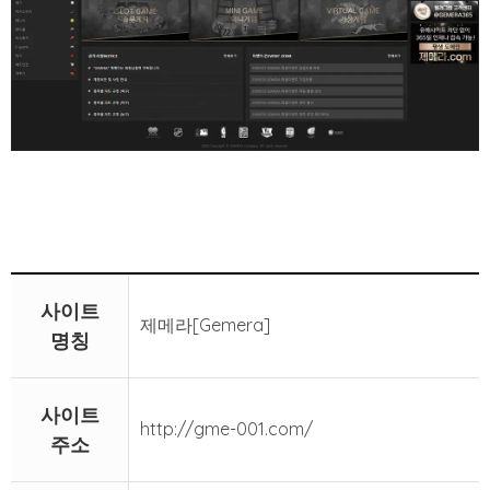
사이트
제메라[Gemera]
명칭
사이트
http://gme-001.com/
주소