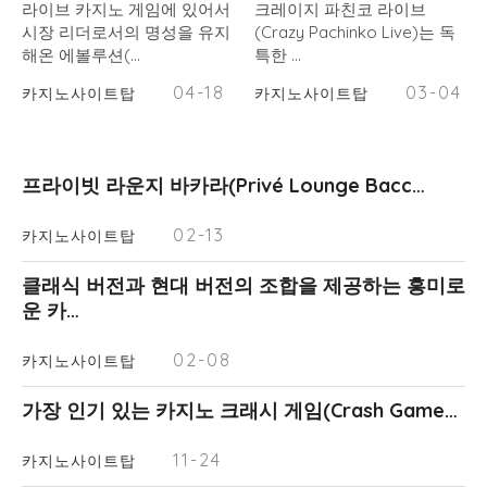
라이브 카지노 게임에 있어서
크레이지 파친코 라이브
시장 리더로서의 명성을 유지
(Crazy Pachinko Live)는 독
해온 에볼루션(…
특한 …
04-18
03-04
카지노사이트탑
카지노사이트탑
프라이빗 라운지 바카라(Privé Lounge Bacc…
02-13
카지노사이트탑
클래식 버전과 현대 버전의 조합을 제공하는 흥미로
운 카…
02-08
카지노사이트탑
가장 인기 있는 카지노 크래시 게임(Crash Game…
11-24
카지노사이트탑