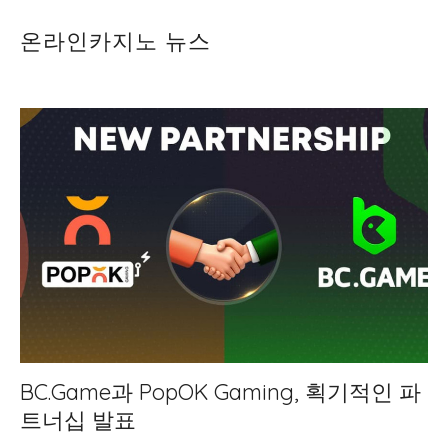
온라인카지노 뉴스
BC.Game과 PopOK Gaming, 획기적인 파
트너십 발표