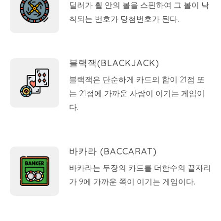
딜러가 휠 안의 볼을 스핀하여 그 볼이 낙
착되는 번호가 당첨번호가 된다.
블랙잭(BLACKJACK)
블랙잭은 단순하게 카드의 합이 21점 또
는 21점에 가까운 사람이 이기는 게임이
다.
바카라 (BACCARAT)
바카라는 두장의 카드를 더한수의 끝자리
가 9에 가까운 쪽이 이기는 게임이다.