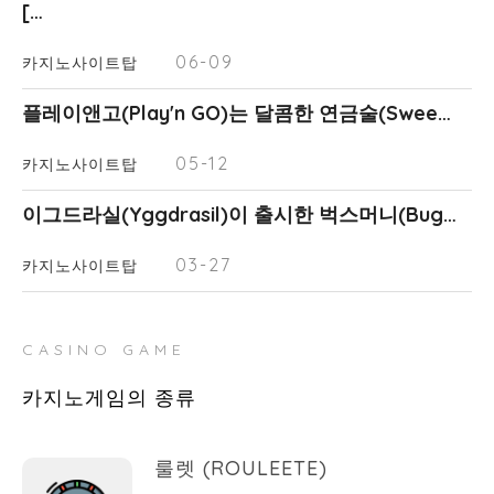
[…
06-09
카지노사이트탑
플레이앤고(Play'n GO)는 달콤한 연금술(Swee…
05-12
카지노사이트탑
이그드라실(Yggdrasil)이 출시한 벅스머니(Bug…
03-27
카지노사이트탑
CASINO GAME
카지노게임의 종류
룰렛 (ROULEETE)