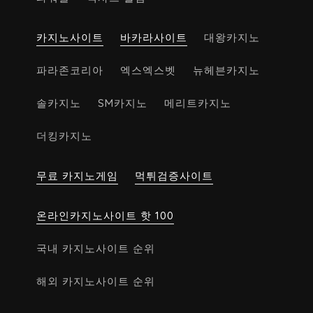
카지노사이트
바카라사이트
대왕카지노
파라존코리아
엑스엑스벳
뉴헤븐카지노
솔카지노
SM카지노
메리트카지노
더킹카지노
무료 카지노게임
먹튀검증사이트
온라인카지노사이트 핫 100
국내 카지노사이트 순위
해외 카지노사이트 순위