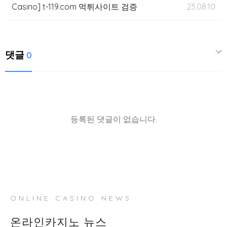
Casino] t-119.com 먹튀사이트 검증
23.08.10
댓글
0
등록된 댓글이 없습니다.
ONLINE CASINO NEWS
온라인카지노 뉴스