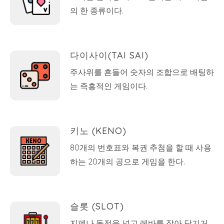
의 한 종류이다.
다이사이(TAI SAI)
주사위를 흔들어 숫자의 조합으로 배팅하
는 즉흥적인 게임이다.
키노 (KENO)
80개의 번호표와 복권 추첨을 할 때 사용
하는 20개의 공으로 게임을 한다.
슬롯 (SLOT)
지폐나 동전을 넣고 레바를 잡아 당기거