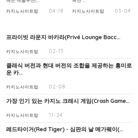
해온 에볼루션(…
특한 …
04-18
03-04
카지노사이트탑
카지노사이트탑
프라이빗 라운지 바카라(Privé Lounge Bacc…
02-13
카지노사이트탑
클래식 버전과 현대 버전의 조합을 제공하는 흥미로
운 카…
02-08
카지노사이트탑
가장 인기 있는 카지노 크래시 게임(Crash Game…
11-24
카지노사이트탑
레드타이거(Red Tiger) - 심판의 날 메가웨이(…