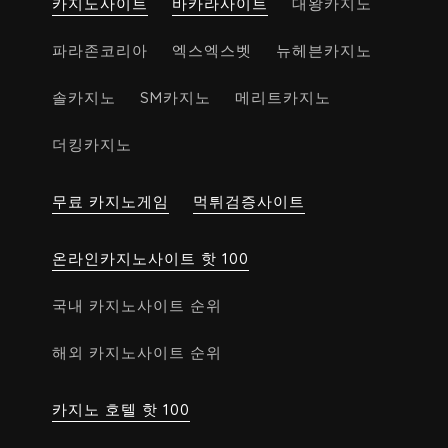
카지노사이트
바카라사이트
대왕카지노
파라존코리아
엑스엑스벳
뉴헤븐카지노
솔카지노
SM카지노
메리트카지노
더킹카지노
무료 카지노게임
먹튀검증사이트
온라인카지노사이트 핫 100
국내 카지노사이트 순위
해외 카지노사이트 순위
카지노 호텔 핫 100