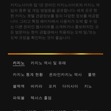
카지노사이트 탑 1은 온라인 카지노사이트와 카지노 게
임의 종류 및 게임 방법등을 공유합니다. 세계 곳곳 핫
한 카지노 호텔 관광정보를 등의 다양한 정보를 제공합
니다. 그리고 특정 페이지에서 사용자가 도박 할 수 있
는 다른 온라인 웹사이트를 소개하거나 홍보하지만, 모
든 방문자는 현지 관할권에서 적용되는 도박 및/또는
도박 규정을 확인하는 것이 좋습니다.
카지노
카지노 역사 및 유래
카지노 통계 현황
온라인카지노 역사
룰렛
블랙잭
바카라
포커
다이사이
키노
파워볼
텍사스 홀덤