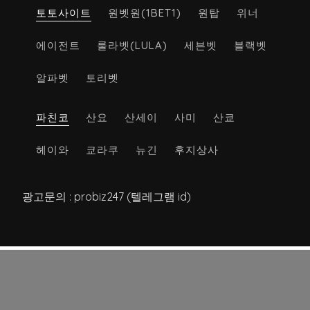
토토사이트
원벳원(1BET1)
원탑
위너
에이전트
룰라벳(LULA)
세븐벳
블랙벳
알파벳
토리벳
파친코
산요
산세이
사미
산쿄
헤이와
쿄라쿠
뉴긴
후지상사
광고문의 : probiz247 (텔레그램 id)