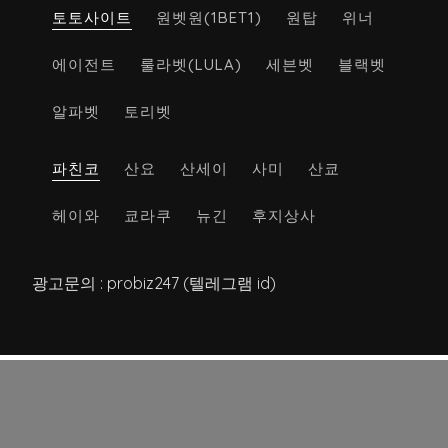
토토사이트
원벳원(1BET1)
원탑
위너
에이전트
룰라벳(LULA)
세븐벳
블랙벳
알파벳
토리벳
파친코
산요
산세이
사미
산쿄
헤이와
쿄라쿠
뉴긴
후지상사
광고문의 : probiz247 (텔레그램 id)