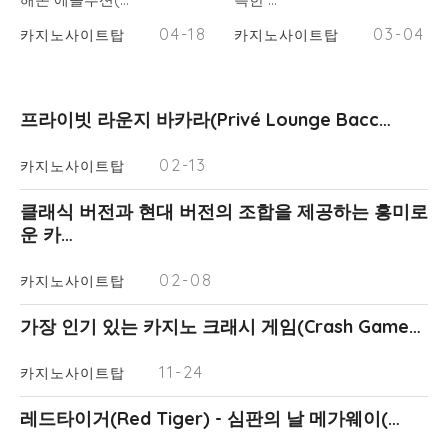
04-18
03-04
카지노사이트탑
카지노사이트탑
프라이빗 라운지 바카라(Privé Lounge Bacc…
02-13
카지노사이트탑
클래식 버전과 현대 버전의 조합을 제공하는 흥미로
운 카…
02-08
카지노사이트탑
가장 인기 있는 카지노 크래시 게임(Crash Game…
11-24
카지노사이트탑
레드타이거(Red Tiger) - 심판의 날 메가웨이(…