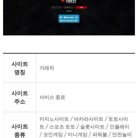
사이트
거래처
명칭
사이트
서비스 종료
주소
카지노사이트 / 바카라사이트 / 토토사이
사이트
트 / 스포츠 토토 / 슬롯사이트 / 인플레이
종류
/ 코인게임 / 미니게임 / 파워볼 / 안전놀이