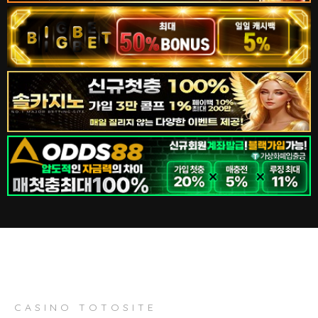
CASINO TOTOSITE