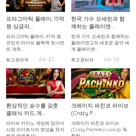
프라그마틱 플레이, 15억
한국 가수 오세린과 함
원 상금의…
께하는 플레이앤…
프라그마틱 플레이, 45억 원
한국 가수 오세린과 함께하는
규모의 라이브 블랙잭 토너먼
플레이앤고의 새로운 음악 세
트 개최 …
계 플레이앤…
06-27
06-25
최고관리자
최고관리자
환상적인 승수를 갖춘
크레이지 파친코 라이브
클래식 카드 게…
(Crazy P…
라이브 카지노 게임에 있어서
크레이지 파친코 라이브
시장 리더로서의 명성을 유지
(Crazy Pachinko Live)는 독
해온 에볼루션(…
특한 …