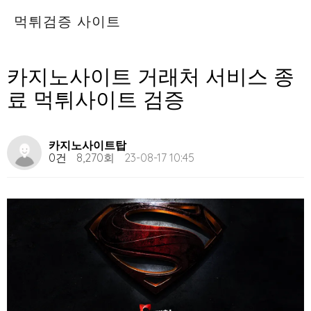
먹튀검증 사이트
카지노사이트 거래처 서비스 종
료 먹튀사이트 검증
카지노사이트탑
0건
8,270회
23-08-17 10:45