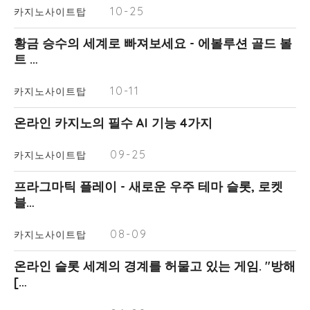
10-25
카지노사이트탑
황금 승수의 세계로 빠져보세요 - 에볼루션 골드 볼
트 …
10-11
카지노사이트탑
온라인 카지노의 필수 AI 기능 4가지
09-25
카지노사이트탑
프라그마틱 플레이 - 새로운 우주 테마 슬롯, 로켓
블…
08-09
카지노사이트탑
온라인 슬롯 세계의 경계를 허물고 있는 게임. "방해
[…