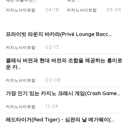
04-18
03-04
카지노사이트탑
카지노사이트탑
프라이빗 라운지 바카라(Privé Lounge Bacc…
02-13
카지노사이트탑
클래식 버전과 현대 버전의 조합을 제공하는 흥미로
운 카…
02-08
카지노사이트탑
가장 인기 있는 카지노 크래시 게임(Crash Game…
11-24
카지노사이트탑
레드타이거(Red Tiger) - 심판의 날 메가웨이(…