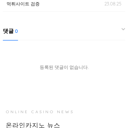
먹튀사이트 검증
23.08.25
댓글
0
등록된 댓글이 없습니다.
ONLINE CASINO NEWS
온라인카지노 뉴스