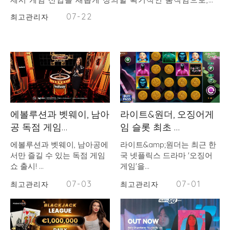
BC.Game과 PopOK Gaming이 혁신적인 파트너십을 발
07-22
최고관리자
표했습니다. 이 전략적 동맹은 두 브랜드의 강점을 결합하
여 향상된 게임 경험과 혁신적인 콘텐츠를 제공할 것을 약
속합니다. BC.Game과 PopOK Gaming의 혁신적인 협
력, 온라…
에볼루션과 벳웨이, 남아
라이트&원더, 오징어게
공 독점 게임…
임 슬롯 최초 …
에볼루션과 벳웨이, 남아공에
라이트&amp;원더는 최근 한
서만 즐길 수 있는 독점 게임
국 넷플릭스 드라마 '오징어
쇼 출시! …
게임'을…
07-03
07-01
최고관리자
최고관리자