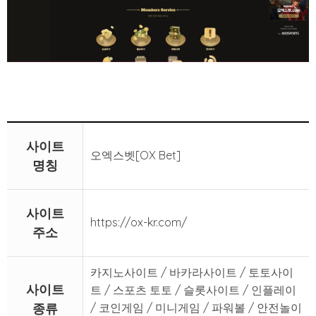
사이트
오엑스벳[OX Bet]
명칭
사이트
https://ox-kr.com/
주소
카지노사이트 / 바카라사이트 / 토토사이
사이트
트 / 스포츠 토토 / 슬롯사이트 / 인플레이
종류
/ 코인게임 / 미니게임 / 파워볼 / 안전놀이