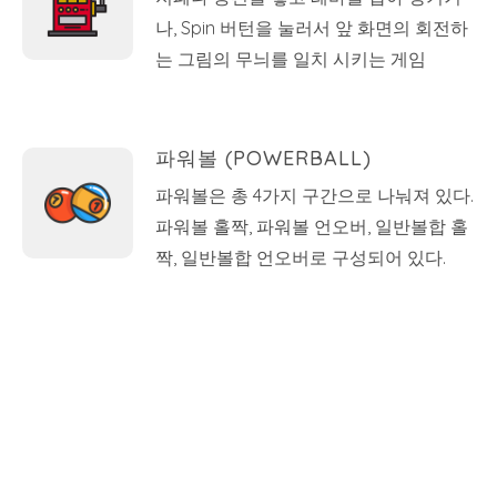
나, Spin 버턴을 눌러서 앞 화면의 회전하
는 그림의 무늬를 일치 시키는 게임
파워볼 (POWERBALL)
파워볼은 총 4가지 구간으로 나눠져 있다.
파워볼 홀짝, 파워볼 언오버, 일반볼합 홀
짝, 일반볼합 언오버로 구성되어 있다.