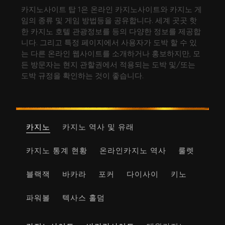
카지노사이트 탑 1은 온라인 카지노사이트와 카지노 게
임의 종류 및 게임 방법등을 공유합니다. 세계 곳곳 핫
한 카지노 호텔 관광정보를 등의 다양한 정보를 제공합
니다. 그리고 특정 페이지에서 사용자가 도박 할 수 있
는 다른 온라인 웹사이트를 소개하거나 홍보하지만, 모
든 방문자는 현지 관할권에서 적용되는 도박 및/또는
도박 규정을 확인하는 것이 좋습니다.
카지노
카지노 역사 및 유래
카지노 통계 현황
온라인카지노 역사
룰렛
블랙잭
바카라
포커
다이사이
키노
파워볼
텍사스 홀덤