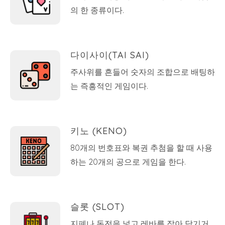
의 한 종류이다.
다이사이(TAI SAI)
주사위를 흔들어 숫자의 조합으로 배팅하
는 즉흥적인 게임이다.
키노 (KENO)
80개의 번호표와 복권 추첨을 할 때 사용
하는 20개의 공으로 게임을 한다.
슬롯 (SLOT)
지폐나 동전을 넣고 레바를 잡아 당기거