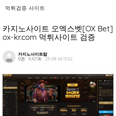
먹튀검증 사이트
카지노사이트 오엑스벳[OX Bet]
ox-kr.com 먹튀사이트 검증
카지노사이트탑
0건
8,421회
23-08-26 13:02