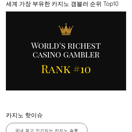
세계 가장 부유한 카지노 갬블러 순위 Top10
World's richest
casino gambler
Rank #10
카지노 핫이슈
국내 최고 인기있는 카지노 슬롯