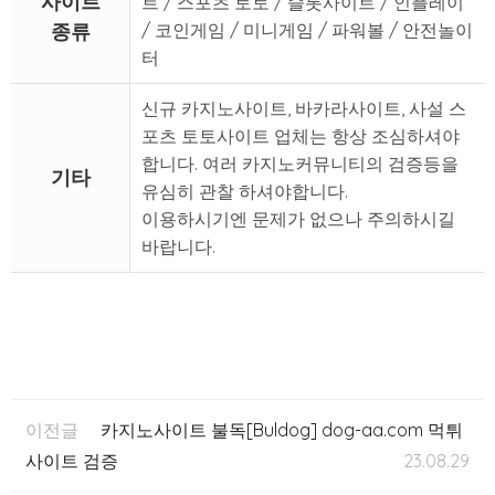
사이트
트 / 스포츠 토토 / 슬롯사이트 / 인플레이
종류
/ 코인게임 / 미니게임 / 파워볼 / 안전놀이
터
신규 카지노사이트, 바카라사이트, 사설 스
포츠 토토사이트 업체는 항상 조심하셔야
합니다. 여러 카지노커뮤니티의 검증등을
기타
유심히 관찰 하셔야합니다.
이용하시기엔 문제가 없으나 주의하시길
바랍니다.
이전글
카지노사이트 불독[Buldog] dog-aa.com 먹튀
사이트 검증
23.08.29