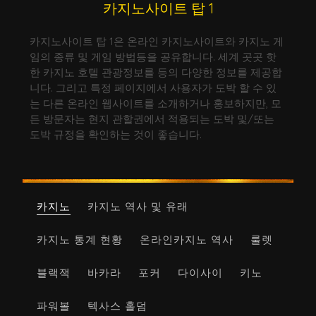
카지노사이트 탑 1
카지노사이트 탑 1은 온라인 카지노사이트와 카지노 게
임의 종류 및 게임 방법등을 공유합니다. 세계 곳곳 핫
한 카지노 호텔 관광정보를 등의 다양한 정보를 제공합
니다. 그리고 특정 페이지에서 사용자가 도박 할 수 있
는 다른 온라인 웹사이트를 소개하거나 홍보하지만, 모
든 방문자는 현지 관할권에서 적용되는 도박 및/또는
도박 규정을 확인하는 것이 좋습니다.
카지노
카지노 역사 및 유래
카지노 통계 현황
온라인카지노 역사
룰렛
블랙잭
바카라
포커
다이사이
키노
파워볼
텍사스 홀덤