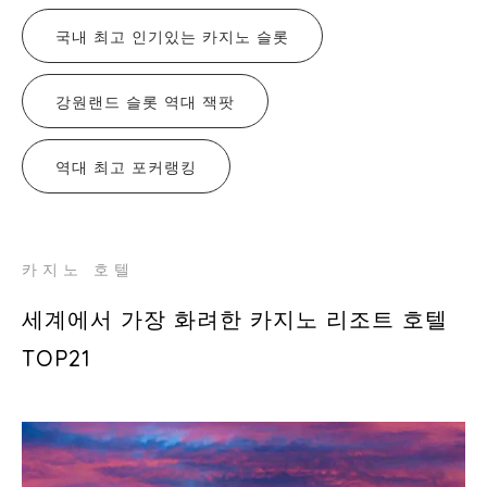
국내 최고 인기있는 카지노 슬롯
강원랜드 슬롯 역대 잭팟
역대 최고 포커랭킹
카지노 호텔
세계에서 가장 화려한 카지노 리조트 호텔
TOP21