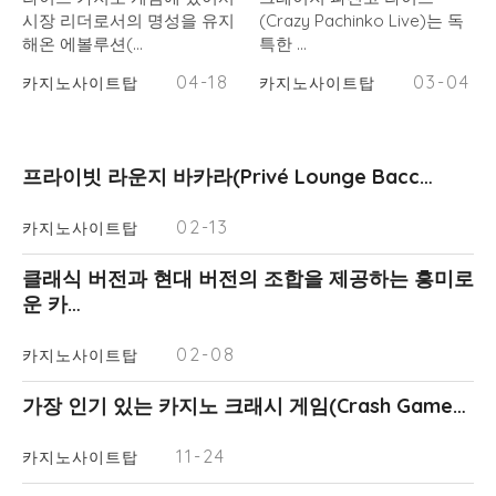
시장 리더로서의 명성을 유지
(Crazy Pachinko Live)는 독
해온 에볼루션(…
특한 …
04-18
03-04
카지노사이트탑
카지노사이트탑
프라이빗 라운지 바카라(Privé Lounge Bacc…
02-13
카지노사이트탑
클래식 버전과 현대 버전의 조합을 제공하는 흥미로
운 카…
02-08
카지노사이트탑
가장 인기 있는 카지노 크래시 게임(Crash Game…
11-24
카지노사이트탑