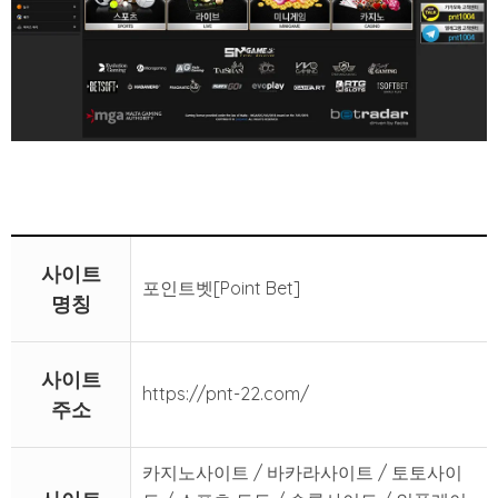
사이트
포인트벳[Point Bet]
명칭
사이트
https://pnt-22.com/
주소
카지노사이트 / 바카라사이트 / 토토사이