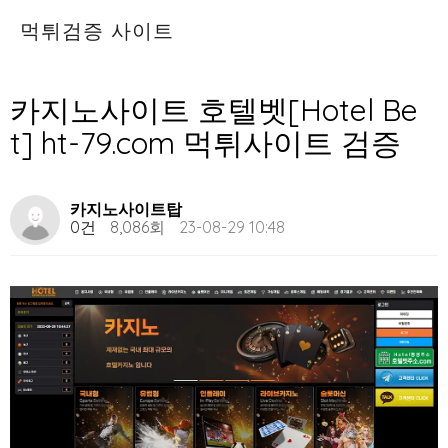
먹튀검증 사이트
카지노사이트 호텔벳[Hotel Be
t] ht-79.com 먹튀사이트 검증
카지노사이트탑
0건
8,086회
23-08-29 10:48