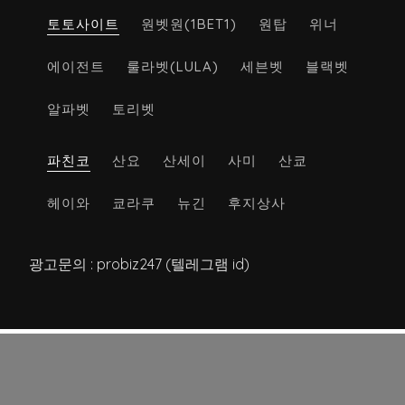
토토사이트
원벳원(1BET1)
원탑
위너
에이전트
룰라벳(LULA)
세븐벳
블랙벳
알파벳
토리벳
파친코
산요
산세이
사미
산쿄
헤이와
쿄라쿠
뉴긴
후지상사
광고문의 : probiz247 (텔레그램 id)