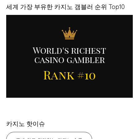
세계 가장 부유한 카지노 갬블러 순위 Top10
World's richest
casino gambler
Rank #10
카지노 핫이슈