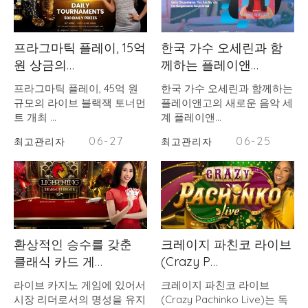
프라그마틱 플레이, 15억
한국 가수 오세린과 함
원 상금의…
께하는 플레이앤…
프라그마틱 플레이, 45억 원
한국 가수 오세린과 함께하는
규모의 라이브 블랙잭 토너먼
플레이앤고의 새로운 음악 세
트 개최 …
계 플레이앤…
06-27
06-25
최고관리자
최고관리자
환상적인 승수를 갖춘
크레이지 파친코 라이브
클래식 카드 게…
(Crazy P…
라이브 카지노 게임에 있어서
크레이지 파친코 라이브
시장 리더로서의 명성을 유지
(Crazy Pachinko Live)는 독