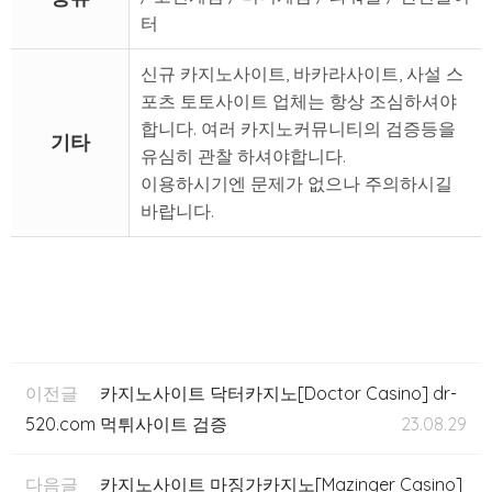
터
신규 카지노사이트, 바카라사이트, 사설 스
포츠 토토사이트 업체는 항상 조심하셔야
합니다. 여러 카지노커뮤니티의 검증등을
기타
유심히 관찰 하셔야합니다.
이용하시기엔 문제가 없으나 주의하시길
바랍니다.
이전글
카지노사이트 닥터카지노[Doctor Casino] dr-
520.com 먹튀사이트 검증
23.08.29
다음글
카지노사이트 마징가카지노[Mazinger Casino]