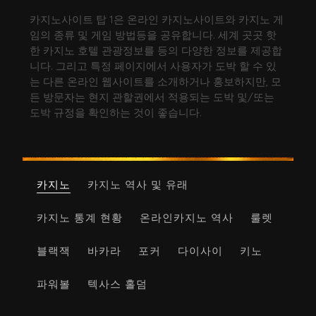
카지노사이트 탑 1은 온라인 카지노사이트와 카지노 게
임의 종류 및 게임 방법등을 공유합니다. 세계 곳곳 핫
한 카지노 호텔 관광정보를 등의 다양한 정보를 제공합
니다. 그리고 특정 페이지에서 사용자가 도박 할 수 있
는 다른 온라인 웹사이트를 소개하거나 홍보하지만, 모
든 방문자는 현지 관할권에서 적용되는 도박 및/또는
도박 규정을 확인하는 것이 좋습니다.
카지노
카지노 역사 및 유래
카지노 통계 현황
온라인카지노 역사
룰렛
블랙잭
바카라
포커
다이사이
키노
파워볼
텍사스 홀덤