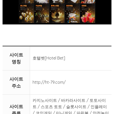
사이트
호텔벳[Hotel Bet]
명칭
사이트
http://ht-79.com/
주소
카지노사이트 / 바카라사이트 / 토토사이
사이트
트 / 스포츠 토토 / 슬롯사이트 / 인플레이
종류
/ 코인게임 / 미니게임 / 파워볼 / 안전놀이