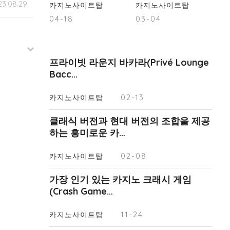
23.08.29
카지노사이트탑
카지노사이트탑
04-18
03-04
프라이빗 라운지 바카라(Privé Lounge
Bacc…
02-13
카지노사이트탑
클래식 버전과 현대 버전의 조합을 제공
하는 흥미로운 카…
02-08
카지노사이트탑
가장 인기 있는 카지노 크래시 게임
(Crash Game…
11-24
카지노사이트탑