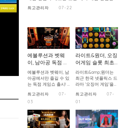
새롭게 정의할 획기적인 움직임으로,
07-22
최고관리자
BC.Game과 PopOK Gaming이 혁신적인
파트너십을 발표했습니다. 이 전략적 동맹은
두 브랜드의 강점을 결합하여 향상된 게임
경험과 혁신적인 콘텐츠를 제공할 것을 약속
합니다. BC.Game과 PopOK Gaming의 혁
신적인 협력, 온라…
에볼루션과 벳웨
라이트&원더, 오징
이, 남아공 독점 게
어게임 슬롯 최초
임…
…
에볼루션과 벳웨이, 남
라이트&amp;원더는
아공에서만 즐길 수 있
최근 한국 넷플릭스 드
는 독점 게임쇼 출시! …
라마 '오징어 게임'을…
07-
07-
최고관리자
최고관리자
03
01