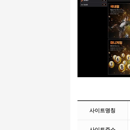
사이트명칭
사이트주소