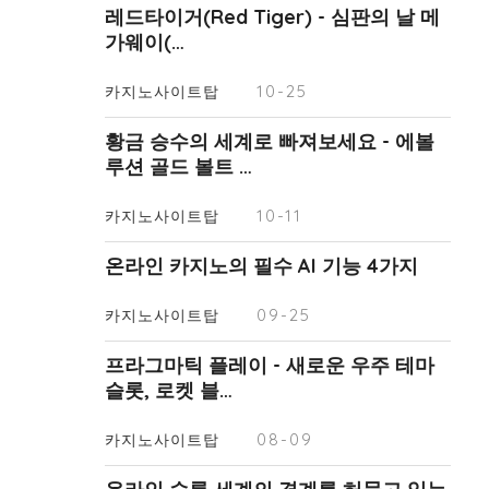
레드타이거(Red Tiger) - 심판의 날 메
가웨이(…
10-25
카지노사이트탑
황금 승수의 세계로 빠져보세요 - 에볼
루션 골드 볼트 …
10-11
카지노사이트탑
온라인 카지노의 필수 AI 기능 4가지
09-25
카지노사이트탑
프라그마틱 플레이 - 새로운 우주 테마
슬롯, 로켓 블…
08-09
카지노사이트탑