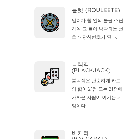
룰렛 (ROULEETE)
딜러가 휠 안의 볼을 스핀
하여 그 볼이 낙착되는 번
호가 당첨번호가 된다.
블랙잭
(BLACKJACK)
블랙잭은 단순하게 카드
의 합이 21점 또는 21점에
가까운 사람이 이기는 게
임이다.
바카라
(BACCARAT)