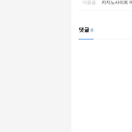
다음글
카지노사이트 마징가
댓글
0