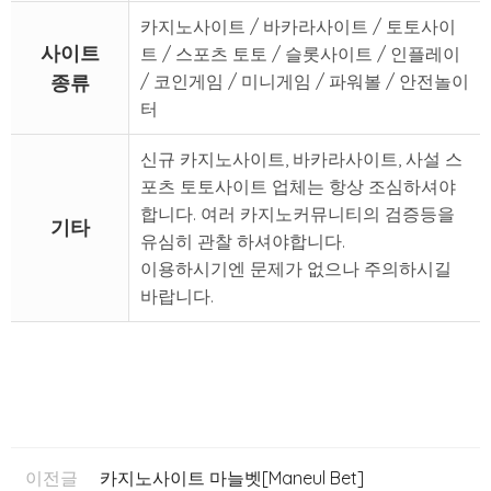
카지노사이트 / 바카라사이트 / 토토사이
사이트
트 / 스포츠 토토 / 슬롯사이트 / 인플레이
종류
/ 코인게임 / 미니게임 / 파워볼 / 안전놀이
터
신규 카지노사이트, 바카라사이트, 사설 스
포츠 토토사이트 업체는 항상 조심하셔야
합니다. 여러 카지노커뮤니티의 검증등을
기타
유심히 관찰 하셔야합니다.
이용하시기엔 문제가 없으나 주의하시길
바랍니다.
이전글
카지노사이트 마늘벳[Maneul Bet]