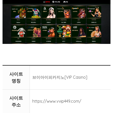
사이트
브이아이피카지노[VIP Casino]
명칭
사이트
https://www.vvip449.com/
주소