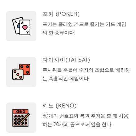
포커 (POKER)
포커는 플레잉 카드로 즐기는 카드 게임
의 한 종류이다.
다이사이(TAI SAI)
주사위를 흔들어 숫자의 조합으로 배팅하
는 즉흥적인 게임이다.
키노 (KENO)
80개의 번호표와 복권 추첨을 할 때 사용
하는 20개의 공으로 게임을 한다.