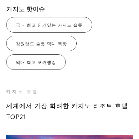
카지노 핫이슈
국내 최고 인기있는 카지노 슬롯
강원랜드 슬롯 역대 잭팟
역대 최고 포커랭킹
카지노 호텔
세계에서 가장 화려한 카지노 리조트 호텔
TOP21