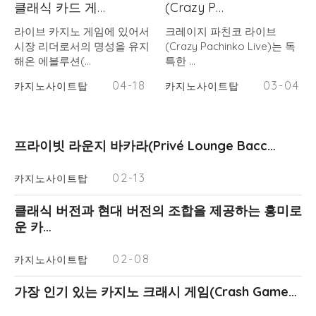
클래식 카드 게…
(Crazy P…
라이브 카지노 게임에 있어서
크레이지 파친코 라이브
시장 리더로서의 명성을 유지
(Crazy Pachinko Live)는 독
해온 에볼루션(…
특한 …
04-18
03-04
카지노사이트탑
카지노사이트탑
프라이빗 라운지 바카라(Privé Lounge Bacc…
02-13
카지노사이트탑
클래식 버전과 현대 버전의 조합을 제공하는 흥미로
운 카…
02-08
카지노사이트탑
가장 인기 있는 카지노 크래시 게임(Crash Game…