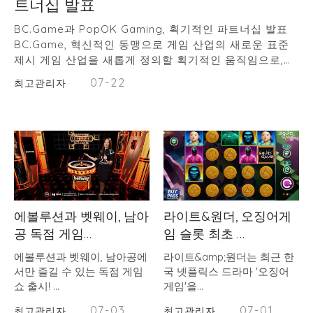
트너십 발표
BC.Game과 PopOK Gaming, 획기적인 파트너십 발표
BC.Game, 혁신적인 동맹으로 게임 산업의 새로운 표준
제시 게임 산업을 새롭게 정의할 획기적인 움직임으로,
BC.Game과 PopOK Gaming이 혁신적인 파트너십을 발
07-22
최고관리자
표했습니다. 이 전략적 동맹은 두 브랜드의 강점을 결합하
여 향상된 게임 경험과 혁신적인 콘텐츠를 제공할 것을 약
속합니다. BC.Game과 PopOK Gaming의 혁신적인 협
력, 온라…
에볼루션과 벳웨이, 남아
라이트&원더, 오징어게
공 독점 게임…
임 슬롯 최초 …
에볼루션과 벳웨이, 남아공에
라이트&amp;원더는 최근 한
서만 즐길 수 있는 독점 게임
국 넷플릭스 드라마 '오징어
쇼 출시! …
게임'을…
07-03
07-01
최고관리자
최고관리자