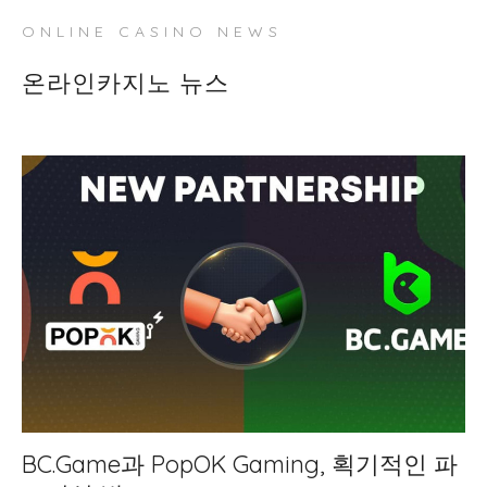
ONLINE CASINO NEWS
온라인카지노 뉴스
BC.Game과 PopOK Gaming, 획기적인 파