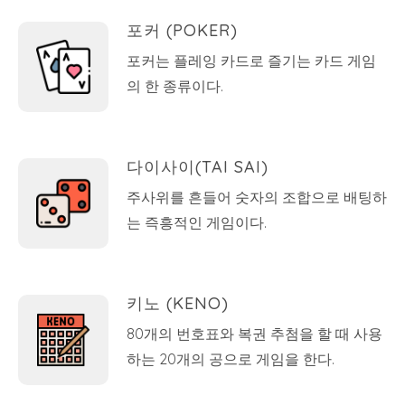
포커 (POKER)
포커는 플레잉 카드로 즐기는 카드 게임
의 한 종류이다.
다이사이(TAI SAI)
주사위를 흔들어 숫자의 조합으로 배팅하
는 즉흥적인 게임이다.
키노 (KENO)
80개의 번호표와 복권 추첨을 할 때 사용
하는 20개의 공으로 게임을 한다.