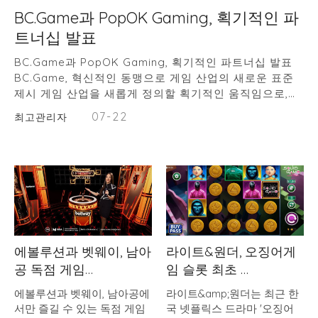
BC.Game과 PopOK Gaming, 획기적인 파
트너십 발표
BC.Game과 PopOK Gaming, 획기적인 파트너십 발표
BC.Game, 혁신적인 동맹으로 게임 산업의 새로운 표준
제시 게임 산업을 새롭게 정의할 획기적인 움직임으로,
BC.Game과 PopOK Gaming이 혁신적인 파트너십을 발
07-22
최고관리자
표했습니다. 이 전략적 동맹은 두 브랜드의 강점을 결합하
여 향상된 게임 경험과 혁신적인 콘텐츠를 제공할 것을 약
속합니다. BC.Game과 PopOK Gaming의 혁신적인 협
력, 온라…
에볼루션과 벳웨이, 남아
라이트&원더, 오징어게
공 독점 게임…
임 슬롯 최초 …
에볼루션과 벳웨이, 남아공에
라이트&amp;원더는 최근 한
서만 즐길 수 있는 독점 게임
국 넷플릭스 드라마 '오징어