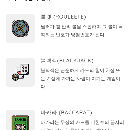
룰렛 (ROULEETE)
딜러가 휠 안의 볼을 스핀하여 그 볼이 낙
착되는 번호가 당첨번호가 된다.
블랙잭(BLACKJACK)
블랙잭은 단순하게 카드의 합이 21점 또
는 21점에 가까운 사람이 이기는 게임이
다.
바카라 (BACCARAT)
바카라는 두장의 카드를 더한수의 끝자리