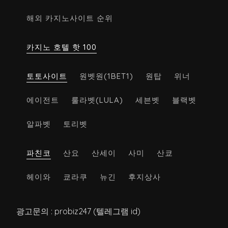
해외 카지노사이트 순위
카지노 호텔 핫 100
토토사이트
원벳원(1BET1)
원탑
위너
에이전트
룰라벳(LULA)
세븐벳
블랙벳
알파벳
토리벳
파친코
산요
산세이
사미
산쿄
헤이와
쿄라쿠
뉴긴
후지상사
광고문의 : probiz247 (텔레그램 id)