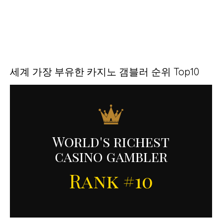
세계 가장 부유한 카지노 갬블러 순위 Top10
World's richest
casino gambler
Rank #10