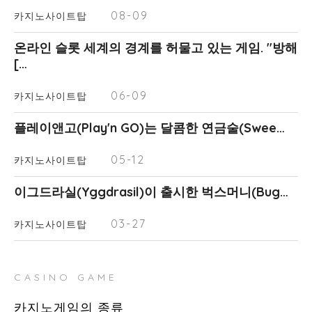
08-09
카지노사이트탑
온라인 슬롯 세계의 경계를 허물고 있는 게임. "방해
[…
06-09
카지노사이트탑
플레이앤고(Play'n GO)는 달콤한 연금술(Swee…
05-12
카지노사이트탑
이그드라실(Yggdrasil)이 출시한 벅스머니(Bug…
03-27
카지노사이트탑
CASINO GAME
카지노게임의 종류