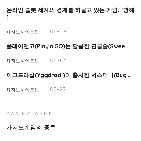
온라인 슬롯 세계의 경계를 허물고 있는 게임. "방해
[…
06-09
카지노사이트탑
플레이앤고(Play'n GO)는 달콤한 연금술(Swee…
05-12
카지노사이트탑
이그드라실(Yggdrasil)이 출시한 벅스머니(Bug…
03-27
카지노사이트탑
CASINO GAME
카지노게임의 종류