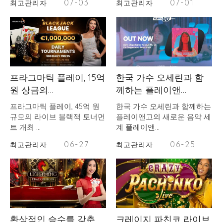
07-03
07-01
최고관리자
최고관리자
프라그마틱 플레이, 15억
한국 가수 오세린과 함
원 상금의…
께하는 플레이앤…
프라그마틱 플레이, 45억 원
한국 가수 오세린과 함께하는
규모의 라이브 블랙잭 토너먼
플레이앤고의 새로운 음악 세
트 개최 …
계 플레이앤…
06-27
06-25
최고관리자
최고관리자
환상적인 승수를 갖춘
크레이지 파친코 라이브