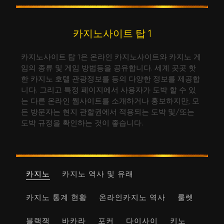
카지노사이트 탑 1
카지노사이트 탑 1은 온라인 카지노사이트와 카지노 게
임의 종류 및 게임 방법등을 공유합니다. 세계 곳곳 핫
한 카지노 호텔 관광정보를 등의 다양한 정보를 제공합
니다. 그리고 특정 페이지에서 사용자가 도박 할 수 있
는 다른 온라인 웹사이트를 소개하거나 홍보하지만, 모
든 방문자는 현지 관할권에서 적용되는 도박 및/또는
도박 규정을 확인하는 것이 좋습니다.
카지노
카지노 역사 및 유래
카지노 통계 현황
온라인카지노 역사
룰렛
블랙잭
바카라
포커
다이사이
키노