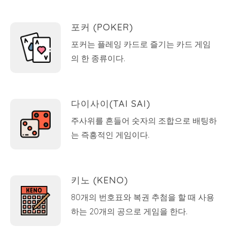
포커 (POKER)
포커는 플레잉 카드로 즐기는 카드 게임
의 한 종류이다.
다이사이(TAI SAI)
주사위를 흔들어 숫자의 조합으로 배팅하
는 즉흥적인 게임이다.
키노 (KENO)
80개의 번호표와 복권 추첨을 할 때 사용
하는 20개의 공으로 게임을 한다.