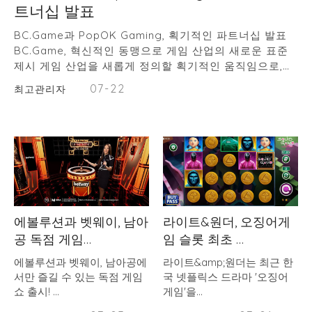
트너십 발표
BC.Game과 PopOK Gaming, 획기적인 파트너십 발표
BC.Game, 혁신적인 동맹으로 게임 산업의 새로운 표준
제시 게임 산업을 새롭게 정의할 획기적인 움직임으로,
BC.Game과 PopOK Gaming이 혁신적인 파트너십을 발
07-22
최고관리자
표했습니다. 이 전략적 동맹은 두 브랜드의 강점을 결합하
여 향상된 게임 경험과 혁신적인 콘텐츠를 제공할 것을 약
속합니다. BC.Game과 PopOK Gaming의 혁신적인 협
력, 온라…
에볼루션과 벳웨이, 남아
라이트&원더, 오징어게
공 독점 게임…
임 슬롯 최초 …
에볼루션과 벳웨이, 남아공에
라이트&amp;원더는 최근 한
서만 즐길 수 있는 독점 게임
국 넷플릭스 드라마 '오징어
쇼 출시! …
게임'을…