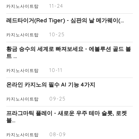
11-24
카지노사이트탑
레드타이거(Red Tiger) - 심판의 날 메가웨이(…
10-25
카지노사이트탑
황금 승수의 세계로 빠져보세요 - 에볼루션 골드 볼
트 …
10-11
카지노사이트탑
온라인 카지노의 필수 AI 기능 4가지
09-25
카지노사이트탑
프라그마틱 플레이 - 새로운 우주 테마 슬롯, 로켓
블…
08-09
카지노사이트탑