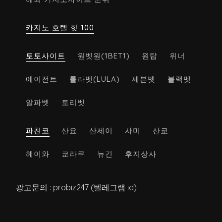
카지노 호텔 핫 100
토토사이트
원벳원(1BET1)
원탑
위너
에이전트
룰라벳(LULA)
세븐벳
블랙벳
알파벳
토리벳
파친코
산요
산세이
사미
산쿄
헤이와
쿄라쿠
뉴긴
후지상사
광고문의 : probiz247 (텔레그램 id)