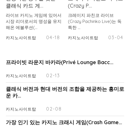
클래식 카드 게…
(Crazy P…
라이브 카지노 게임에 있어서
크레이지 파친코 라이브
시장 리더로서의 명성을 유지
(Crazy Pachinko Live)는 독
해온 에볼루션(…
특한 …
04-18
03-04
카지노사이트탑
카지노사이트탑
프라이빗 라운지 바카라(Privé Lounge Bacc…
02-13
카지노사이트탑
클래식 버전과 현대 버전의 조합을 제공하는 흥미로
운 카…
02-08
카지노사이트탑
가장 인기 있는 카지노 크래시 게임(Crash Game…