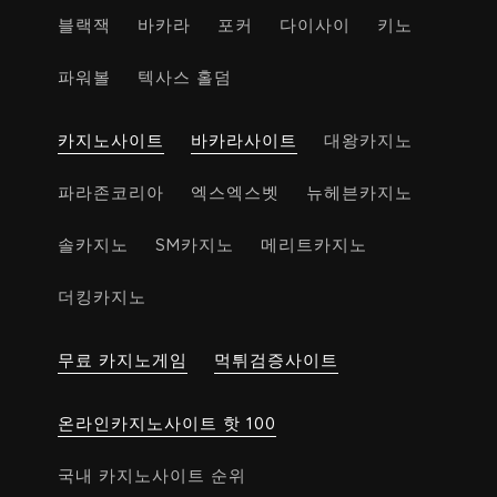
블랙잭
바카라
포커
다이사이
키노
파워볼
텍사스 홀덤
카지노사이트
바카라사이트
대왕카지노
파라존코리아
엑스엑스벳
뉴헤븐카지노
솔카지노
SM카지노
메리트카지노
더킹카지노
무료 카지노게임
먹튀검증사이트
온라인카지노사이트 핫 100
국내 카지노사이트 순위