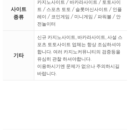
카지노사이트 / 바카라사이트 / 토토사이
사이트
트 / 스포츠 토토 / 슬롯머신사이트 / 인플
종류
레이 / 코인게임 / 미니게임 / 파워볼 / 안
전놀이터
신규 카지노사이트, 바카라사이트, 사설 스
포츠 토토사이트 업체는 항상 조심하셔야
합니다. 여러 카지노커뮤니티의 검증등을
기타
유심히 관찰 하셔야합니다.
이용하시기엔 문제가 없으나 주의하시길
바랍니다.