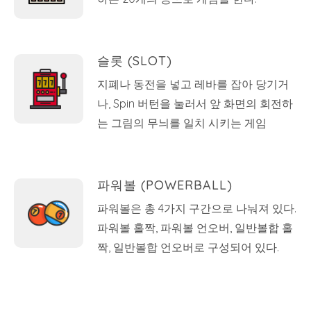
슬롯 (SLOT)
지폐나 동전을 넣고 레바를 잡아 당기거
나, Spin 버턴을 눌러서 앞 화면의 회전하
는 그림의 무늬를 일치 시키는 게임
파워볼 (POWERBALL)
파워볼은 총 4가지 구간으로 나눠져 있다.
파워볼 홀짝, 파워볼 언오버, 일반볼합 홀
짝, 일반볼합 언오버로 구성되어 있다.