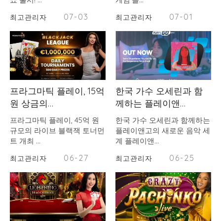
07-03
07-01
최고관리자
최고관리자
프라그마틱 플레이, 15억
한국 가수 오세린과 함
원 상금의…
께하는 플레이앤…
프라그마틱 플레이, 45억 원
한국 가수 오세린과 함께하는
규모의 라이브 블랙잭 토너먼
플레이앤고의 새로운 음악 세
트 개최 …
계 플레이앤…
06-27
06-25
최고관리자
최고관리자