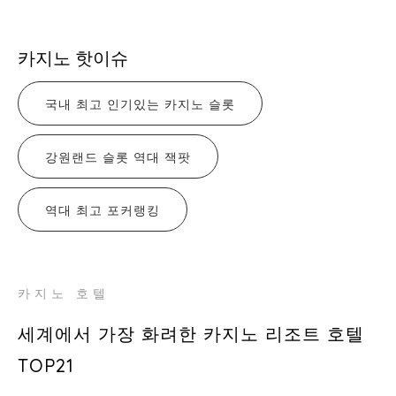
카지노 핫이슈
국내 최고 인기있는 카지노 슬롯
강원랜드 슬롯 역대 잭팟
역대 최고 포커랭킹
카지노 호텔
세계에서 가장 화려한 카지노 리조트 호텔
TOP21