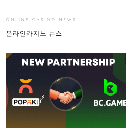
ONLINE CASINO NEWS
온라인카지노 뉴스