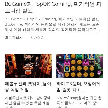
BC.Game과 PopOK Gaming, 획기적인 파
트너십 발표
BC.Game과 PopOK Gaming, 획기적인 파트너십 발표
BC.Game, 혁신적인 동맹으로 게임 산업의 새로운 표준
제시 게임 산업을 새롭게 정의할 획기적인 움직임으로,
BC.Game과 PopOK Gaming이 혁신적인 파트너십을 발
07-22
최고관리자
표했습니다. 이 전략적 동맹은 두 브랜드의 강점을 결합하
여 향상된 게임 경험과 혁신적인 콘텐츠를 제공할 것을 약
속합니다. BC.Game과 PopOK Gaming의 혁신적인 협
력, 온라…
에볼루션과 벳웨이, 남아
라이트&원더, 오징어게
공 독점 게임…
임 슬롯 최초 …
에볼루션과 벳웨이, 남아공에
라이트&amp;원더는 최근 한
서만 즐길 수 있는 독점 게임
국 넷플릭스 드라마 '오징어
쇼 출시! …
게임'을…