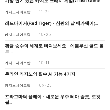
가장 인기 있는 카지노 크래시 게임(Crash Game…
11-24
카지노사이트탑
레드타이거(Red Tiger) - 심판의 날 메가웨이(…
10-25
카지노사이트탑
황금 승수의 세계로 빠져보세요 - 에볼루션 골드 볼
트 …
10-11
카지노사이트탑
온라인 카지노의 필수 AI 기능 4가지
09-25
카지노사이트탑
프라그마틱 플레이 - 새로운 우주 테마 슬롯, 로켓
블…