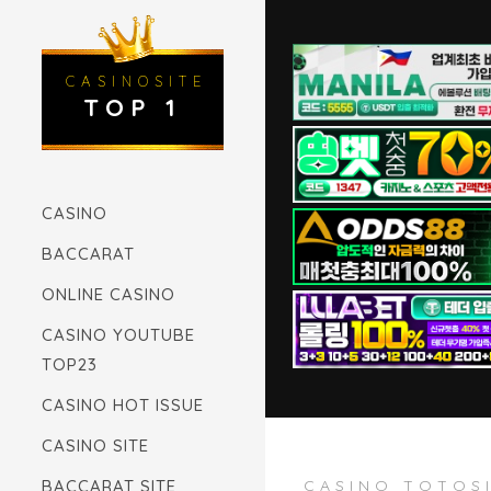
CASINOSITE
TOP 1
CASINO
BACCARAT
ONLINE CASINO
CASINO YOUTUBE
TOP23
CASINO HOT ISSUE
CASINO SITE
CASINO TOTOS
BACCARAT SITE