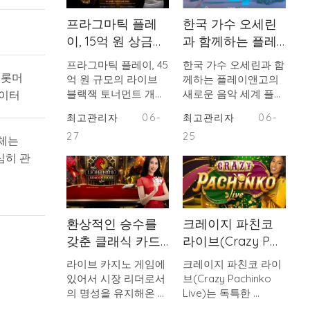
프라그마틱 플레
한국 가수 오세린
이, 15억 원 상금
과 함께하는 플레
의…
이앤…
프라그마틱 플레이, 45
한국 가수 오세린과 함
슬롯머
억 원 규모의 라이브
께하는 플레이앤고의
블랙잭 토너먼트 개최
새로운 음악 세계 플레
놀이터
…
이앤…
06-
06-
최고관리자
최고관리자
27
25
업체는
심히 관
환상적인 승수를
크레이지 파친코
갖춘 클래식 카드
라이브(Crazy P…
게…
라이브 카지노 게임에
크레이지 파친코 라이
있어서 시장 리더로서
브(Crazy Pachinko
의 명성을 유지해온 에
Live)는 독특한 …
볼루션(…