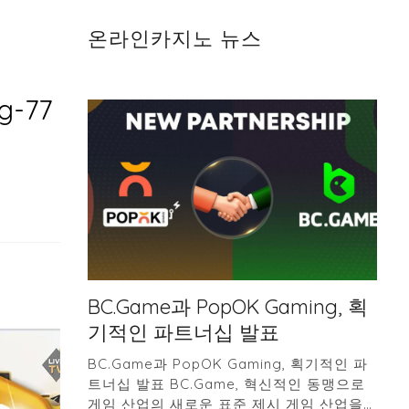
온라인카지노 뉴스
g-77
BC.Game과 PopOK Gaming, 획
기적인 파트너십 발표
BC.Game과 PopOK Gaming, 획기적인 파
트너십 발표 BC.Game, 혁신적인 동맹으로
게임 산업의 새로운 표준 제시 게임 산업을