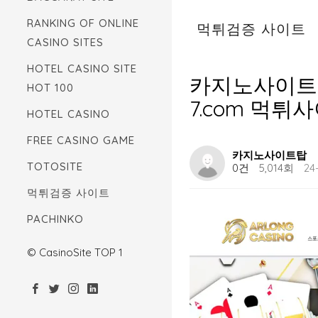
RANKING OF ONLINE
먹튀검증 사이트
CASINO SITES
HOTEL CASINO SITE
카지노사이트 아론
HOT 100
7.com 먹튀
HOTEL CASINO
FREE CASINO GAME
카지노사이트탑
TOTOSITE
0건
5,014회
24
먹튀검증 사이트
PACHINKO
© CasinoSite TOP 1