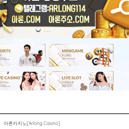
아론카지노[Arlong Casino]