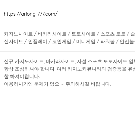
https://arlong-777.com/
카지노사이트 / 바카라사이트 / 토토사이트 / 스포츠 토토 / 
신사이트 / 인플레이 / 코인게임 / 미니게임 / 파워볼 / 안전
신규 카지노사이트, 바카라사이트, 사설 스포츠 토토사이트 
항상 조심하셔야 합니다. 여러 카지노커뮤니티의 검증등을 유
찰 하셔야합니다.
이용하시기엔 문제가 없으나 주의하시길 바랍니다.