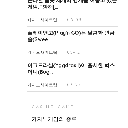
온라인 슬롯 세계의 경계를 허물고 있는
게임. "방해[…
06-09
카지노사이트탑
플레이앤고(Play'n GO)는 달콤한 연금
술(Swee…
05-12
카지노사이트탑
이그드라실(Yggdrasil)이 출시한 벅스
머니(Bug…
03-27
카지노사이트탑
CASINO GAME
카지노게임의 종류