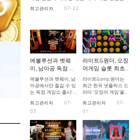
새롭게 정의할 획기적인 움직임으로,
07-22
최고관리자
BC.Game과 PopOK Gaming이 혁신적인
파트너십을 발표했습니다. 이 전략적 동맹은
두 브랜드의 강점을 결합하여 향상된 게임
경험과 혁신적인 콘텐츠를 제공할 것을 약속
합니다. BC.Game과 PopOK Gaming의 혁
신적인 협력, 온라…
에볼루션과 벳웨
라이트&원더, 오징
이, 남아공 독점 게
어게임 슬롯 최초
임…
…
에볼루션과 벳웨이, 남
라이트&amp;원더는
아공에서만 즐길 수 있
최근 한국 넷플릭스 드
는 독점 게임쇼 출시! …
라마 '오징어 게임'을…
07-
07-
최고관리자
최고관리자
03
01