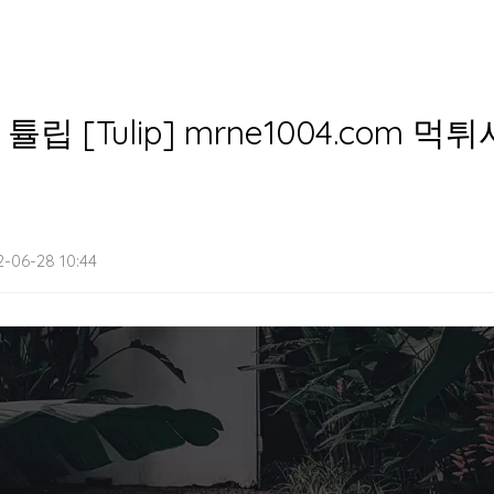
 [Tulip] mrne1004.com 먹
2-06-28 10:44