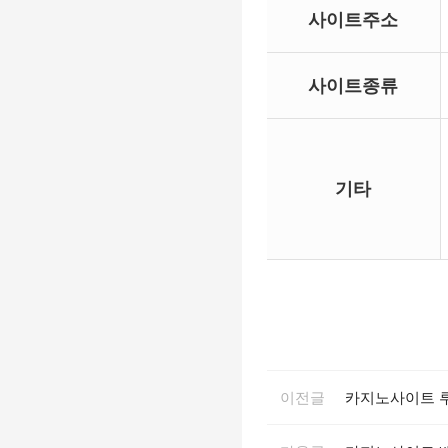
사이트주소
사이트종류
기타
이전글
카지노사이트 루멘 