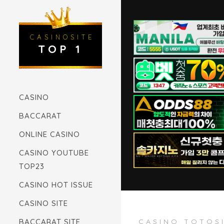
CASINOSITE
TOP 1
CASINO
BACCARAT
ONLINE CASINO
CASINO YOUTUBE
TOP23
CASINO HOT ISSUE
CASINO SITE
CASINO TOTOS
BACCARAT SITE