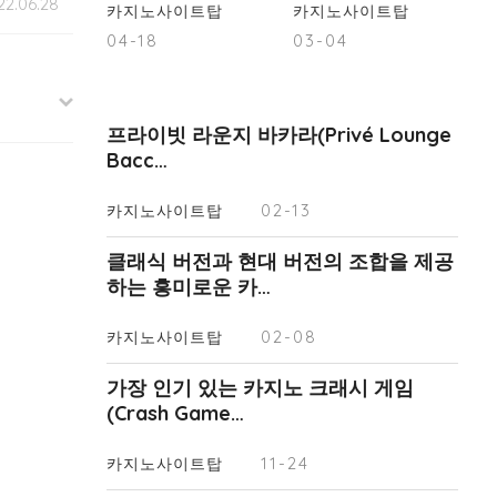
22.06.28
카지노사이트탑
카지노사이트탑
04-18
03-04
프라이빗 라운지 바카라(Privé Lounge
Bacc…
02-13
카지노사이트탑
클래식 버전과 현대 버전의 조합을 제공
하는 흥미로운 카…
02-08
카지노사이트탑
가장 인기 있는 카지노 크래시 게임
(Crash Game…
11-24
카지노사이트탑