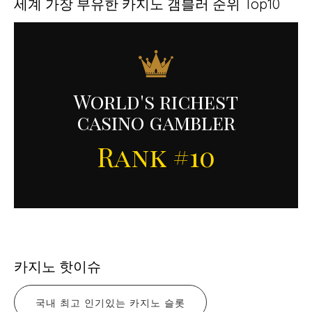
세계 가장 부유한 카지노 갬블러 순위 Top10
World's richest
casino gambler
Rank #10
카지노 핫이슈
국내 최고 인기있는 카지노 슬롯