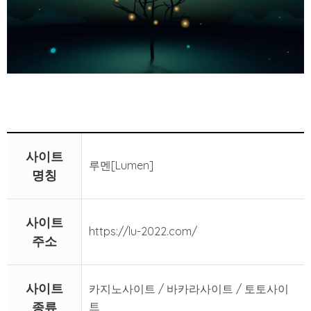
사이트
루멘[Lumen]
명칭
사이트
https://lu-2022.com/
주소
사이트
카지노사이트 / 바카라사이트 / 토토사이
종류
트