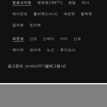
토토사이트
원벳원(1BET1)
원탑
위너
에이전트
룰라벳(LULA)
세븐벳
블랙벳
알파벳
토리벳
파친코
산요
산세이
사미
산쿄
헤이와
쿄라쿠
뉴긴
후지상사
광고문의 : probiz247 (텔레그램 id)