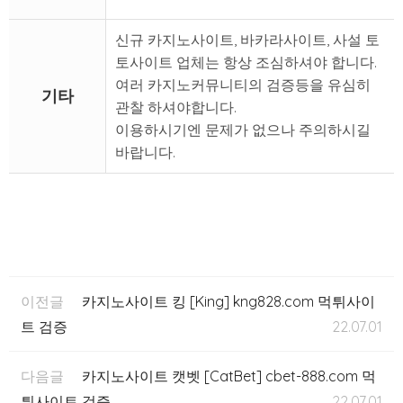
신규 카지노사이트, 바카라사이트, 사설 토
토사이트 업체는 항상 조심하셔야 합니다.
여러 카지노커뮤니티의 검증등을 유심히
기타
관찰 하셔야합니다.
이용하시기엔 문제가 없으나 주의하시길
바랍니다.
이전글
카지노사이트 킹 [King] kng828.com 먹튀사이
트 검증
22.07.01
다음글
카지노사이트 캣벳 [CatBet] cbet-888.com 먹
튀사이트 검증
22.07.01