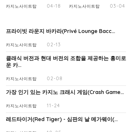
04-18
03-04
카지노사이트탑
카지노사이트탑
프라이빗 라운지 바카라(Privé Lounge Bacc…
02-13
카지노사이트탑
클래식 버전과 현대 버전의 조합을 제공하는 흥미로
운 카…
02-08
카지노사이트탑
가장 인기 있는 카지노 크래시 게임(Crash Game…
11-24
카지노사이트탑
레드타이거(Red Tiger) - 심판의 날 메가웨이(…