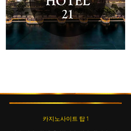
카지노사이트 탑 1