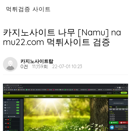
먹튀검증 사이트
카지노사이트 나무 [Namu] na
mu22.com 먹튀사이트 검증
카지노사이트탑
0건
11,159회
22-07-01 10:23