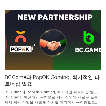
BC.Game과 PopOK Gaming, 획기적인 파
트너십 발표
BC.Game과 PopOK Gaming, 획기적인 파트너십 발표
BC.Game, 혁신적인 동맹으로 게임 산업의 새로운 표준
제시 게임 산업을 새롭게 정의할 획기적인 움직임으로,