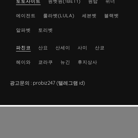
토토사이트
원벳원(1BET1)
원탑
위너
에이전트
룰라벳(LULA)
세븐벳
블랙벳
알파벳
토리벳
파친코
산요
산세이
사미
산쿄
헤이와
쿄라쿠
뉴긴
후지상사
광고문의 : probiz247 (텔레그램 id)