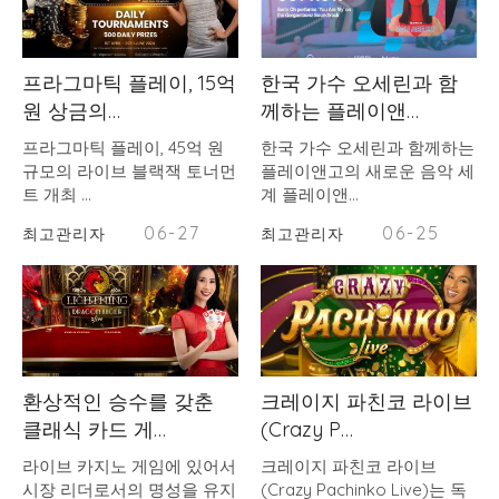
프라그마틱 플레이, 15억
한국 가수 오세린과 함
원 상금의…
께하는 플레이앤…
프라그마틱 플레이, 45억 원
한국 가수 오세린과 함께하는
규모의 라이브 블랙잭 토너먼
플레이앤고의 새로운 음악 세
트 개최 …
계 플레이앤…
06-27
06-25
최고관리자
최고관리자
환상적인 승수를 갖춘
크레이지 파친코 라이브
클래식 카드 게…
(Crazy P…
라이브 카지노 게임에 있어서
크레이지 파친코 라이브
시장 리더로서의 명성을 유지
(Crazy Pachinko Live)는 독