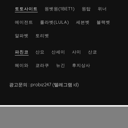
토토사이트
원벳원(1BET1)
원탑
위너
에이전트
룰라벳(LULA)
세븐벳
블랙벳
알파벳
토리벳
파친코
산요
산세이
사미
산쿄
헤이와
쿄라쿠
뉴긴
후지상사
광고문의 : probiz247 (텔레그램 id)