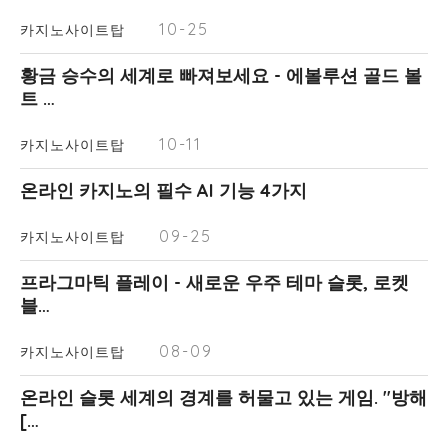
10-25
카지노사이트탑
황금 승수의 세계로 빠져보세요 - 에볼루션 골드 볼
트 …
10-11
카지노사이트탑
온라인 카지노의 필수 AI 기능 4가지
09-25
카지노사이트탑
프라그마틱 플레이 - 새로운 우주 테마 슬롯, 로켓
블…
08-09
카지노사이트탑
온라인 슬롯 세계의 경계를 허물고 있는 게임. "방해
[…