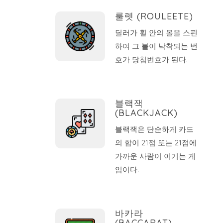
룰렛 (ROULEETE)
딜러가 휠 안의 볼을 스핀
하여 그 볼이 낙착되는 번
호가 당첨번호가 된다.
블랙잭
(BLACKJACK)
블랙잭은 단순하게 카드
의 합이 21점 또는 21점에
가까운 사람이 이기는 게
임이다.
바카라
(BACCARAT)