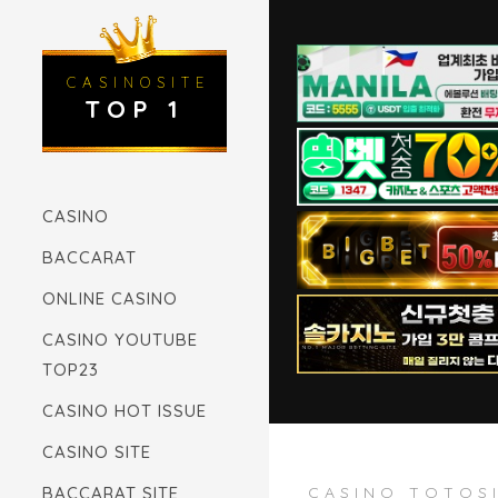
CASINOSITE
TOP 1
CASINO
BACCARAT
ONLINE CASINO
CASINO YOUTUBE
TOP23
CASINO HOT ISSUE
CASINO SITE
CASINO TOTOS
BACCARAT SITE