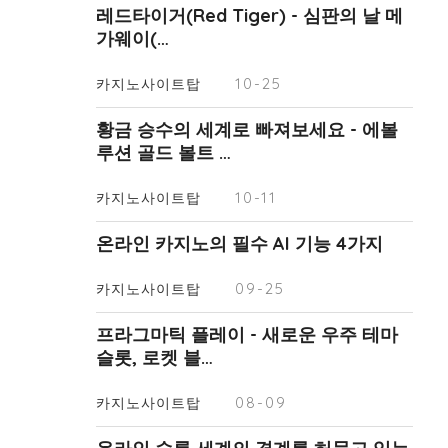
레드타이거(Red Tiger) - 심판의 날 메
가웨이(…
10-25
카지노사이트탑
황금 승수의 세계로 빠져보세요 - 에볼
루션 골드 볼트 …
10-11
카지노사이트탑
온라인 카지노의 필수 AI 기능 4가지
09-25
카지노사이트탑
프라그마틱 플레이 - 새로운 우주 테마
슬롯, 로켓 블…
08-09
카지노사이트탑