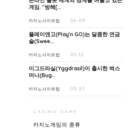
온라인 슬롯 세계의 경계를 허물고 있는
게임. "방해[…
06-09
카지노사이트탑
플레이앤고(Play'n GO)는 달콤한 연금
술(Swee…
05-12
카지노사이트탑
이그드라실(Yggdrasil)이 출시한 벅스
머니(Bug…
03-27
카지노사이트탑
CASINO GAME
카지노게임의 종류