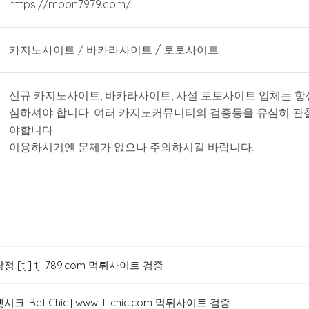
https://moon7979.com/
카지노사이트 / 바카라사이트 / 토토사이트
신규 카지노사이트, 바카라사이트, 사설 토토사이트 업체는 항
심하셔야 합니다. 여러 카지노커뮤니티의 검증등을 유심히 관
야합니다.
이용하시기엔 문제가 없으나 주의하시길 바랍니다.
[tj] tj-789.com 먹튀사이트 검증
[Bet Chic] www.if-chic.com 먹튀사이트 검증