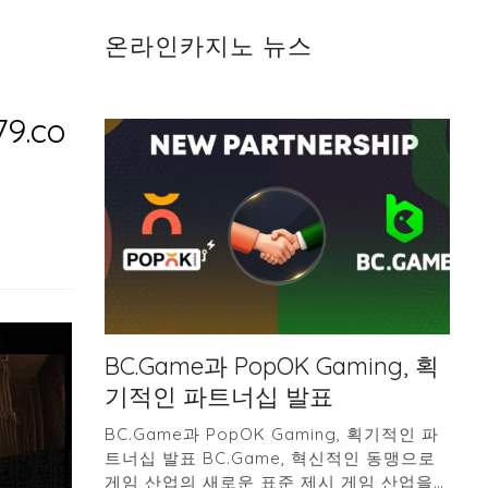
온라인카지노 뉴스
9.co
BC.Game과 PopOK Gaming, 획
기적인 파트너십 발표
BC.Game과 PopOK Gaming, 획기적인 파
트너십 발표 BC.Game, 혁신적인 동맹으로
게임 산업의 새로운 표준 제시 게임 산업을