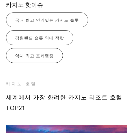
카지노 핫이슈
국내 최고 인기있는 카지노 슬롯
강원랜드 슬롯 역대 잭팟
역대 최고 포커랭킹
카지노 호텔
세계에서 가장 화려한 카지노 리조트 호텔
TOP21