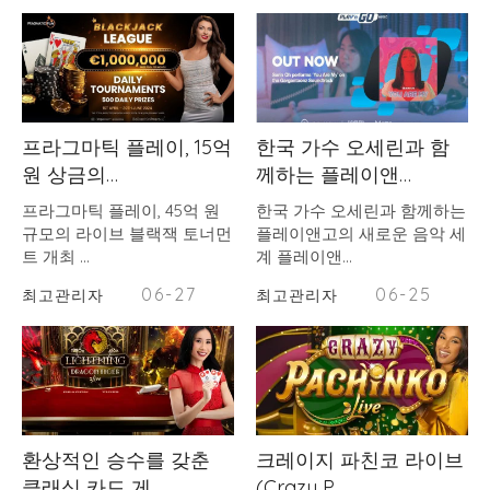
프라그마틱 플레이, 15억
한국 가수 오세린과 함
원 상금의…
께하는 플레이앤…
프라그마틱 플레이, 45억 원
한국 가수 오세린과 함께하는
규모의 라이브 블랙잭 토너먼
플레이앤고의 새로운 음악 세
트 개최 …
계 플레이앤…
06-27
06-25
최고관리자
최고관리자
환상적인 승수를 갖춘
크레이지 파친코 라이브
클래식 카드 게…
(Crazy P…