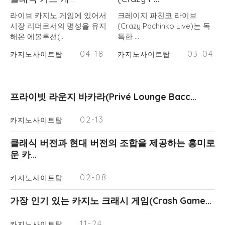
라이브 카지노 게임에 있어서
크레이지 파친코 라이브
시장 리더로서의 명성을 유지
(Crazy Pachinko Live)는 독
해온 에볼루션(…
특한 …
04-18
03-04
카지노사이트탑
카지노사이트탑
프라이빗 라운지 바카라(Privé Lounge Bacc…
02-13
카지노사이트탑
클래식 버전과 현대 버전의 조합을 제공하는 흥미로
운 카…
02-08
카지노사이트탑
가장 인기 있는 카지노 크래시 게임(Crash Game…
11-24
카지노사이트탑