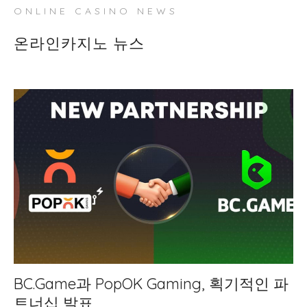
ONLINE CASINO NEWS
온라인카지노 뉴스
BC.Game과 PopOK Gaming, 획기적인 파
트너십 발표