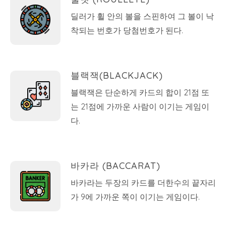
딜러가 휠 안의 볼을 스핀하여 그 볼이 낙
착되는 번호가 당첨번호가 된다.
블랙잭(BLACKJACK)
블랙잭은 단순하게 카드의 합이 21점 또
는 21점에 가까운 사람이 이기는 게임이
다.
바카라 (BACCARAT)
바카라는 두장의 카드를 더한수의 끝자리
가 9에 가까운 쪽이 이기는 게임이다.