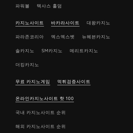
파워볼
텍사스 홀덤
카지노사이트
바카라사이트
대왕카지노
파라존코리아
엑스엑스벳
뉴헤븐카지노
솔카지노
SM카지노
메리트카지노
더킹카지노
무료 카지노게임
먹튀검증사이트
온라인카지노사이트 핫 100
국내 카지노사이트 순위
해외 카지노사이트 순위