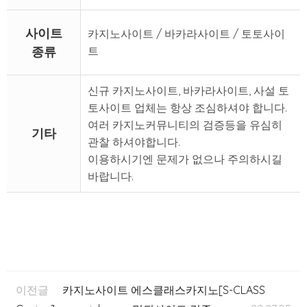
사이트
카지노사이트 / 바카라사이트 / 토토사이
종류
트
신규 카지노사이트, 바카라사이트, 사설 토
토사이트 업체는 항상 조심하셔야 합니다.
여러 카지노커뮤니티의 검증등을 유심히
기타
관찰 하셔야합니다.
이용하시기엔 문제가 없으나 주의하시길
바랍니다.
이전글
카지노사이트 에스클래스카지노[S-CLASS