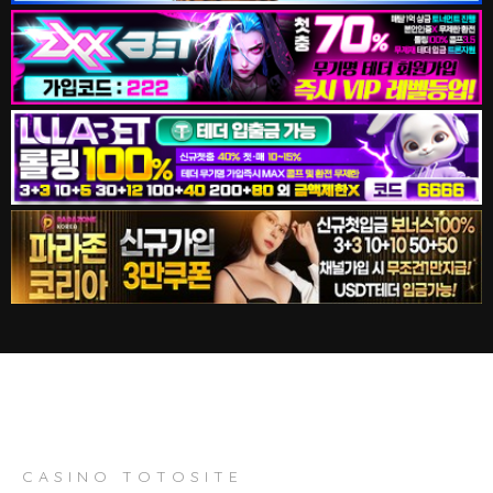
CASINO TOTOSITE