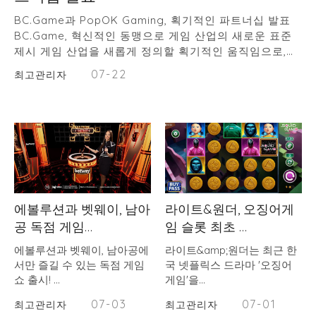
BC.Game과 PopOK Gaming, 획기적인 파트너십 발표
BC.Game, 혁신적인 동맹으로 게임 산업의 새로운 표준
제시 게임 산업을 새롭게 정의할 획기적인 움직임으로,
BC.Game과 PopOK Gaming이 혁신적인 파트너십을 발
07-22
최고관리자
표했습니다. 이 전략적 동맹은 두 브랜드의 강점을 결합하
여 향상된 게임 경험과 혁신적인 콘텐츠를 제공할 것을 약
속합니다. BC.Game과 PopOK Gaming의 혁신적인 협
력, 온라…
에볼루션과 벳웨이, 남아
라이트&원더, 오징어게
공 독점 게임…
임 슬롯 최초 …
에볼루션과 벳웨이, 남아공에
라이트&amp;원더는 최근 한
서만 즐길 수 있는 독점 게임
국 넷플릭스 드라마 '오징어
쇼 출시! …
게임'을…
07-03
07-01
최고관리자
최고관리자