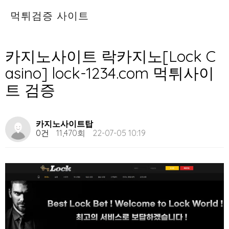
먹튀검증 사이트
카지노사이트 락카지노[Lock C
asino] lock-1234.com 먹튀사이
트 검증
카지노사이트탑
0건
11,470회
22-07-05 10:19