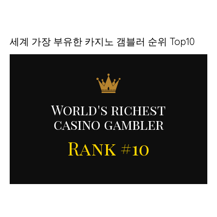
세계 가장 부유한 카지노 갬블러 순위 Top10
World's richest
casino gambler
Rank #10