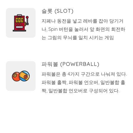
슬롯 (SLOT)
지폐나 동전을 넣고 레바를 잡아 당기거
나, Spin 버턴을 눌러서 앞 화면의 회전하
는 그림의 무늬를 일치 시키는 게임
파워볼 (POWERBALL)
파워볼은 총 4가지 구간으로 나눠져 있다.
파워볼 홀짝, 파워볼 언오버, 일반볼합 홀
짝, 일반볼합 언오버로 구성되어 있다.