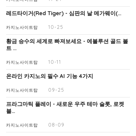
레드타이거(Red Tiger) - 심판의 날 메가웨이(…
10-25
카지노사이트탑
황금 승수의 세계로 빠져보세요 - 에볼루션 골드 볼
트 …
10-11
카지노사이트탑
온라인 카지노의 필수 AI 기능 4가지
09-25
카지노사이트탑
프라그마틱 플레이 - 새로운 우주 테마 슬롯, 로켓
블…
08-09
카지노사이트탑