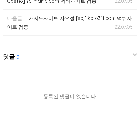
Casino] sc-mainb.com 먹튀사이트 검증
22.07.05
다음글
카지노사이트 사오정 [soj] keto311.com 먹튀사
이트 검증
22.07.05
댓글
0
등록된 댓글이 없습니다.