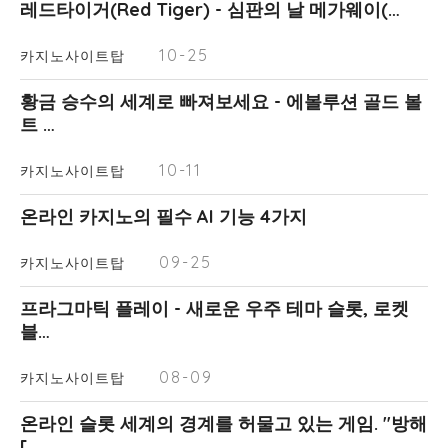
레드타이거(Red Tiger) - 심판의 날 메가웨이(…
10-25
카지노사이트탑
황금 승수의 세계로 빠져보세요 - 에볼루션 골드 볼
트 …
10-11
카지노사이트탑
온라인 카지노의 필수 AI 기능 4가지
09-25
카지노사이트탑
프라그마틱 플레이 - 새로운 우주 테마 슬롯, 로켓
블…
08-09
카지노사이트탑
온라인 슬롯 세계의 경계를 허물고 있는 게임. "방해
[…