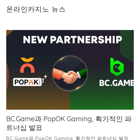
온라인카지노 뉴스
BC.Game과 PopOK Gaming, 획기적인 파
트너십 발표
BC.Game과 PopOK Gaming, 획기적인 파트너십 발표