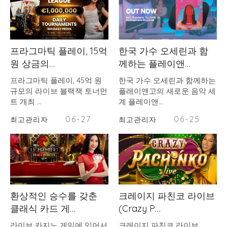
프라그마틱 플레이, 15억
한국 가수 오세린과 함
원 상금의…
께하는 플레이앤…
프라그마틱 플레이, 45억 원
한국 가수 오세린과 함께하는
규모의 라이브 블랙잭 토너먼
플레이앤고의 새로운 음악 세
트 개최 …
계 플레이앤…
06-27
06-25
최고관리자
최고관리자
환상적인 승수를 갖춘
크레이지 파친코 라이브
클래식 카드 게…
(Crazy P…
라이브 카지노 게임에 있어서
크레이지 파친코 라이브