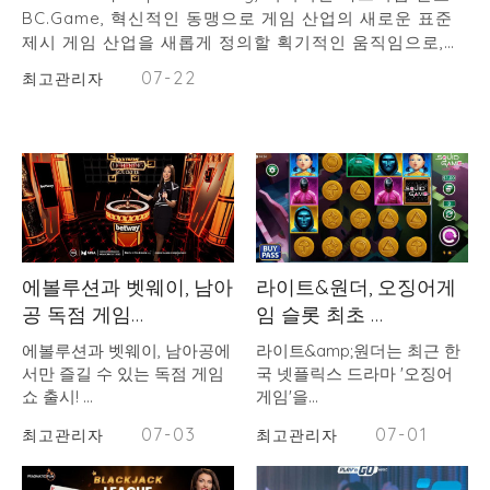
BC.Game, 혁신적인 동맹으로 게임 산업의 새로운 표준
제시 게임 산업을 새롭게 정의할 획기적인 움직임으로,
BC.Game과 PopOK Gaming이 혁신적인 파트너십을 발
07-22
최고관리자
표했습니다. 이 전략적 동맹은 두 브랜드의 강점을 결합하
여 향상된 게임 경험과 혁신적인 콘텐츠를 제공할 것을 약
속합니다. BC.Game과 PopOK Gaming의 혁신적인 협
력, 온라…
에볼루션과 벳웨이, 남아
라이트&원더, 오징어게
공 독점 게임…
임 슬롯 최초 …
에볼루션과 벳웨이, 남아공에
라이트&amp;원더는 최근 한
서만 즐길 수 있는 독점 게임
국 넷플릭스 드라마 '오징어
쇼 출시! …
게임'을…
07-03
07-01
최고관리자
최고관리자