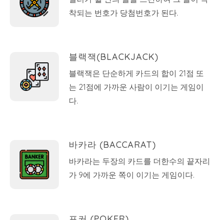
착되는 번호가 당첨번호가 된다.
블랙잭(BLACKJACK)
블랙잭은 단순하게 카드의 합이 21점 또
는 21점에 가까운 사람이 이기는 게임이
다.
바카라 (BACCARAT)
바카라는 두장의 카드를 더한수의 끝자리
가 9에 가까운 쪽이 이기는 게임이다.
포커 (POKER)