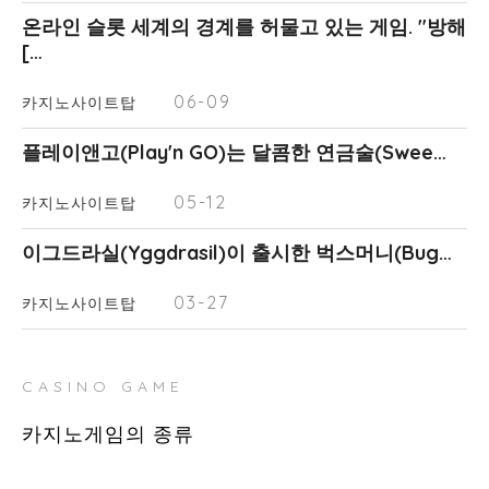
온라인 슬롯 세계의 경계를 허물고 있는 게임. "방해
[…
06-09
카지노사이트탑
플레이앤고(Play'n GO)는 달콤한 연금술(Swee…
05-12
카지노사이트탑
이그드라실(Yggdrasil)이 출시한 벅스머니(Bug…
03-27
카지노사이트탑
CASINO GAME
카지노게임의 종류