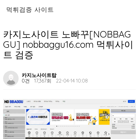
먹튀검증 사이트
카지노사이트 노빠꾸[NOBBAG
GU] nobbaggu16.com 먹튀사이
트 검증
카지노사이트탑
0건
17,367회
22-04-14 10:08