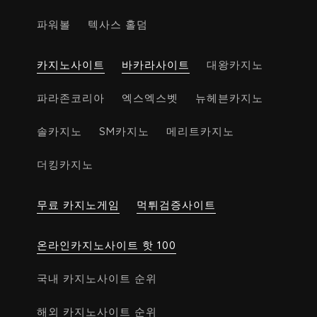
파워볼
텍사스 홀덤
카지노사이트
바카라사이트
대왕카지노
파라존코리아
엑스엑스벳
뉴헤븐카지노
솔카지노
SM카지노
메리트카지노
더킹카지노
무료 카지노게임
먹튀검증사이트
온라인카지노사이트 핫 100
국내 카지노사이트 순위
해외 카지노사이트 순위