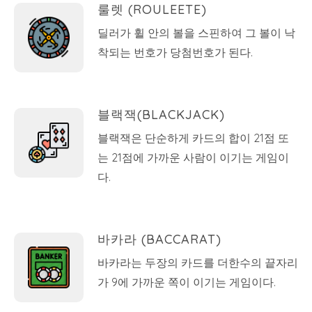
룰렛 (ROULEETE)
딜러가 휠 안의 볼을 스핀하여 그 볼이 낙
착되는 번호가 당첨번호가 된다.
블랙잭(BLACKJACK)
블랙잭은 단순하게 카드의 합이 21점 또
는 21점에 가까운 사람이 이기는 게임이
다.
바카라 (BACCARAT)
바카라는 두장의 카드를 더한수의 끝자리
가 9에 가까운 쪽이 이기는 게임이다.