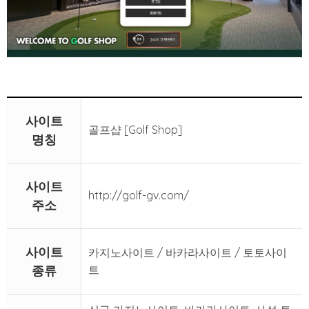
사이트
골프샵 [Golf Shop]
명칭
사이트
http://golf-gv.com/
주소
사이트
카지노사이트 / 바카라사이트 / 토토사이
종류
트