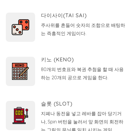
다이사이(TAI SAI)
주사위를 흔들어 숫자의 조합으로 배팅하
는 즉흥적인 게임이다.
키노 (KENO)
80개의 번호표와 복권 추첨을 할 때 사용
하는 20개의 공으로 게임을 한다.
슬롯 (SLOT)
지폐나 동전을 넣고 레바를 잡아 당기거
나, Spin 버턴을 눌러서 앞 화면의 회전하
는 그림의 무늬를 일치 시키는 게임