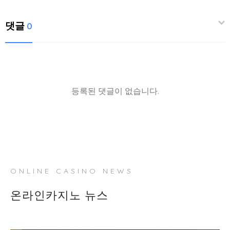
댓글
0
등록된 댓글이 없습니다.
ONLINE CASINO NEWS
온라인카지노 뉴스