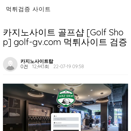
먹튀검증 사이트
카지노사이트 골프샵 [Golf Sho
p] golf-gv.com 먹튀사이트 검증
카지노사이트탑
0건
12,443회
22-07-19 09:58