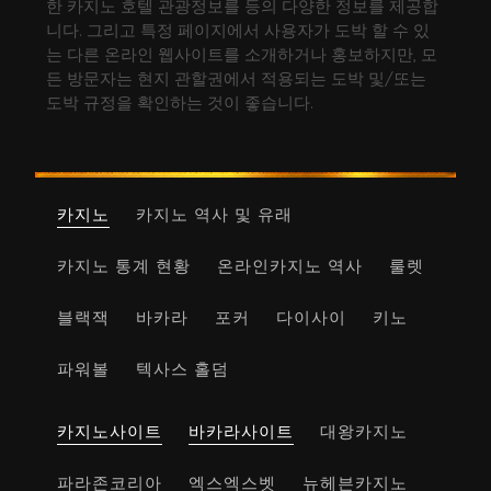
한 카지노 호텔 관광정보를 등의 다양한 정보를 제공합
니다. 그리고 특정 페이지에서 사용자가 도박 할 수 있
는 다른 온라인 웹사이트를 소개하거나 홍보하지만, 모
든 방문자는 현지 관할권에서 적용되는 도박 및/또는
도박 규정을 확인하는 것이 좋습니다.
카지노
카지노 역사 및 유래
카지노 통계 현황
온라인카지노 역사
룰렛
블랙잭
바카라
포커
다이사이
키노
파워볼
텍사스 홀덤
카지노사이트
바카라사이트
대왕카지노
파라존코리아
엑스엑스벳
뉴헤븐카지노