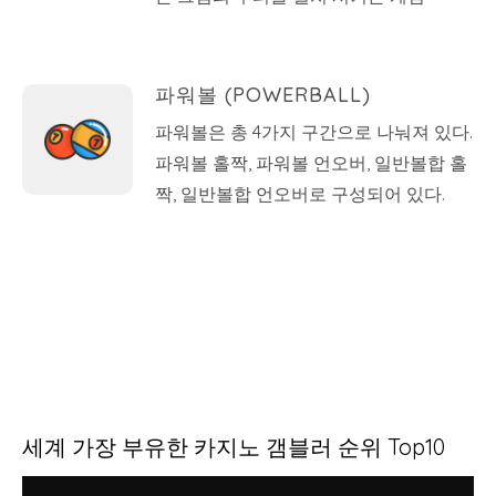
파워볼 (POWERBALL)
파워볼은 총 4가지 구간으로 나눠져 있다.
파워볼 홀짝, 파워볼 언오버, 일반볼합 홀
짝, 일반볼합 언오버로 구성되어 있다.
세계 가장 부유한 카지노 갬블러 순위 Top10