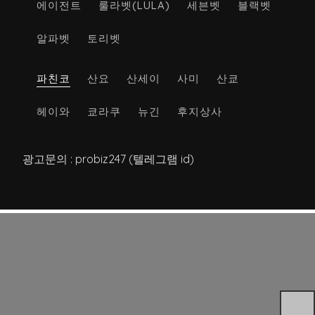
에이전트
룰라벳(LULA)
세븐벳
블랙벳
알파벳
토리벳
파친코
산요
산세이
사미
산쿄
헤이와
쿄라쿠
뉴긴
후지상사
광고문의 : probiz247 (텔레그램 id)