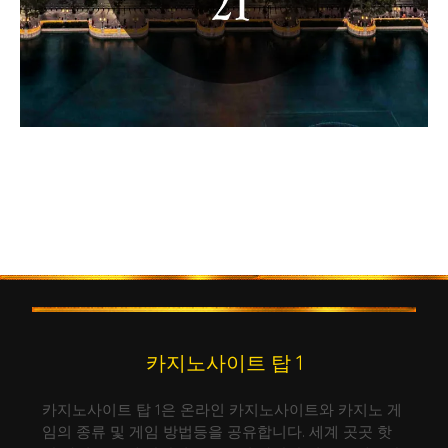
카지노사이트 탑 1
카지노사이트 탑 1은 온라인 카지노사이트와 카지노 게
임의 종류 및 게임 방법등을 공유합니다. 세계 곳곳 핫