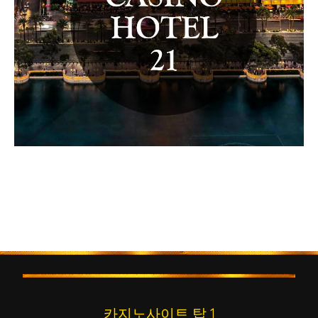
카지노사이트 탑 1