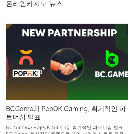
온라인카지노 뉴스
BC.Game과 PopOK Gaming, 획기적인 파
트너십 발표
BC.Game과 PopOK Gaming, 획기적인 파트너십 발표
BC.Game, 혁신적인 동맹으로 게임 산업의 새로운 표준