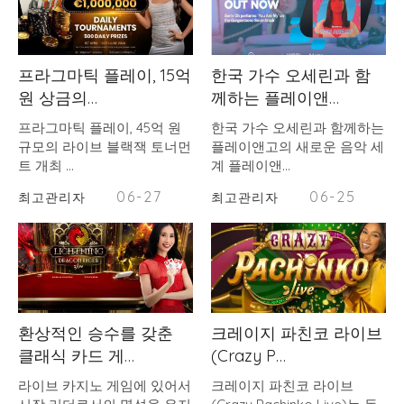
프라그마틱 플레이, 15억
한국 가수 오세린과 함
원 상금의…
께하는 플레이앤…
프라그마틱 플레이, 45억 원
한국 가수 오세린과 함께하는
규모의 라이브 블랙잭 토너먼
플레이앤고의 새로운 음악 세
트 개최 …
계 플레이앤…
06-27
06-25
최고관리자
최고관리자
환상적인 승수를 갖춘
크레이지 파친코 라이브
클래식 카드 게…
(Crazy P…
라이브 카지노 게임에 있어서
크레이지 파친코 라이브