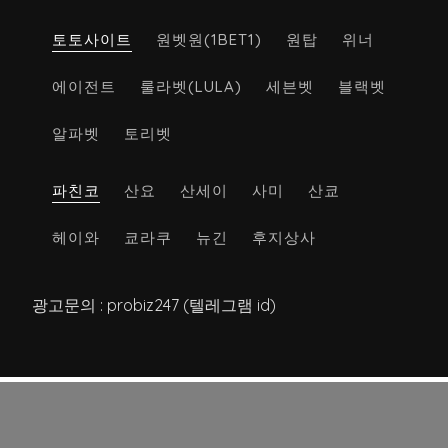
토토사이트
원벳원(1BET1)
원탑
위너
에이전트
룰라벳(LULA)
세븐벳
블랙벳
알파벳
토리벳
파친코
산요
산세이
사미
산쿄
헤이와
쿄라쿠
뉴긴
후지상사
광고문의 : probiz247 (텔레그램 id)