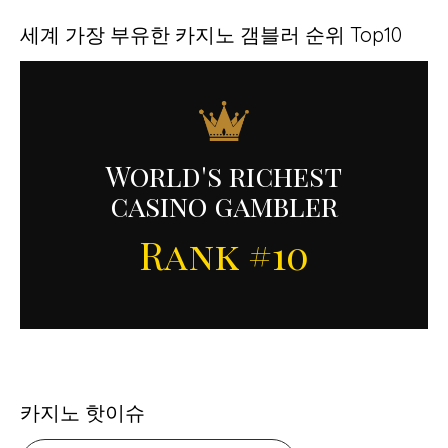
세계 가장 부유한 카지노 갬블러 순위 Top10
World's richest
casino gambler
Rank #10
카지노 핫이슈