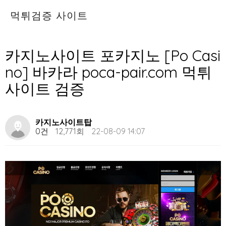
먹튀검증 사이트
카지노사이트 포카지노 [Po Casi
no] 바카라 poca-pair.com 먹튀
사이트 검증
카지노사이트탑
0건
12,771회
22-08-09 14:07