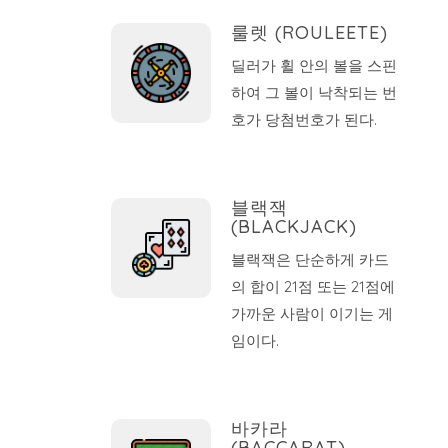
룰렛 (ROULEETE)
딜러가 휠 안의 볼을 스핀
하여 그 볼이 낙착되는 번
호가 당첨번호가 된다.
블랙잭
(BLACKJACK)
블랙잭은 단순하게 카드
의 합이 21점 또는 21점에
가까운 사람이 이기는 게
임이다.
바카라
(BACCARAT)