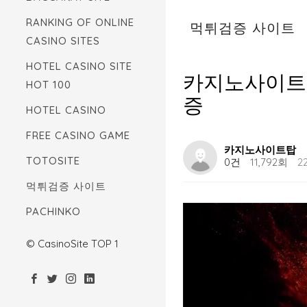
RANKING OF ONLINE
먹튀검증 사이트
CASINO SITES
HOTEL CASINO SITE
카지노사이트 탑
HOT 100
증
HOTEL CASINO
FREE CASINO GAME
카지노사이트탑
TOTOSITE
0건
11,792회
22
먹튀검증 사이트
PACHINKO
© CasinoSite TOP 1