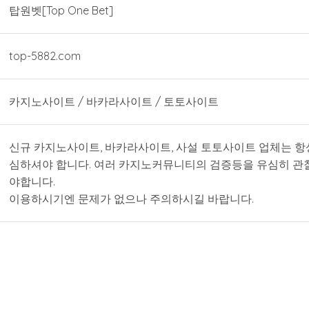
탑원벳[Top One Bet]
top-5882.com
카지노사이트 / 바카라사이트 / 토토사이트
신규 카지노사이트, 바카라사이트, 사설 토토사이트 업체는 항
심하셔야 합니다. 여러 카지노커뮤니티의 검증등을 유심히 관
야합니다.
이용하시기엔 문제가 없으나 주의하시길 바랍니다.