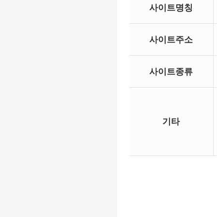
사이트명칭
사이트주소
사이트종류
기타