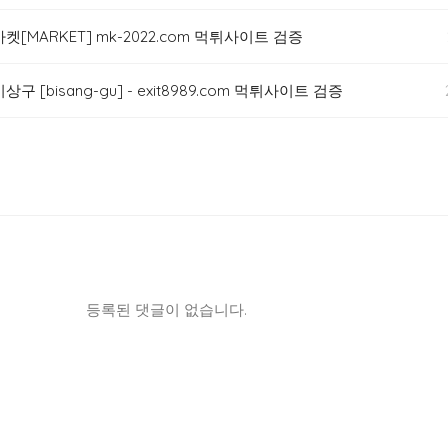
[MARKET] mk-2022.com 먹튀사이트 검증
 [bisang-gu] - exit8989.com 먹튀사이트 검증
등록된 댓글이 없습니다.