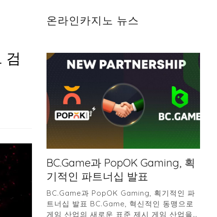
온라인카지노 뉴스
 검
BC.Game과 PopOK Gaming, 획
기적인 파트너십 발표
BC.Game과 PopOK Gaming, 획기적인 파
트너십 발표 BC.Game, 혁신적인 동맹으로
게임 산업의 새로운 표준 제시 게임 산업을