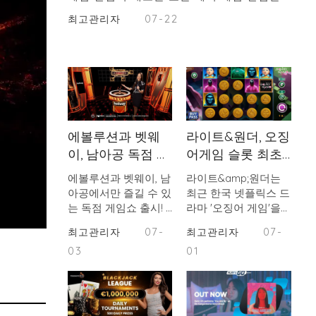
새롭게 정의할 획기적인 움직임으로,
07-22
최고관리자
BC.Game과 PopOK Gaming이 혁신적인
파트너십을 발표했습니다. 이 전략적 동맹은
두 브랜드의 강점을 결합하여 향상된 게임
경험과 혁신적인 콘텐츠를 제공할 것을 약속
합니다. BC.Game과 PopOK Gaming의 혁
신적인 협력, 온라…
에볼루션과 벳웨
라이트&원더, 오징
이, 남아공 독점 게
어게임 슬롯 최초
임…
…
에볼루션과 벳웨이, 남
라이트&amp;원더는
아공에서만 즐길 수 있
최근 한국 넷플릭스 드
는 독점 게임쇼 출시! …
라마 '오징어 게임'을…
07-
07-
최고관리자
최고관리자
03
01