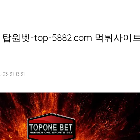
원벳-top-5882.com 먹튀사이트
-03-31 13:31