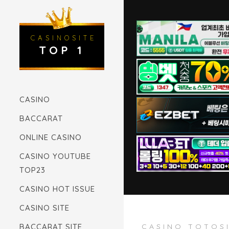
CASINOSITE
TOP 1
CASINO
BACCARAT
ONLINE CASINO
CASINO YOUTUBE
TOP23
CASINO HOT ISSUE
CASINO SITE
CASINO TOTOS
BACCARAT SITE