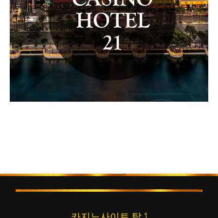
카지노사이트 탑 1