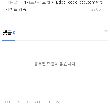
다음글
카지노사이트 엣지[Edge] edge-ppp.com 먹튀
사이트 검증
22.05.11
댓글
0
등록된 댓글이 없습니다.
ONLINE CASINO NEWS