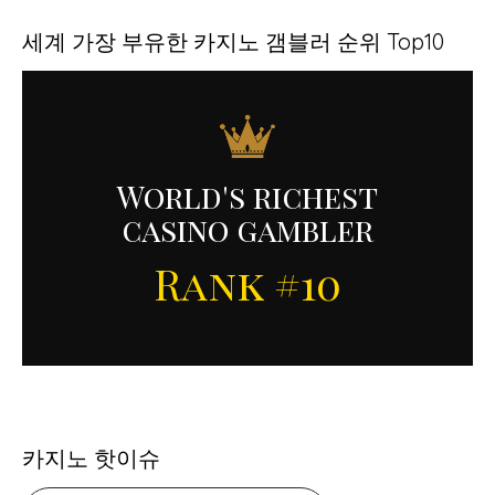
세계 가장 부유한 카지노 갬블러 순위 Top10
World's richest
casino gambler
Rank #10
카지노 핫이슈