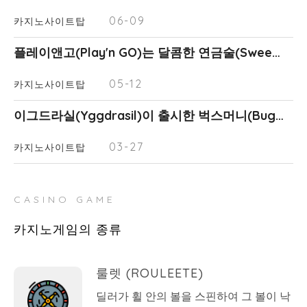
06-09
카지노사이트탑
플레이앤고(Play'n GO)는 달콤한 연금술(Swee…
05-12
카지노사이트탑
이그드라실(Yggdrasil)이 출시한 벅스머니(Bug…
03-27
카지노사이트탑
CASINO GAME
카지노게임의 종류
룰렛 (ROULEETE)
딜러가 휠 안의 볼을 스핀하여 그 볼이 낙