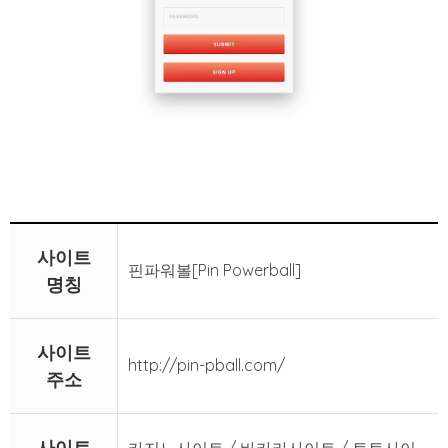
사이트
핀파워볼[Pin Powerball]
명칭
사이트
http://pin-pball.com/
주소
사이트