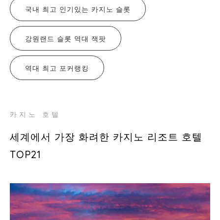
국내 최고 인기있는 카지노 슬롯
강원랜드 슬롯 역대 잭팟
역대 최고 포커랭킹
카지노 호텔
세계에서 가장 화려한 카지노 리조트 호텔
TOP21