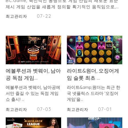
BC.Game, 혁신적인 동맹으로 게임 산업의 새로운 표준
제시 게임 산업을 새롭게 정의할 획기적인 움직임으로,
BC.Game과 PopOK Gaming이 혁신적인 파트너십을 발
07-22
최고관리자
표했습니다. 이 전략적 동맹은 두 브랜드의 강점을 결합하
여 향상된 게임 경험과 혁신적인 콘텐츠를 제공할 것을 약
속합니다. BC.Game과 PopOK Gaming의 혁신적인 협
력, 온라…
에볼루션과 벳웨이, 남아
라이트&원더, 오징어게
공 독점 게임…
임 슬롯 최초 …
에볼루션과 벳웨이, 남아공에
라이트&amp;원더는 최근 한
서만 즐길 수 있는 독점 게임
국 넷플릭스 드라마 '오징어
쇼 출시! …
게임'을…
07-03
07-01
최고관리자
최고관리자