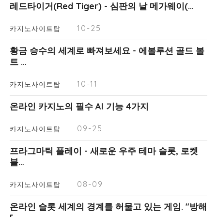
레드타이거(Red Tiger) - 심판의 날 메가웨이(…
10-25
카지노사이트탑
황금 승수의 세계로 빠져보세요 - 에볼루션 골드 볼
트 …
10-11
카지노사이트탑
온라인 카지노의 필수 AI 기능 4가지
09-25
카지노사이트탑
프라그마틱 플레이 - 새로운 우주 테마 슬롯, 로켓
블…
08-09
카지노사이트탑
온라인 슬롯 세계의 경계를 허물고 있는 게임. "방해