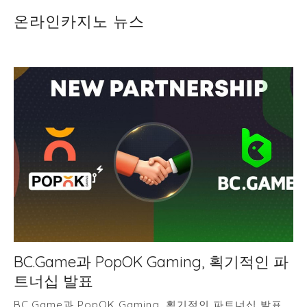
온라인카지노 뉴스
BC.Game과 PopOK Gaming, 획기적인 파
트너십 발표
BC.Game과 PopOK Gaming, 획기적인 파트너십 발표