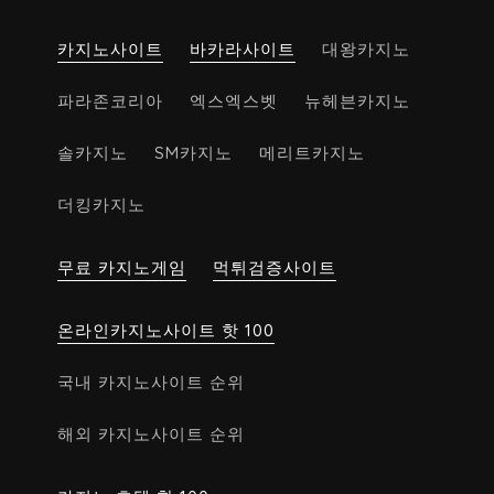
카지노사이트
바카라사이트
대왕카지노
파라존코리아
엑스엑스벳
뉴헤븐카지노
솔카지노
SM카지노
메리트카지노
더킹카지노
무료 카지노게임
먹튀검증사이트
온라인카지노사이트 핫 100
국내 카지노사이트 순위
해외 카지노사이트 순위