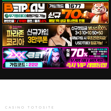
CASINO TOTOSITE