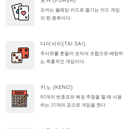
포커 (POKER)
포커는 플레잉 카드로 즐기는 카드 게임
의 한 종류이다.
다이사이(TAI SAI)
주사위를 흔들어 숫자의 조합으로 배팅하
는 즉흥적인 게임이다.
키노 (KENO)
80개의 번호표와 복권 추첨을 할 때 사용
하는 20개의 공으로 게임을 한다.