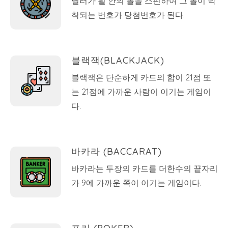
딜러가 휠 안의 볼을 스핀하여 그 볼이 낙
착되는 번호가 당첨번호가 된다.
블랙잭(BLACKJACK)
블랙잭은 단순하게 카드의 합이 21점 또
는 21점에 가까운 사람이 이기는 게임이
다.
바카라 (BACCARAT)
바카라는 두장의 카드를 더한수의 끝자리
가 9에 가까운 쪽이 이기는 게임이다.