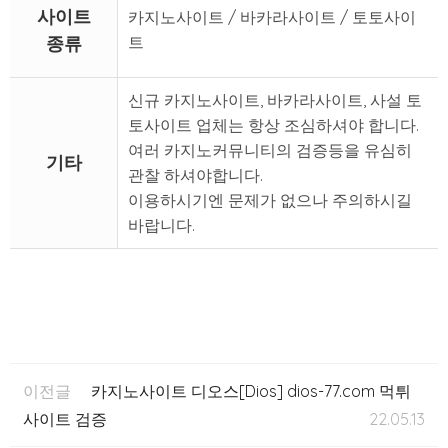
사이트
카지노사이트 / 바카라사이트 / 토토사이
종류
트
신규 카지노사이트, 바카라사이트, 사설 토
토사이트 업체는 항상 조심하셔야 합니다.
여러 카지노커뮤니티의 검증등을 유심히
기타
관찰 하셔야합니다.
이용하시기엔 문제가 없으나 주의하시길
바랍니다.
이전글
카지노사이트 디오스[Dios] dios-77.com 먹튀
사이트 검증
22.05.13