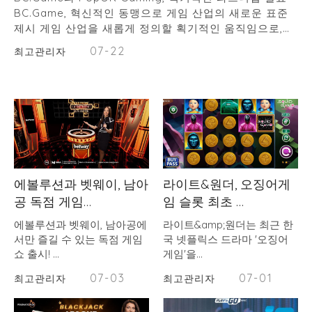
BC.Game, 혁신적인 동맹으로 게임 산업의 새로운 표준
제시 게임 산업을 새롭게 정의할 획기적인 움직임으로,
BC.Game과 PopOK Gaming이 혁신적인 파트너십을 발
07-22
최고관리자
표했습니다. 이 전략적 동맹은 두 브랜드의 강점을 결합하
여 향상된 게임 경험과 혁신적인 콘텐츠를 제공할 것을 약
속합니다. BC.Game과 PopOK Gaming의 혁신적인 협
력, 온라…
에볼루션과 벳웨이, 남아
라이트&원더, 오징어게
공 독점 게임…
임 슬롯 최초 …
에볼루션과 벳웨이, 남아공에
라이트&amp;원더는 최근 한
서만 즐길 수 있는 독점 게임
국 넷플릭스 드라마 '오징어
쇼 출시! …
게임'을…
07-03
07-01
최고관리자
최고관리자