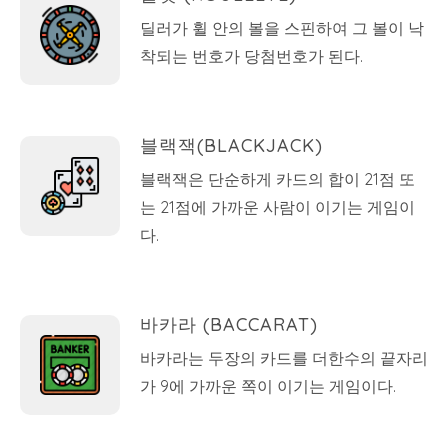
딜러가 휠 안의 볼을 스핀하여 그 볼이 낙
착되는 번호가 당첨번호가 된다.
블랙잭(BLACKJACK)
블랙잭은 단순하게 카드의 합이 21점 또
는 21점에 가까운 사람이 이기는 게임이
다.
바카라 (BACCARAT)
바카라는 두장의 카드를 더한수의 끝자리
가 9에 가까운 쪽이 이기는 게임이다.