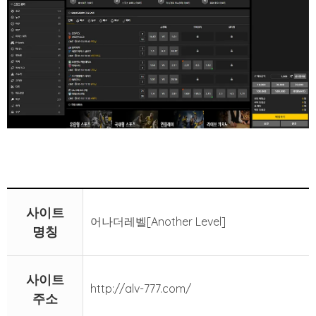
사이트
어나더레벨[Another Level]
명칭
사이트
http://alv-777.com/
주소