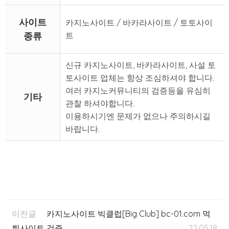
사이트
카지노사이트 / 바카라사이트 / 토토사이
종류
트
신규 카지노사이트, 바카라사이트, 사설 토
토사이트 업체는 항상 조심하셔야 합니다.
여러 카지노커뮤니티의 검증등을 유심히
기타
관찰 하셔야합니다.
이용하시기엔 문제가 없으나 주의하시길
바랍니다.
이전글
카지노사이트 빅클럽[Big Club] bc-01.com 먹
튀사이트 검증
22.05.18