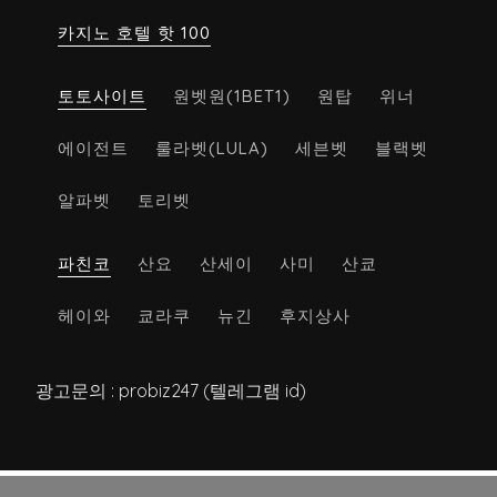
카지노 호텔 핫 100
토토사이트
원벳원(1BET1)
원탑
위너
에이전트
룰라벳(LULA)
세븐벳
블랙벳
알파벳
토리벳
파친코
산요
산세이
사미
산쿄
헤이와
쿄라쿠
뉴긴
후지상사
광고문의 : probiz247 (텔레그램 id)