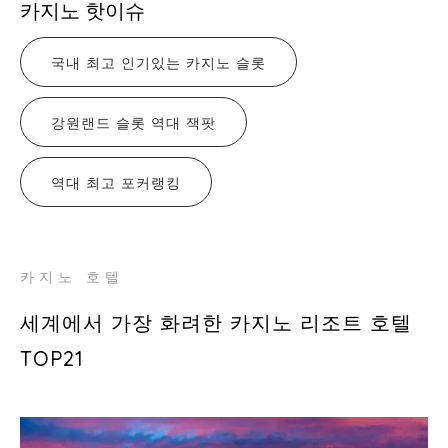
카지노 핫이슈
국내 최고 인기있는 카지노 슬롯
강원랜드 슬롯 역대 잭팟
역대 최고 포커랭킹
카지노 호텔
세계에서 가장 화려한 카지노 리조트 호텔
TOP21