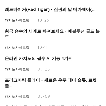
레드타이거(Red Tiger) - 심판의 날 메가웨이(…
10-25
카지노사이트탑
황금 승수의 세계로 빠져보세요 - 에볼루션 골드 볼
트 …
10-11
카지노사이트탑
온라인 카지노의 필수 AI 기능 4가지
09-25
카지노사이트탑
프라그마틱 플레이 - 새로운 우주 테마 슬롯, 로켓
블…
08-09
카지노사이트탑