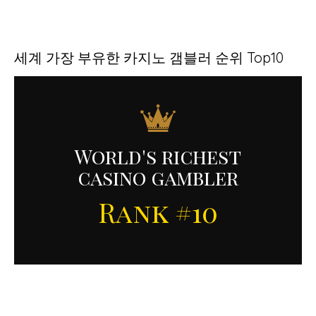
세계 가장 부유한 카지노 갬블러 순위 Top10
World's richest
casino gambler
Rank #10