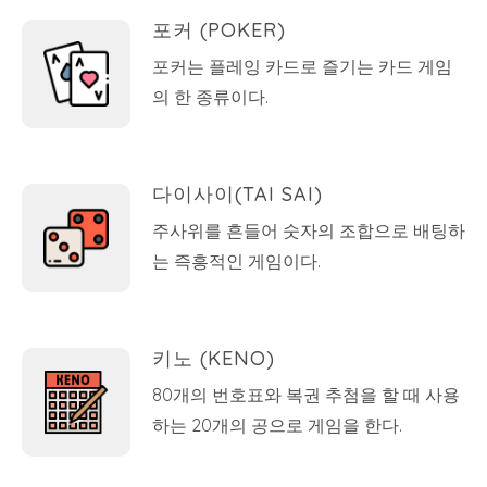
포커 (POKER)
포커는 플레잉 카드로 즐기는 카드 게임
의 한 종류이다.
다이사이(TAI SAI)
주사위를 흔들어 숫자의 조합으로 배팅하
는 즉흥적인 게임이다.
키노 (KENO)
80개의 번호표와 복권 추첨을 할 때 사용
하는 20개의 공으로 게임을 한다.