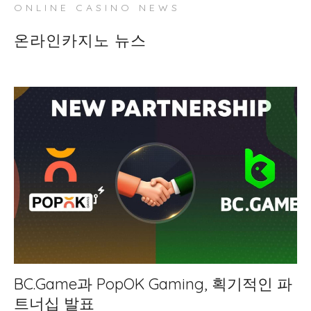
ONLINE CASINO NEWS
온라인카지노 뉴스
BC.Game과 PopOK Gaming, 획기적인 파
트너십 발표