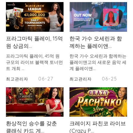
프라그마틱 플레이, 15억
한국 가수 오세린과 함
원 상금의…
께하는 플레이앤…
프라그마틱 플레이, 45억 원
한국 가수 오세린과 함께하는
규모의 라이브 블랙잭 토너먼
플레이앤고의 새로운 음악 세
트 개최 …
계 플레이앤…
06-27
06-25
최고관리자
최고관리자
환상적인 승수를 갖춘
크레이지 파친코 라이브
클래식 카드 게…
(Crazy P…