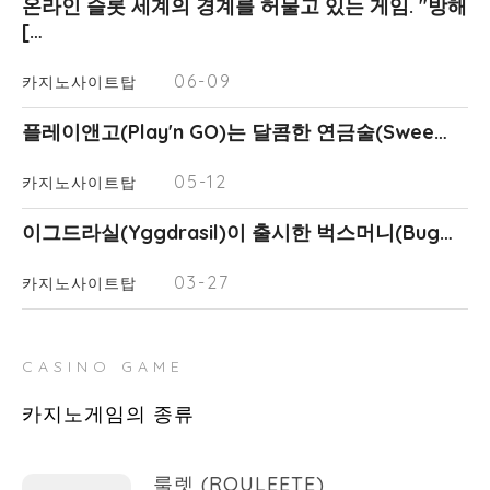
온라인 슬롯 세계의 경계를 허물고 있는 게임. "방해
[…
06-09
카지노사이트탑
플레이앤고(Play'n GO)는 달콤한 연금술(Swee…
05-12
카지노사이트탑
이그드라실(Yggdrasil)이 출시한 벅스머니(Bug…
03-27
카지노사이트탑
CASINO GAME
카지노게임의 종류
룰렛 (ROULEETE)