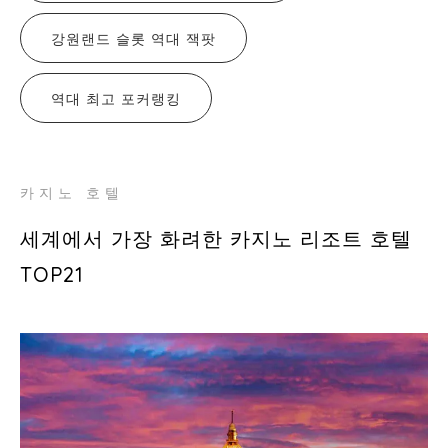
강원랜드 슬롯 역대 잭팟
역대 최고 포커랭킹
카지노 호텔
세계에서 가장 화려한 카지노 리조트 호텔
TOP21