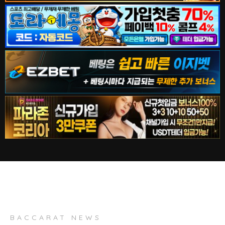
BACCARAT NEWS