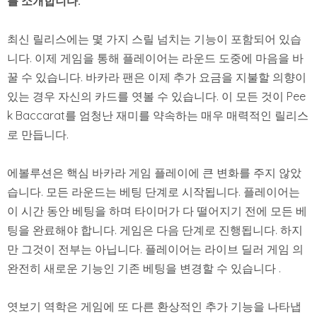
를 소개합니다.
최신 릴리스에는 몇 가지 스릴 넘치는 기능이 포함되어 있습
니다. 이제 게임을 통해 플레이어는 라운드 도중에 마음을 바
꿀 수 있습니다. 바카라 팬은 이제 추가 요금을 지불할 의향이
있는 경우 자신의 카드를 엿볼 수 있습니다. 이 모든 것이 Pee
k Baccarat를 엄청난 재미를 약속하는 매우 매력적인 릴리스
로 만듭니다.
에볼루션은 핵심 바카라 게임 플레이에 큰 변화를 주지 않았
습니다. 모든 라운드는 베팅 단계로 시작됩니다. 플레이어는
이 시간 동안 베팅을 하며 타이머가 다 떨어지기 전에 모든 베
팅을 완료해야 합니다. 게임은 다음 단계로 진행됩니다. 하지
만 그것이 전부는 아닙니다. 플레이어는 라이브 딜러 게임 의
완전히 새로운 기능인 기존 베팅을 변경할 수 있습니다 .
엿보기 역학은 게임에 또 다른 환상적인 추가 기능을 나타냅