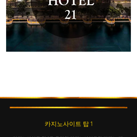
카지노사이트 탑 1