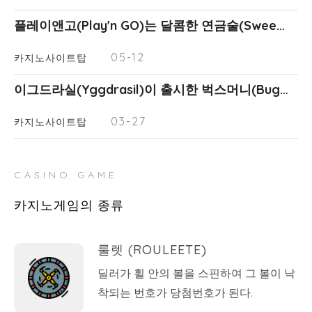
플레이앤고(Play'n GO)는 달콤한 연금술(Swee…
05-12
카지노사이트탑
이그드라실(Yggdrasil)이 출시한 벅스머니(Bug…
03-27
카지노사이트탑
CASINO GAME
카지노게임의 종류
룰렛 (ROULEETE)
딜러가 휠 안의 볼을 스핀하여 그 볼이 낙
착되는 번호가 당첨번호가 된다.