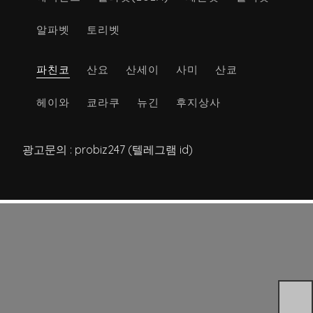
알파벳
토리벳
파친코
산요
산세이
사미
산쿄
헤이와
쿄라쿠
뉴긴
후지상사
광고문의 : probiz247 (텔레그램 id)