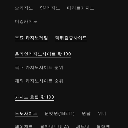
솔카지노
SM카지노
메리트카지노
더킹카지노
무료 카지노게임
먹튀검증사이트
온라인카지노사이트 핫 100
국내 카지노사이트 순위
해외 카지노사이트 순위
카지노 호텔 핫 100
토토사이트
원벳원(1BET1)
원탑
위너
에이전트
룰라벳(LULA)
세븐벳
블랙벳