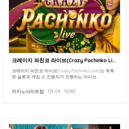
크레이지 파친코 라이브(Crazy Pachinko Live)가 출시되었습니다! - 에볼루션(Evolution…
크레이지 파친코 라이브(Crazy Pachinko Live)는 독특
한 슬롯과 게임 쇼 진행자가 진행하는 라이브 ..
카지노사이트탑
03-04
16780