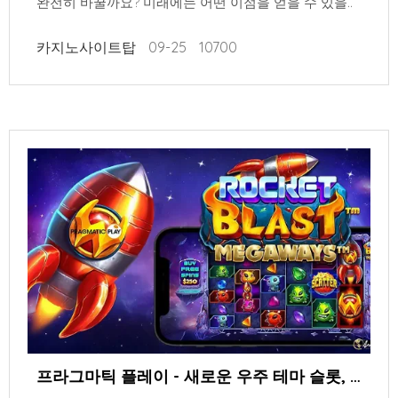
완전히 바꿀까요? 미래에는 어떤 이점을 얻을 수 있을..
카지노사이트탑
09-25
10700
프라그마틱 플레이 - 새로운 우주 테마 슬롯, 로켓 블래스트 메가웨이(Rocket Blast Megaways…