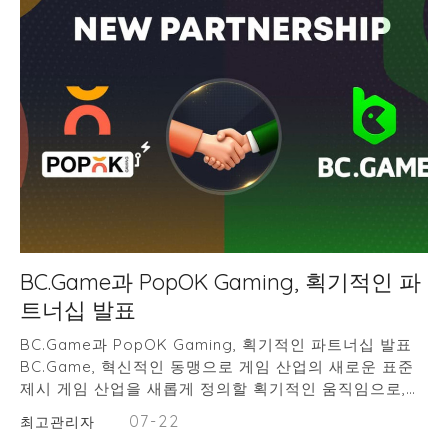
BC.Game과 PopOK Gaming, 획기적인 파
트너십 발표
BC.Game과 PopOK Gaming, 획기적인 파트너십 발표
BC.Game, 혁신적인 동맹으로 게임 산업의 새로운 표준
제시 게임 산업을 새롭게 정의할 획기적인 움직임으로,
BC.Game과 PopOK Gaming이 혁신적인 파트너십을 발
07-22
최고관리자
표했습니다. 이 전략적 동맹은 두 브랜드의 강점을 결합하