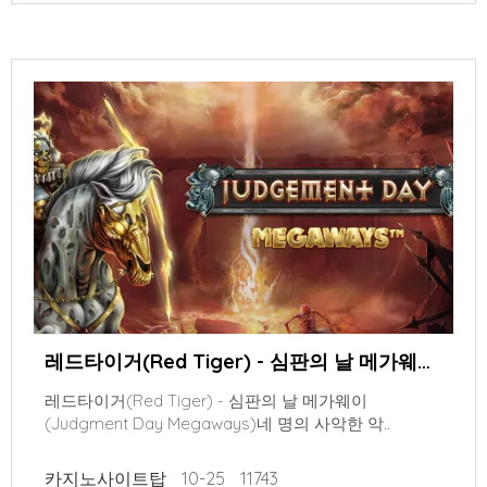
레드타이거(Red Tiger) - 심판의 날 메가웨이(Judgment Day Megaways)에서 악몽 같은…
레드타이거(Red Tiger) - 심판의 날 메가웨이
(Judgment Day Megaways)네 명의 사악한 악..
카지노사이트탑
10-25
11743