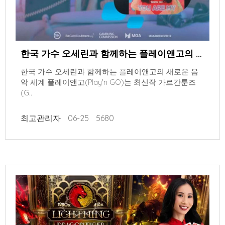
한국 가수 오세린과 함께하는 플레이앤고의 새로운 음악 세계
한국 가수 오세린과 함께하는 플레이앤고의 새로운 음
악 세계 플레이앤고(Play'n GO)는 최신작 가르간툰즈
(G..
최고관리자
06-25
5680