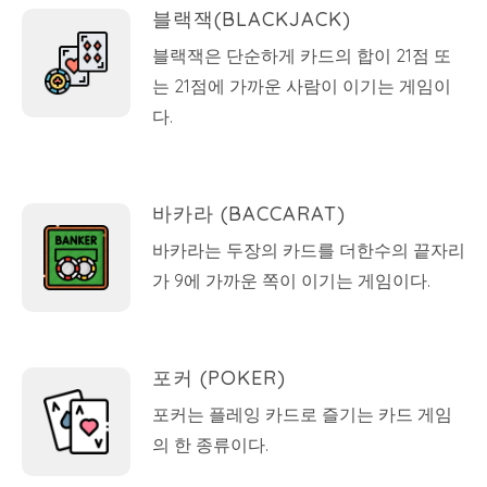
블랙잭(BLACKJACK)
블랙잭은 단순하게 카드의 합이 21점 또
는 21점에 가까운 사람이 이기는 게임이
다.
바카라 (BACCARAT)
바카라는 두장의 카드를 더한수의 끝자리
가 9에 가까운 쪽이 이기는 게임이다.
포커 (POKER)
포커는 플레잉 카드로 즐기는 카드 게임
의 한 종류이다.