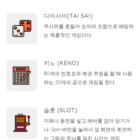
다이사이(TAI SAI)
주사위를 흔들어 숫자의 조합으로 배팅하
는 즉흥적인 게임이다.
키노 (KENO)
80개의 번호표와 복권 추첨을 할 때 사용
하는 20개의 공으로 게임을 한다.
슬롯 (SLOT)
지폐나 동전을 넣고 레바를 잡아 당기거
나, Spin 버턴을 눌러서 앞 화면의 회전하
는 그림의 무늬를 일치 시키는 게임