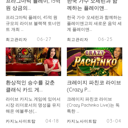
프라그마틱 플레이, 15억
한국 가수 오세린과 함
원 상금의…
께하는 플레이앤…
프라그마틱 플레이, 45억 원
한국 가수 오세린과 함께하는
규모의 라이브 블랙잭 토너먼
플레이앤고의 새로운 음악 세
트 개최 …
계 플레이앤…
06-27
06-25
최고관리자
최고관리자
환상적인 승수를 갖춘
크레이지 파친코 라이브
클래식 카드 게…
(Crazy P…
라이브 카지노 게임에 있어서
크레이지 파친코 라이브
시장 리더로서의 명성을 유지
(Crazy Pachinko Live)는 독
해온 에볼루션(…
특한 …
04-18
03-04
카지노사이트탑
카지노사이트탑