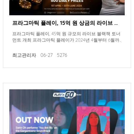
프라그마틱 플레이, 15억 원 상금의 라이브 블랙잭 리그 개최
프라그마틱 플레이, 45억 원 규모의 라이브 블랙잭 토너
먼트 개최 프라그마틱 플레이가 2024년 4월부터 6월까..
최고관리자
06-27
5276