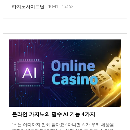
카지노사이트탑
10-11
13362
온라인 카지노의 필수 AI 기능 4가지
"Ai는 어디까지 진화 할까요? 아니면 AI가 우리 세상을