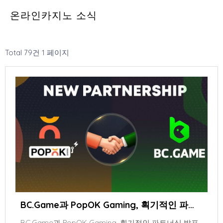
온라인카지노 소식
Total 79건
1 페이지
BC.Game과 PopOK Gaming, 획기적인 파트너십 발표
BC.Game과 PopOK Gaming, 획기적인 파트너십 발표