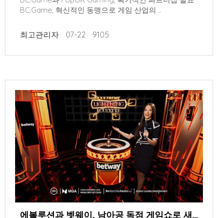
BC.Game, 혁신적인 동맹으로 게임 산업의 ..
최고관리자
07-22
9105
에볼루션과 벳웨이, 남아공 독점 게임쇼로 새로운 시대 개척