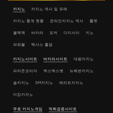
카지노
카지노 역사 및 유래
카지노 통계 현황
온라인카지노 역사
룰렛
블랙잭
바카라
포커
다이사이
키노
파워볼
텍사스 홀덤
카지노사이트
바카라사이트
대왕카지노
파라존코리아
엑스엑스벳
뉴헤븐카지노
솔카지노
SM카지노
메리트카지노
더킹카지노
무료 카지노게임
먹튀검증사이트