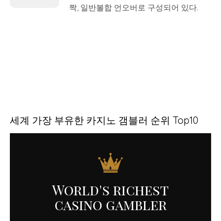
짝, 일반볼합 언오버로 구성되어 있다.
세계 가장 부유한 카지노 갬블러 순위 Top10
World's richest
casino gambler