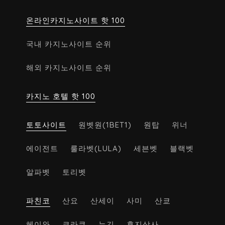
온라인카지노사이트 핫 100
국내 카지노사이트 순위
해외 카지노사이트 순위
카지노 호텔 핫 100
토토사이트
원벳원(1BET1)
원탑
위너
에이전트
룰라벳(LULA)
세븐벳
블랙벳
알파벳
토리벳
파친코
산요
산세이
사미
산쿄
헤이와
쿄라쿠
뉴긴
후지상사