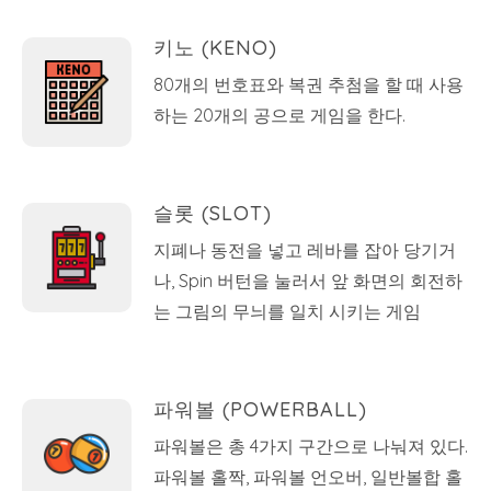
키노 (KENO)
80개의 번호표와 복권 추첨을 할 때 사용
하는 20개의 공으로 게임을 한다.
슬롯 (SLOT)
지폐나 동전을 넣고 레바를 잡아 당기거
나, Spin 버턴을 눌러서 앞 화면의 회전하
는 그림의 무늬를 일치 시키는 게임
파워볼 (POWERBALL)
파워볼은 총 4가지 구간으로 나눠져 있다.
파워볼 홀짝, 파워볼 언오버, 일반볼합 홀