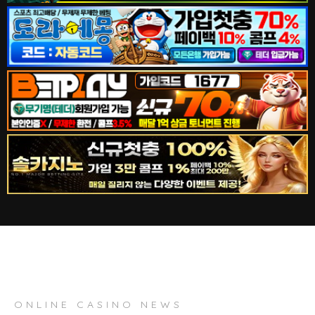
ONLINE CASINO NEWS