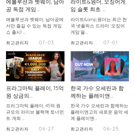
에볼루션과 벳웨이, 남아
라이트&원더, 오징어게
공 독점 게임…
임 슬롯 최초 …
에볼루션과 벳웨이, 남아공에
라이트&amp;원더는 최근 한
서만 즐길 수 있는 독점 게임
국 넷플릭스 드라마 '오징어
쇼 출시! …
게임'을…
07-03
07-01
최고관리자
최고관리자
프라그마틱 플레이, 15억
한국 가수 오세린과 함
원 상금의…
께하는 플레이앤…
프라그마틱 플레이, 45억 원
한국 가수 오세린과 함께하는
규모의 라이브 블랙잭 토너먼
플레이앤고의 새로운 음악 세
트 개최 …
계 플레이앤…
06-27
06-25
최고관리자
최고관리자