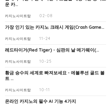
운 카…
02-08
카지노사이트탑
가장 인기 있는 카지노 크래시 게임(Crash Game…
11-24
카지노사이트탑
레드타이거(Red Tiger) - 심판의 날 메가웨이(…
10-25
카지노사이트탑
황금 승수의 세계로 빠져보세요 - 에볼루션 골드 볼
트 …
10-11
카지노사이트탑
온라인 카지노의 필수 AI 기능 4가지