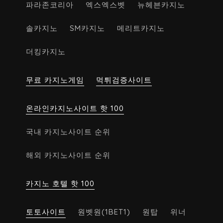
파라존코리아
엑스엑스벳
뉴헤븐카지노
솔카지노
SM카지노
메리트카지노
더킹카지노
무료 카지노게임
먹튀검증사이트
온라인카지노사이트 핫 100
국내 카지노사이트 순위
해외 카지노사이트 순위
카지노 호텔 핫 100
토토사이트
원벳원(1BET1)
원탑
위너