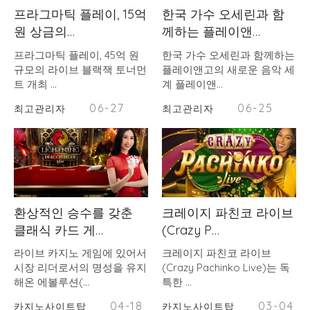
프라그마틱 플레이, 15억
한국 가수 오세린과 함
원 상금의…
께하는 플레이앤…
프라그마틱 플레이, 45억 원
한국 가수 오세린과 함께하는
규모의 라이브 블랙잭 토너먼
플레이앤고의 새로운 음악 세
트 개최 …
계 플레이앤…
06-27
06-25
최고관리자
최고관리자
환상적인 승수를 갖춘
크레이지 파친코 라이브
클래식 카드 게…
(Crazy P…
라이브 카지노 게임에 있어서
크레이지 파친코 라이브
시장 리더로서의 명성을 유지
(Crazy Pachinko Live)는 독
해온 에볼루션(…
특한 …
04-18
03-04
카지노사이트탑
카지노사이트탑