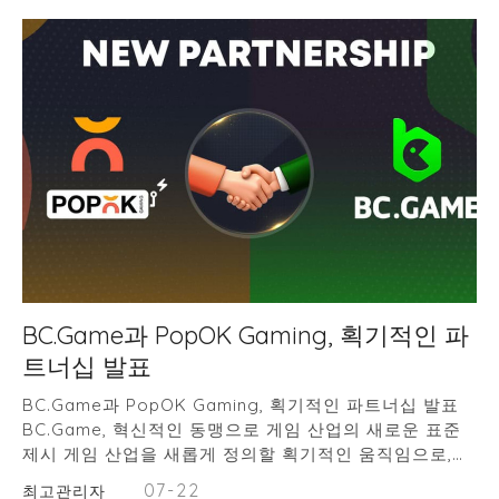
BC.Game과 PopOK Gaming, 획기적인 파
트너십 발표
BC.Game과 PopOK Gaming, 획기적인 파트너십 발표
BC.Game, 혁신적인 동맹으로 게임 산업의 새로운 표준
제시 게임 산업을 새롭게 정의할 획기적인 움직임으로,
BC.Game과 PopOK Gaming이 혁신적인 파트너십을 발
07-22
최고관리자