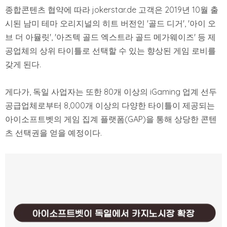
종합콘텐츠 협약에 따라 jokerstar.de 고객은 2019년 10월 출
시된 남미 테마 오리지널의 히트 버전인 '골드 디거', '아이 오
브 더 아뮬릿', '아즈텍 골드 엑스트라 골드 메가웨이즈' 등 제
공업체의 상위 타이틀로 선택할 수 있는 향상된 게임 로비를
갖게 된다.
게다가, 독일 사업자는 또한 80개 이상의 iGaming 업계 선두
공급업체로부터 8,000개 이상의 다양한 타이틀이 제공되는
아이소프트벳의 게임 집계 플랫폼(GAP)을 통해 상당한 콘텐
츠 선택권을 얻을 예정이다.