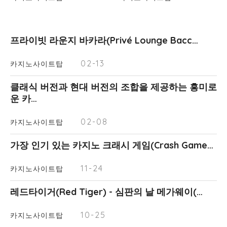
프라이빗 라운지 바카라(Privé Lounge Bacc…
02-13
카지노사이트탑
클래식 버전과 현대 버전의 조합을 제공하는 흥미로
운 카…
02-08
카지노사이트탑
가장 인기 있는 카지노 크래시 게임(Crash Game…
11-24
카지노사이트탑
레드타이거(Red Tiger) - 심판의 날 메가웨이(…
10-25
카지노사이트탑