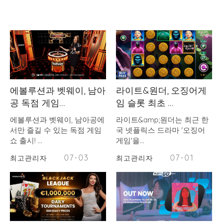
표했습니다. 이 전략적 동맹은 두 브랜드의 강점을 결합하
여 향상된 게임 경험과 혁신적인 콘텐츠를 제공할 것을 약
속합니다. BC.Game과 PopOK Gaming의 혁신적인 협
력, 온라…
에볼루션과 벳웨이, 남아
라이트&원더, 오징어게
공 독점 게임…
임 슬롯 최초 …
에볼루션과 벳웨이, 남아공에
라이트&amp;원더는 최근 한
서만 즐길 수 있는 독점 게임
국 넷플릭스 드라마 '오징어
쇼 출시! …
게임'을…
07-03
07-01
최고관리자
최고관리자