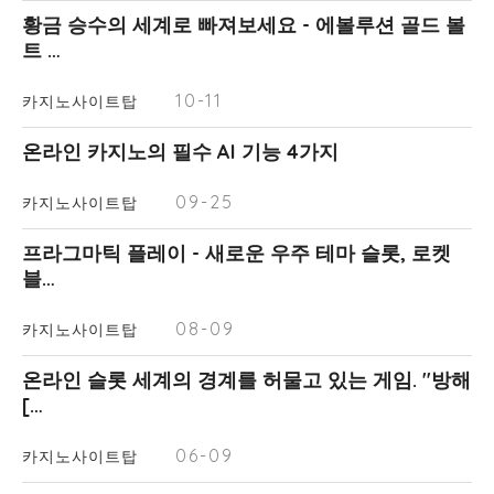
황금 승수의 세계로 빠져보세요 - 에볼루션 골드 볼
트 …
10-11
카지노사이트탑
온라인 카지노의 필수 AI 기능 4가지
09-25
카지노사이트탑
프라그마틱 플레이 - 새로운 우주 테마 슬롯, 로켓
블…
08-09
카지노사이트탑
온라인 슬롯 세계의 경계를 허물고 있는 게임. "방해
[…
06-09
카지노사이트탑