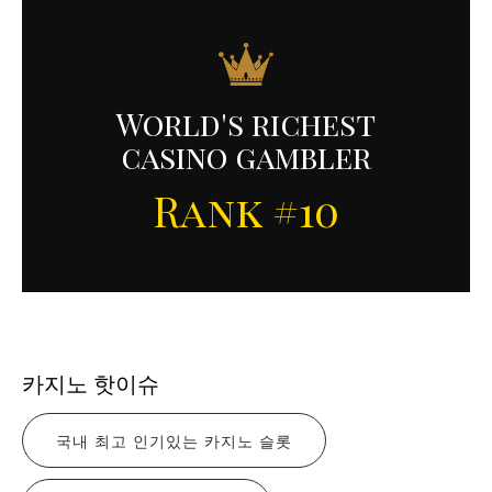
World's richest
casino gambler
Rank #10
카지노 핫이슈
국내 최고 인기있는 카지노 슬롯