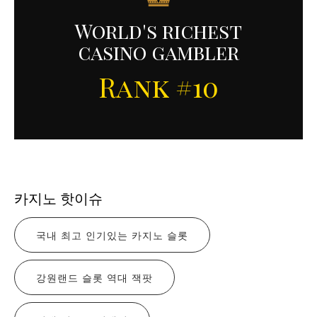
World's richest
casino gambler
Rank #10
카지노 핫이슈
국내 최고 인기있는 카지노 슬롯
강원랜드 슬롯 역대 잭팟