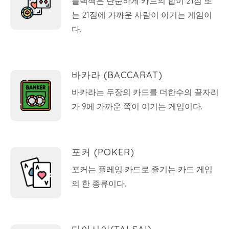
블랙잭은 단순하게 카드의 합이 21점 또
는 21점에 가까운 사람이 이기는 게임이
다.
바카라 (BACCARAT)
바카라는 두장의 카드를 더한수의 끝자리
가 9에 가까운 쪽이 이기는 게임이다.
포커 (POKER)
포커는 플레잉 카드로 즐기는 카드 게임
의 한 종류이다.