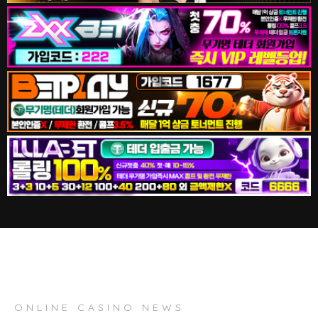
ONLINE CASINO NEWS