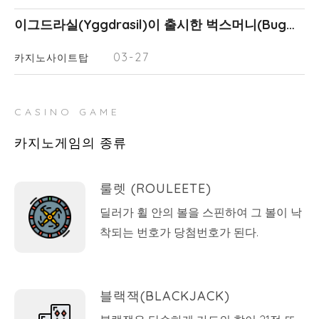
이그드라실(Yggdrasil)이 출시한 벅스머니(Bug…
03-27
카지노사이트탑
CASINO GAME
카지노게임의 종류
룰렛 (ROULEETE)
딜러가 휠 안의 볼을 스핀하여 그 볼이 낙
착되는 번호가 당첨번호가 된다.
블랙잭(BLACKJACK)