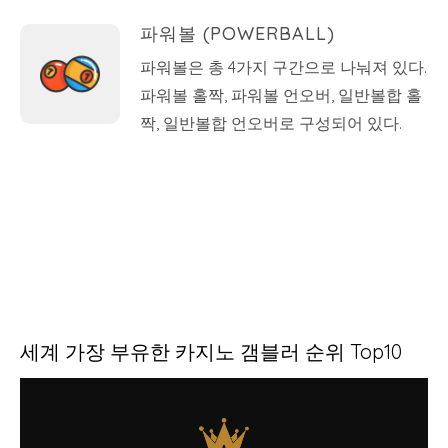
파워볼 (POWERBALL)
파워볼은 총 4가지 구간으로 나눠져 있다.
파워볼 홀짝, 파워볼 언오버, 일반볼합 홀
짝, 일반볼합 언오버로 구성되어 있다.
세계 가장 부유한 카지노 갬블러 순위 Top10