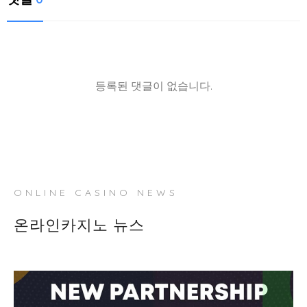
등록된 댓글이 없습니다.
ONLINE CASINO NEWS
온라인카지노 뉴스