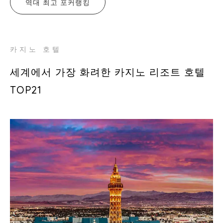
역대 최고 포커랭킹
카지노 호텔
세계에서 가장 화려한 카지노 리조트 호텔
TOP21