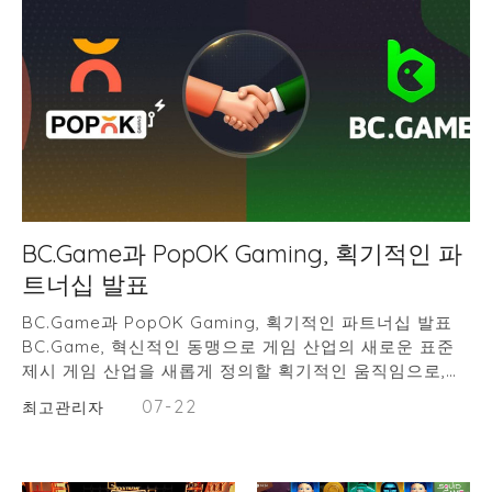
BC.Game과 PopOK Gaming, 획기적인 파
트너십 발표
BC.Game과 PopOK Gaming, 획기적인 파트너십 발표
BC.Game, 혁신적인 동맹으로 게임 산업의 새로운 표준
제시 게임 산업을 새롭게 정의할 획기적인 움직임으로,
BC.Game과 PopOK Gaming이 혁신적인 파트너십을 발
07-22
최고관리자
표했습니다. 이 전략적 동맹은 두 브랜드의 강점을 결합하
여 향상된 게임 경험과 혁신적인 콘텐츠를 제공할 것을 약
속합니다. BC.Game과 PopOK Gaming의 혁신적인 협
력, 온라…