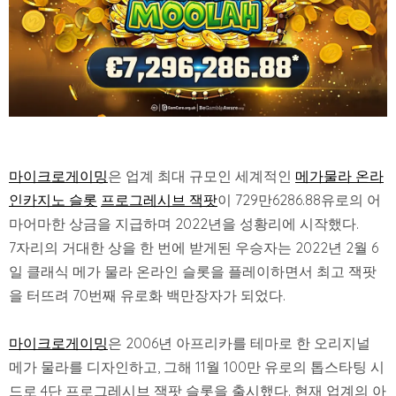
마이크로게이밍
은 업계 최대 규모인 세계적인
메가물라 온라
인카지노 슬롯
프로그레시브 잭팟
이 729만6286.88유로의 어
마어마한 상금을 지급하며 2022년을 성황리에 시작했다.
7자리의 거대한 상을 한 번에 받게된 우승자는 2022년 2월 6
일 클래식 메가 물라 온라인 슬롯을 플레이하면서 최고 잭팟
을 터뜨려 70번째 유로화 백만장자가 되었다.
마이크로게이밍
은 2006년 아프리카를 테마로 한 오리지널
메가 물라를 디자인하고, 그해 11월 100만 유로의 톱스타팅 시
드로 4단 프로그레시브 잭팟 슬롯을 출시했다. 현재 업계의 아