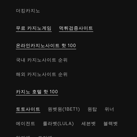
더킹카지노
무료 카지노게임
먹튀검증사이트
온라인카지노사이트 핫 100
국내 카지노사이트 순위
해외 카지노사이트 순위
카지노 호텔 핫 100
토토사이트
원벳원(1BET1)
원탑
위너
에이전트
룰라벳(LULA)
세븐벳
블랙벳