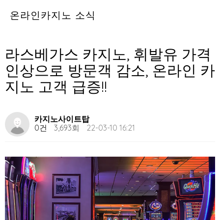
온라인카지노 소식
라스베가스 카지노, 휘발유 가격
인상으로 방문객 감소, 온라인 카
지노 고객 급증!!
카지노사이트탑
0건
3,693회
22-03-10 16:21