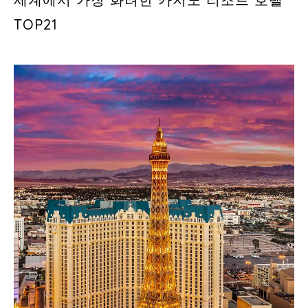
TOP21