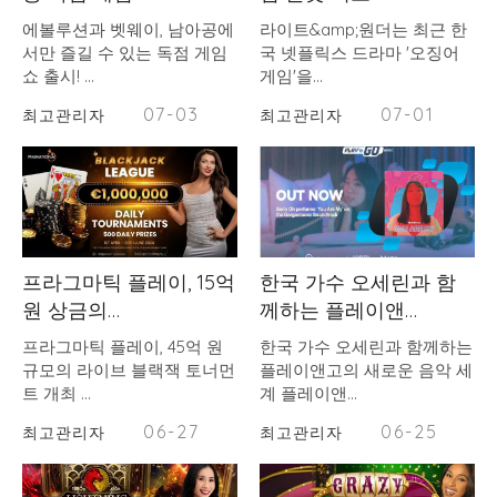
에볼루션과 벳웨이, 남아공에
라이트&amp;원더는 최근 한
서만 즐길 수 있는 독점 게임
국 넷플릭스 드라마 '오징어
쇼 출시! …
게임'을…
07-03
07-01
최고관리자
최고관리자
프라그마틱 플레이, 15억
한국 가수 오세린과 함
원 상금의…
께하는 플레이앤…
프라그마틱 플레이, 45억 원
한국 가수 오세린과 함께하는
규모의 라이브 블랙잭 토너먼
플레이앤고의 새로운 음악 세
트 개최 …
계 플레이앤…
06-27
06-25
최고관리자
최고관리자