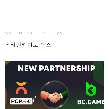
ONLINE CASINO NEWS
온라인카지노 뉴스