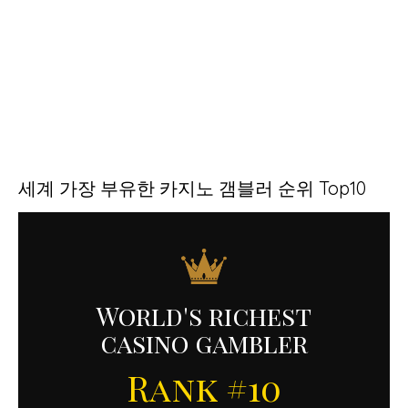
세계 가장 부유한 카지노 갬블러 순위 Top10
World's richest
casino gambler
Rank #10