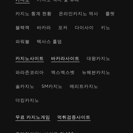
카지노 통계 현황
온라인카지노 역사
룰렛
블랙잭
바카라
포커
다이사이
키노
파워볼
텍사스 홀덤
카지노사이트
바카라사이트
대왕카지노
파라존코리아
엑스엑스벳
뉴헤븐카지노
솔카지노
SM카지노
메리트카지노
더킹카지노
무료 카지노게임
먹튀검증사이트