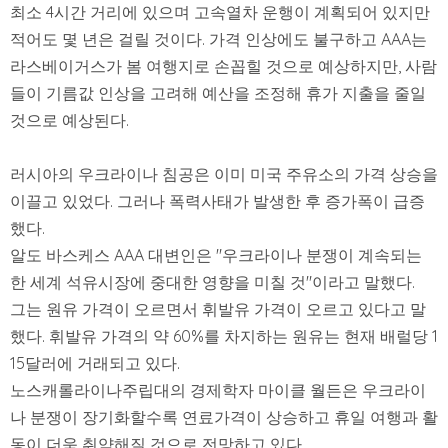
최소 4시간 거리에 있으며 고속열차 운행이 계획되어 있지만
적어도 몇 년은 걸릴 것이다. 가격 인상에도 불구하고 AAA는
라스베이거스가 봄 여행지로 손꼽힐 것으로 예상하지만, 사람
들이 기름값 인상을 고려해 예산을 조정해 휴가 지출을 줄일
것으로 예상된다.
러시아의 우크라이나 침공은 이미 미국 주유소의 가격 상승을
이끌고 있었다. 그러나 폭력사태가 발생한 후 증가폭이 급증
했다.
알도 바스케스 AAA 대변인은 "우크라이나 분쟁이 계속되는
한 세계 석유시장에 중대한 영향을 미칠 것"이라고 말했다.
그는 원유 가격이 오르면서 휘발유 가격이 오르고 있다고 말
했다. 휘발유 가격의 약 60%를 차지하는 원유는 현재 배럴당 1
15달러에 거래되고 있다.
노스캐롤라이나주립대의 경제학자 마이클 월든은 우크라이
나 분쟁이 장기화할수록 연료가격이 상승하고 휴일 여행과 활
동이 더욱 취약해질 것으로 전망하고 있다.