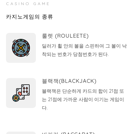
CASINO GAME
카지노게임의 종류
룰렛 (ROULEETE)
딜러가 휠 안의 볼을 스핀하여 그 볼이 낙
착되는 번호가 당첨번호가 된다.
블랙잭(BLACKJACK)
블랙잭은 단순하게 카드의 합이 21점 또
는 21점에 가까운 사람이 이기는 게임이
다.