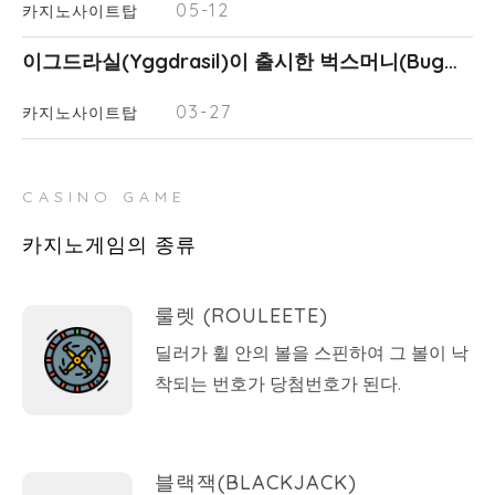
05-12
카지노사이트탑
이그드라실(Yggdrasil)이 출시한 벅스머니(Bug…
03-27
카지노사이트탑
CASINO GAME
카지노게임의 종류
룰렛 (ROULEETE)
딜러가 휠 안의 볼을 스핀하여 그 볼이 낙
착되는 번호가 당첨번호가 된다.
블랙잭(BLACKJACK)