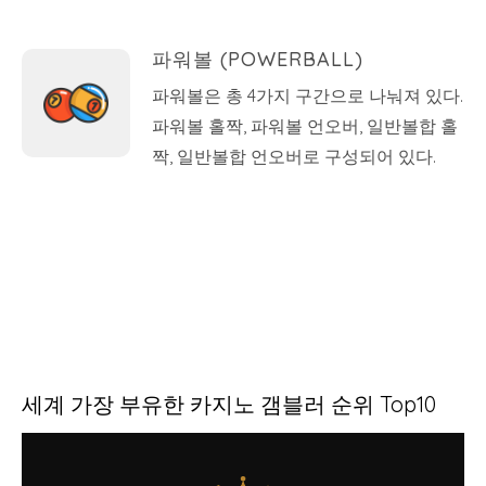
파워볼 (POWERBALL)
파워볼은 총 4가지 구간으로 나눠져 있다.
파워볼 홀짝, 파워볼 언오버, 일반볼합 홀
짝, 일반볼합 언오버로 구성되어 있다.
세계 가장 부유한 카지노 갬블러 순위 Top10