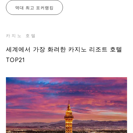
역대 최고 포커랭킹
카지노 호텔
세계에서 가장 화려한 카지노 리조트 호텔
TOP21