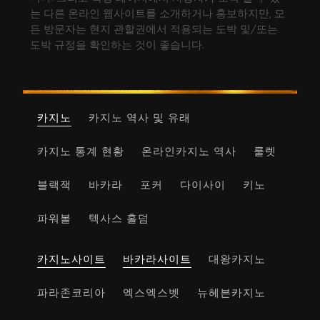
는 다른 온라인 웹사이트를 소개하거나 홍보하지만, 모
든 방문자는 현지 관할권에서 적용되는 도박 및/또는
도박 규정을 확인하는 것이 좋습니다.
카지노
카지노 역사 및 유래
카지노 통계 현황
온라인카지노 역사
룰렛
블랙잭
바카라
포커
다이사이
키노
파워볼
텍사스 홀덤
카지노사이트
바카라사이트
대왕카지노
파라존코리아
엑스엑스벳
뉴헤븐카지노