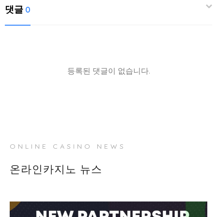
댓글
0
등록된 댓글이 없습니다.
ONLINE CASINO NEWS
온라인카지노 뉴스