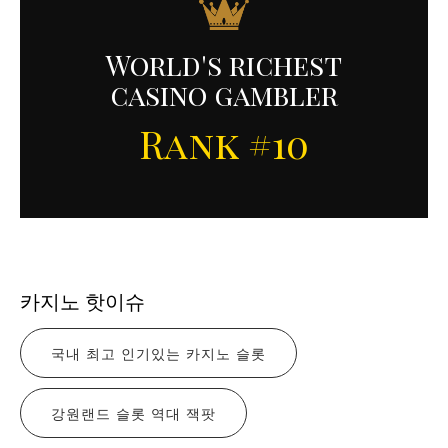
World's richest
casino gambler
Rank #10
카지노 핫이슈
국내 최고 인기있는 카지노 슬롯
강원랜드 슬롯 역대 잭팟