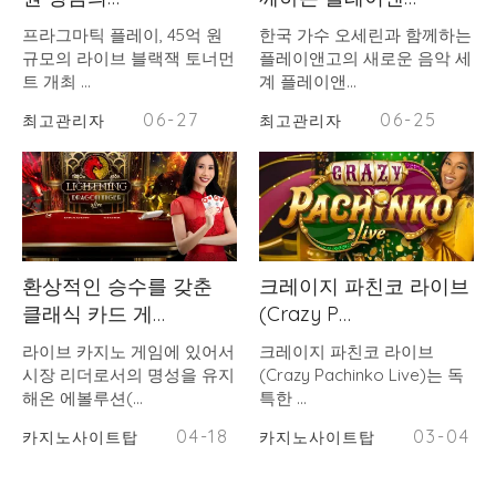
프라그마틱 플레이, 45억 원
한국 가수 오세린과 함께하는
규모의 라이브 블랙잭 토너먼
플레이앤고의 새로운 음악 세
트 개최 …
계 플레이앤…
06-27
06-25
최고관리자
최고관리자
환상적인 승수를 갖춘
크레이지 파친코 라이브
클래식 카드 게…
(Crazy P…
라이브 카지노 게임에 있어서
크레이지 파친코 라이브
시장 리더로서의 명성을 유지
(Crazy Pachinko Live)는 독
해온 에볼루션(…
특한 …
04-18
03-04
카지노사이트탑
카지노사이트탑