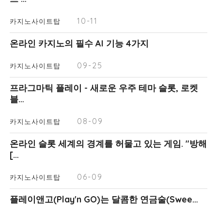
10-11
카지노사이트탑
온라인 카지노의 필수 AI 기능 4가지
09-25
카지노사이트탑
프라그마틱 플레이 - 새로운 우주 테마 슬롯, 로켓
블…
08-09
카지노사이트탑
온라인 슬롯 세계의 경계를 허물고 있는 게임. "방해
[…
06-09
카지노사이트탑
플레이앤고(Play'n GO)는 달콤한 연금술(Swee…