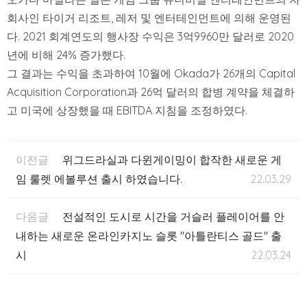
회사인 타이거 리조트, 레저 및 엔터테인먼트에 의해 운영된
다. 2021 회계연도의 행사장 수익은 3억9960만 달러로 2020
년에 비해 24% 증가했다.
그 결과는 수익을 초과하여 10월에 Okada가 26개의 Capital
Acquisition Corporation과 26억 달러의 합병 계약을 체결하
고 미국에 상장했을 때 EBITDA 지침을 조정하였다.
이전글
위그드라실과 다윈게이밍이 합작한 새로운 게
임 룰렛 에볼루션 출시 하였습니다.
22.03.29
다음글
전설적인 도시로 시간을 거슬러 플레이어를 안
내하는 새로운 온라인카지노 슬롯 "아틀란티스 골드" 출
시
22.03.24