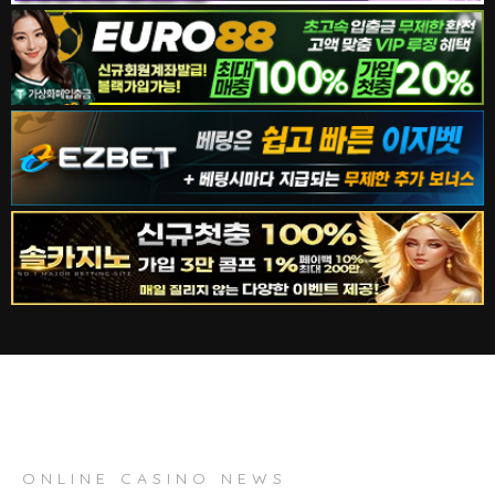
ONLINE CASINO NEWS