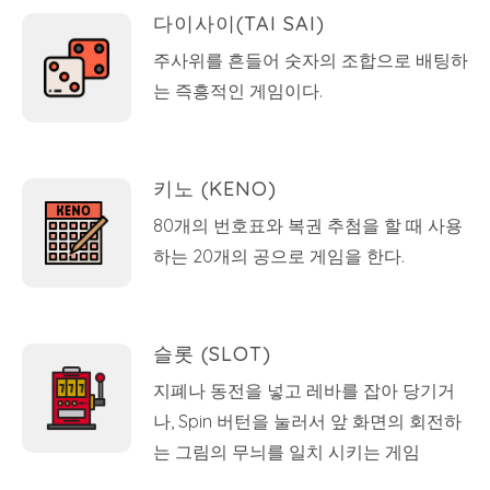
다이사이(TAI SAI)
주사위를 흔들어 숫자의 조합으로 배팅하
는 즉흥적인 게임이다.
키노 (KENO)
80개의 번호표와 복권 추첨을 할 때 사용
하는 20개의 공으로 게임을 한다.
슬롯 (SLOT)
지폐나 동전을 넣고 레바를 잡아 당기거
나, Spin 버턴을 눌러서 앞 화면의 회전하
는 그림의 무늬를 일치 시키는 게임