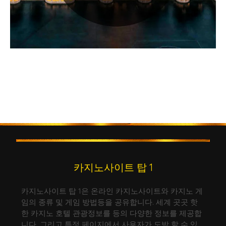
카지노사이트 탑 1
카지노사이트 탑 1은 온라인 카지노사이트와 카지노 게
임의 종류 및 게임 방법등을 공유합니다. 세계 곳곳 핫
한 카지노 호텔 관광정보를 등의 다양한 정보를 제공합
니다. 그리고 특정 페이지에서 사용자가 도박 할 수 있